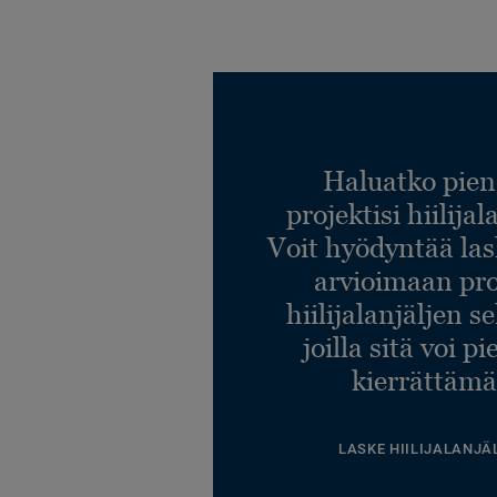
Haluatko pien
projektisi hiilija
Voit hyödyntää l
arvioimaan pro
hiilijalanjäljen s
joilla sitä voi p
kierrättämä
LASKE HIILIJALANJÄ