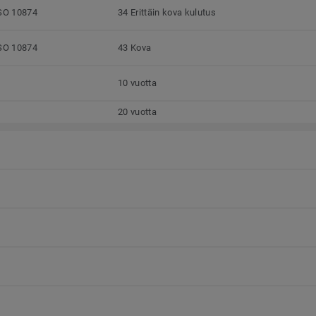
SO 10874
34 Erittäin kova kulutus
SO 10874
43 Kova
10 vuotta
20 vuotta