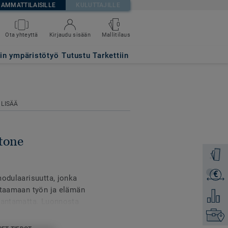
AMMATTILAISILLE
KULUTTAJILLE
0
Mallitilaus
Ota yhteyttä
Kirjaudu sisään
tin ympäristötyö
Tutustu Tarkettiin
 LISÄÄ
tone
Tilaa ma
€
Lähetä 
modulaarisuutta, jonka
astaamaan työn ja elämän
Lisää ve
arantamatta. Luonnosta
loon realistisen
Etsi om
ntavat mahdollisuuden