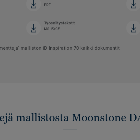
PDF
Työselitystekstit
MS_EXCEL
entteja' malliston iD Inspiration 70 kaikki dokumentit
sejä mallistosta Moonstone