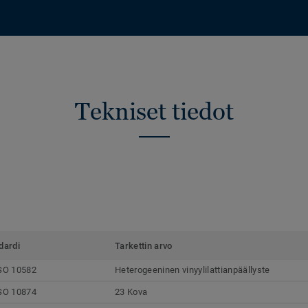
Tekniset tiedot
dardi
Tarkettin arvo
SO 10582
Heterogeeninen vinyylilattianpäällyste
SO 10874
23 Kova