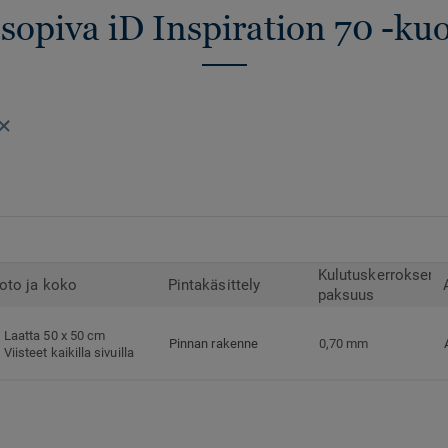
 sopiva iD Inspiration 70 -kuo
Kulutuskerroksen
oto ja koko
Pintakäsittely
paksuus
Laatta 50 x 50 cm
Pinnan rakenne
0,70 mm
Viisteet kaikilla sivuilla