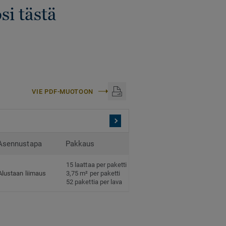
si tästä
VIE PDF-MUOTOON
Asennustapa
Pakkaus
15 laattaa per paketti
Alustaan liimaus
3,75 m² per paketti
52 pakettia per lava