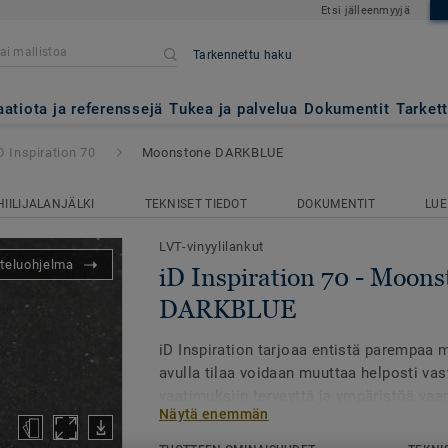
Etsi jälleenmyyjä
Tarkennettu haku
- Moonstone DARKBLUE
aatiota ja referenssejä
Tukea ja palvelua
Dokumentit
Tarket
D Inspiration 70
Moonstone DARKBLUE
HIILIJALANJÄLKI
TEKNISET TIEDOT
DOKUMENTIT
LUE
LVT-vinyylilankut
teluohjelma
iD Inspiration 70 - Moons
DARKBLUE
iD Inspiration tarjoaa entistä parempaa 
avulla tilaa voidaan muuttaa helposti v
vaatimuksiin terveyttä ja ympäristöä va
Näytä enemmän
peräisin olevat värit ja teemat heräävät e
digitaalisen painatuksen ansiosta. Ne a