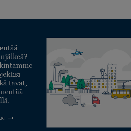
entää
lanjälkeä?
askintamme
jektisi
ekä tavat,
ienentää
llä.
LKI