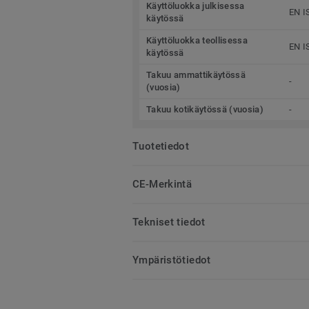
Käyttöluokka julkisessa
EN I
käytössä
Käyttöluokka teollisessa
EN I
käytössä
Takuu ammattikäytössä
-
(vuosia)
Takuu kotikäytössä (vuosia)
-
Tuotetiedot
CE-Merkintä
Tekniset tiedot
Ympäristötiedot