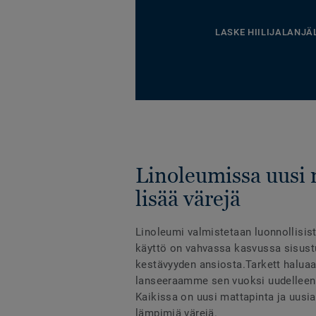
LASKE HIILIJALANJÄ
Linoleumissa uusi 
lisää värejä
Linoleumi valmistetaan luonnollisist
käyttö on vahvassa kasvussa sisust
kestävyyden ansiosta.Tarkett haluaa 
lanseeraamme sen vuoksi uudelleen
Kaikissa on uusi mattapinta ja uusia
lämpimiä värejä.