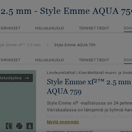
 2.5 mm
- Style Emme AQUA 75
TARVIKKEET
HIILIJALANJÄLKI
TEKNISET TIEDOT
DOK
yle Emme xf²™ 2.5 mm
Style Emme AQUA 759
TARVIKKEET
HIILIJALANJÄLKI
TEKNISET TIEDOT
DOK
Linoleumilattiat
|
Kierrätettävät muovi- ja linol
teluohjelma
Style Emme xf²™ 2.5 mm 
AQUA 759
Style Emme xf² -mallistossa on 24 pehme
Väriskaalassa on lämpimiä ja kylmiä har
beige/ruskea, musta sekä vahvoja kontra
Näytä enemmän
roosanpunaista, keltaista ja vihreää. Latt
ylläpitokustannukset kestävän xf2-pintakä