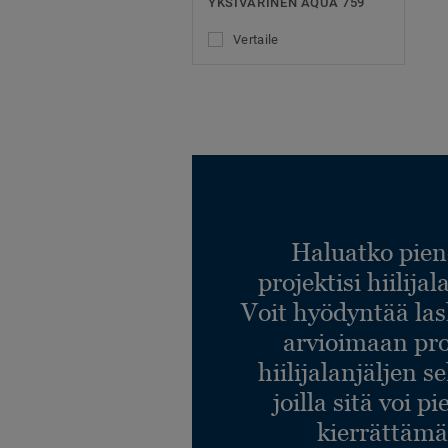
YKSIVÄRINEN AQUA 759
Vertaile
Haluatko pien
projektisi hiilija
Voit hyödyntää l
arvioimaan pro
hiilijalanjäljen s
joilla sitä voi p
kierrättämä