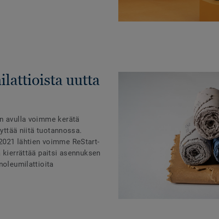
lattioista uutta
än avulla voimme kerätä
äyttää niitä tuotannossa.
2021 lähtien voimme ReStart-
 kierrättää paitsi asennuksen
noleumilattioita