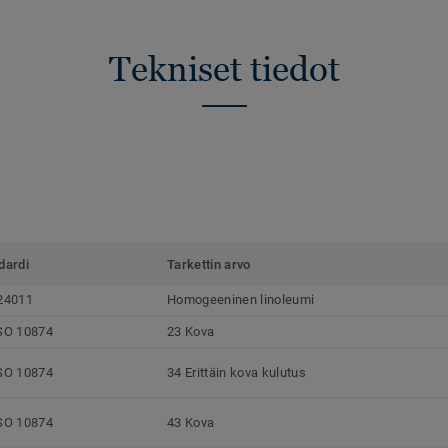
Tekniset tiedot
dardi
Tarkettin arvo
24011
Homogeeninen linoleumi
SO 10874
23 Kova
SO 10874
34 Erittäin kova kulutus
SO 10874
43 Kova