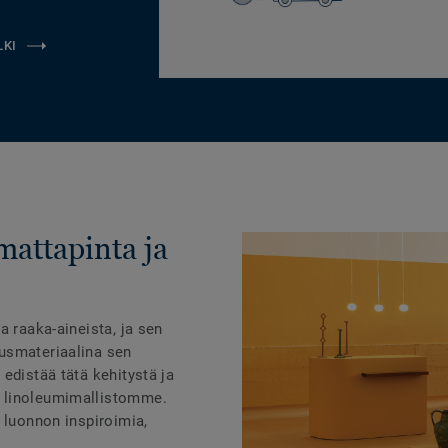
LKI
mattapinta ja
a raaka-aineista, ja sen
usmateriaalina sen
edistää tätä kehitystä ja
 linoleumimallistomme.
 luonnon inspiroimia,