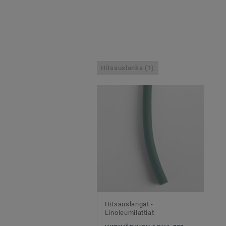
Hitsauslanka (1)
Hitsauslangat -
Linoleumilattiat