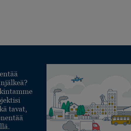
entää
lanjälkeä?
askintamme
jektisi
ekä tavat,
ienentää
llä.