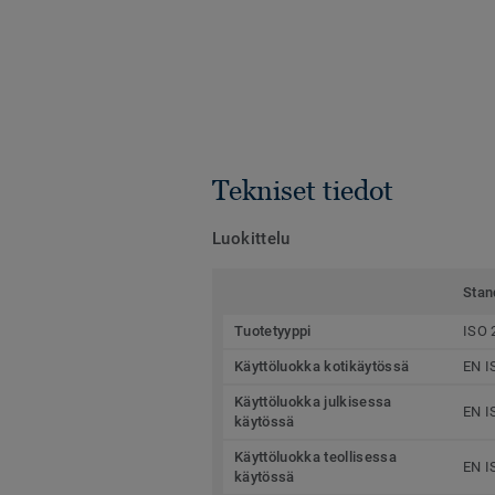
Tekniset tiedot
Luokittelu
Stan
Tuotetyyppi
ISO 
Käyttöluokka kotikäytössä
EN I
Käyttöluokka julkisessa
EN I
käytössä
Käyttöluokka teollisessa
EN I
käytössä