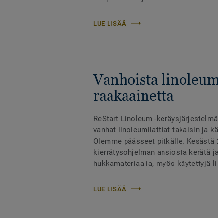
LUE LISÄÄ
Vanhoista linoleumi
raakaainetta
ReStart Linoleum -keräysjärjestelm
vanhat linoleumilattiat takaisin ja k
Olemme päässeet pitkälle. Kesästä 
kierrätysohjelman ansiosta kerätä ja
hukkamateriaalia, myös käytettyjä li
LUE LISÄÄ