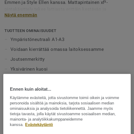
Emmen ja Style Ellen kanssa. Mattapintainen xf²-
pintakäsittely tekee lattiasta erittäin kestävän ja
Näytä enemmän
helppohoitoisen, eikä vahaa tai hoitoaineita tarvita.
Kymmenen väriä on kehitetty yhteensopiviksi LinoWall-
malliston kanssa.
TUOTTEEN OMINAISUUDET
Ympäristöneutraali A1-A3
Voidaan kierrättää omassa laitoksessamme
Joutsenmerkitty
Yksivärinen kuosi
Yhteensopivat seinäratkaisut
xf²-pintakäsittely
Ennen kuin aloitat...
Käytämme evästeitä, jotta sivustomme toimii oikein ja voimme
Helppohoitoinen - ei vahaa tai hoitoaineita
personoida sisältöä ja mainoksia, tarjota sosiaalisen median
Cradle to Cradle Hopea
ominaisuuksia ja analysoida tietoliikennettä. Jaamme myös
tietoja tavasta, jolla käytät sivustoamme sosiaalisen median,
mainonta- ja analytiikkakumppaneidemme
TEKNISET TIEDOT
kanssa.
Evästekäytäntö
Tuotetyyppi:
Homogeeninen linoleumi