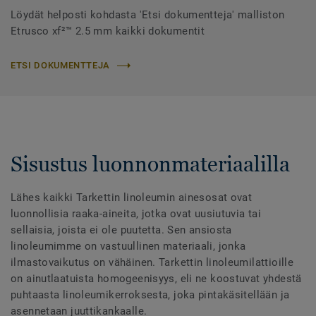
Löydät helposti kohdasta 'Etsi dokumentteja' malliston
Etrusco xf²™ 2.5 mm kaikki dokumentit
ETSI DOKUMENTTEJA
Sisustus luonnonmateriaalilla
Lähes kaikki Tarkettin linoleumin ainesosat ovat
luonnollisia raaka-aineita, jotka ovat uusiutuvia tai
sellaisia, joista ei ole puutetta. Sen ansiosta
linoleumimme on vastuullinen materiaali, jonka
ilmastovaikutus on vähäinen. Tarkettin linoleumilattioille
on ainutlaatuista homogeenisyys, eli ne koostuvat yhdestä
puhtaasta linoleumikerroksesta, joka pintakäsitellään ja
asennetaan juuttikankaalle.