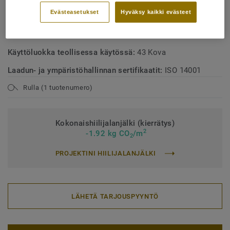
Evästeasetukset
Hyväksy kaikki evästeet
Käyttöluokka kotikäytössä:
23 Kova
Käyttöluokka julkisessa käytössä:
34 Erittäin kova kulutus
Käyttöluokka teollisessa käytössä:
43 Kova
Laadun- ja ympäristöhallinnan sertifikaatit:
ISO 14001
Rulla (1 tuotenumero)
Kokonaishiilijalanjälki (kierrätys)
2
-1.92 kg CO
/m
2
PROJEKTINI HIILIJALANJÄLKI
LÄHETÄ TARJOUSPYYNTÖ