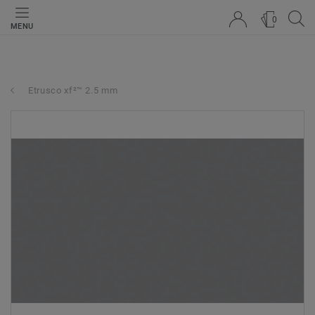
0
MENU
Etrusco xf²™ 2.5 mm