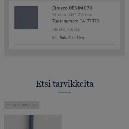
Etrusco DENIM 070
Etrusco xf²™ 2.5 mm
Tuotenumero 14177070
Muoto ja koko
Rulla 2 x ≤30m
Etsi tarvikkeita
Hitsauslanka (1)