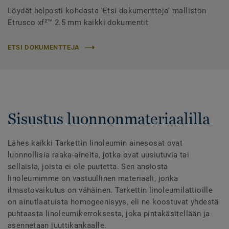
Löydät helposti kohdasta 'Etsi dokumentteja' malliston
Etrusco xf²™ 2.5 mm kaikki dokumentit
ETSI DOKUMENTTEJA
Sisustus luonnonmateriaalilla
Lähes kaikki Tarkettin linoleumin ainesosat ovat
luonnollisia raaka-aineita, jotka ovat uusiutuvia tai
sellaisia, joista ei ole puutetta. Sen ansiosta
linoleumimme on vastuullinen materiaali, jonka
ilmastovaikutus on vähäinen. Tarkettin linoleumilattioille
on ainutlaatuista homogeenisyys, eli ne koostuvat yhdestä
puhtaasta linoleumikerroksesta, joka pintakäsitellään ja
asennetaan juuttikankaalle.