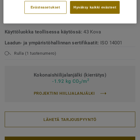
Evästeasetukset
Hyväksy kaikki evästeet
Käyttöluokka kotikäytössä:
23 Kova
Käyttöluokka julkisessa käytössä:
34 Erittäin kova kulutus
Käyttöluokka teollisessa käytössä:
43 Kova
Laadun- ja ympäristöhallinnan sertifikaatit:
ISO 14001
Rulla (1 tuotenumero)
Kokonaishiilijalanjälki (kierrätys)
2
-1.92 kg CO
/m
2
PROJEKTINI HIILIJALANJÄLKI
LÄHETÄ TARJOUSPYYNTÖ