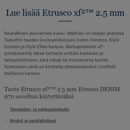
Lue lisää Etrusco xf²™ 2.5 mm
Rauhallinen yksivärinen kuosi. Mallisto on helppo yhdistää
Tarkettin muiden linoleumikuosien, kuten Veneton, Style
Emmen ja Style Ellen kanssa. Mattapintainen xf²-
pintakäsittely tekee lattiasta erittäin kestävän ja
helppohoitoisen, eikä vahaa tai hoitoaineita tarvita.
Kymmenen väriä on kehitetty yhteensopiviksi LinoWall-
malliston kanssa.
Tuote Etrusco xf²™ 2.5 mm Etrusco DENIM
070 soveltuu käytettäväksi
Terveyden- ja vanhustenhoito
Koulut ja oppilaitokset