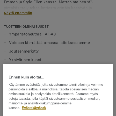
Emmen ja Style Ellen kanssa. Mattapintainen xf²-
pintakäsittely tekee lattiasta erittäin kestävän ja
Näytä enemmän
helppohoitoisen, eikä vahaa tai hoitoaineita tarvita.
Kymmenen väriä on kehitetty yhteensopiviksi LinoWall-
malliston kanssa.
TUOTTEEN OMINAISUUDET
Ympäristöneutraali A1-A3
Voidaan kierrättää omassa laitoksessamme
Joutsenmerkitty
Yksivärinen kuosi
Yhteensopivat seinäratkaisut
xf²-pintakäsittely
Ennen kuin aloitat...
Käytämme evästeitä, jotta sivustomme toimii oikein ja voimme
Helppohoitoinen - ei vahaa tai hoitoaineita
personoida sisältöä ja mainoksia, tarjota sosiaalisen median
Cradle to Cradle Hopea
ominaisuuksia ja analysoida tietoliikennettä. Jaamme myös
tietoja tavasta, jolla käytät sivustoamme sosiaalisen median,
mainonta- ja analytiikkakumppaneidemme
TEKNISET TIEDOT
kanssa.
Evästekäytäntö
Tuotetyyppi:
Homogeeninen linoleumi