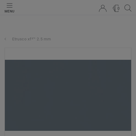
0
MENU
Etrusco xf²™ 2.5 mm