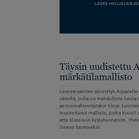
LASKE HIILIJALANJÄ
Täysin uudistettu 
märkätilamallisto
Lanseeraamme päivitetyn Aquarelle-m
väreillä, joilla on mahdollista luoda 
persoonallisempiakin tiloja. Luonno
inspiroitunut mallisto, jonka kuosit
että klassisiin kylpyhuoneisiin. Yhd
ilmeen luomiseksi.