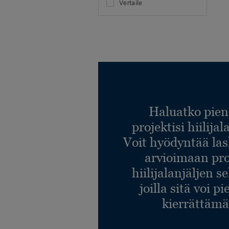
Vertaile
Haluatko pien
projektisi hiilija
Voit hyödyntää l
arvioimaan pro
hiilijalanjäljen s
joilla sitä voi p
kierrättämä