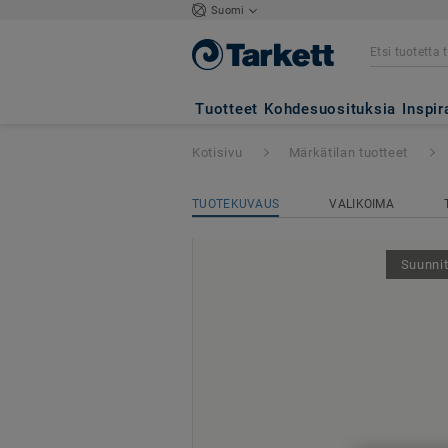
Suomi
Aquarelle-seinät 
Tuotteet
Kohdesuosituksia
Inspir
Kotisivu
Märkätilan tuotteet
TUOTEKUVAUS
VALIKOIMA
Suunnit