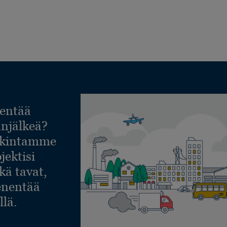
entää
lanjälkeä?
askintamme
jektisi
ekä tavat,
ienentää
llä.