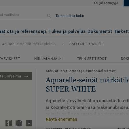
Etsi jälleenmyyjä
Tarkennettu haku
märkätiloihin
- Soft SUPER WH
aatiota ja referenssejä
Tukea ja palvelua
Dokumentit
Tarket
Aquarelle-seinät märkätiloihin
Soft SUPER WHITE
TARVIKKEET
HIILIJALANJÄLKI
TEKNISET TIEDOT
DOK
Märkätilan tuotteet
|
Seinänpäällysteet
teluohjelma
Aquarelle-seinät märkätilo
SUPER WHITE
Aquarelle-vinyyliseinät on suunniteltu eri
ja kodinhoitotiloihin asuinrakennuksissa
seinäkuosille on saatavilla yhteensopiva 
Näytä enemmän
tilaan visuaalisesti yhtenäisen ja harmon
saanut inspiraationsa luonnon muodoista 