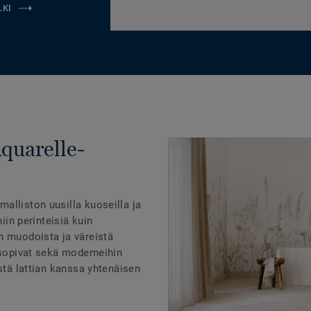
LKI
Aquarelle-
alliston uusilla kuoseilla ja
niin perinteisiä kuin
n muodoista ja väreistä
 sopivat sekä moderneihin
istä lattian kanssa yhtenäisen