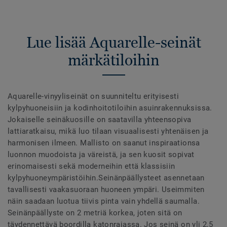
Lue lisää Aquarelle-seinät
märkätiloihin
Aquarelle-vinyyliseinät on suunniteltu erityisesti
kylpyhuoneisiin ja kodinhoitotiloihin asuinrakennuksissa.
Jokaiselle seinäkuosille on saatavilla yhteensopiva
lattiaratkaisu, mikä luo tilaan visuaalisesti yhtenäisen ja
harmonisen ilmeen. Mallisto on saanut inspiraationsa
luonnon muodoista ja väreistä, ja sen kuosit sopivat
erinomaisesti sekä moderneihin että klassisiin
kylpyhuoneympäristöihin.Seinänpäällysteet asennetaan
tavallisesti vaakasuoraan huoneen ympäri. Useimmiten
näin saadaan luotua tiivis pinta vain yhdellä saumalla.
Seinänpäällyste on 2 metriä korkea, joten sitä on
täydennettävä boordilla katonrajassa. Jos seinä on yli 2,5