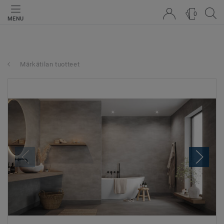
0
MENU
Märkätilan tuotteet