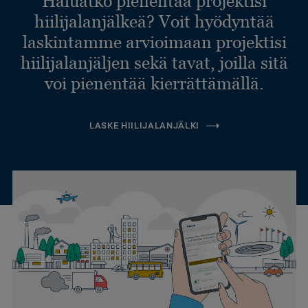
Haluatko pienentää projektisi
hiilijalanjälkeä? Voit hyödyntää
laskintamme arvioimaan projektisi
hiilijalanjäljen sekä tavat, joilla sitä
voi pienentää kierrättämällä.
LASKE HIILIJALANJÄLKI