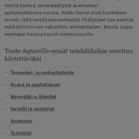
metriä korkea, seinänpäällyste asennetaan
pystysuuntaisina vuotina. Kaikki kuosit eivät kuitenkaan
sovellu tällä tavalla asennettaviksi.Päällysteet saa asentaa
märkätiloihin vain valtuutettu ammattilainen. Muista sopia
asentajan kanssa kuosin asennussuunta.
Tuote Aquarelle-seinät märkätiloihin soveltuu
käytettäväksi
Terveyden- ja vanhustenhoito
Koulut ja oppilaitokset
Myymälät ja liiketilat
Hotellit ja ravintolat
Asuminen
Toimistot