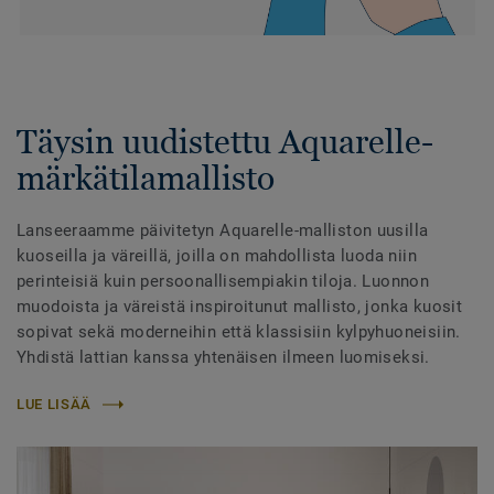
Täysin uudistettu Aquarelle-
märkätilamallisto
Lanseeraamme päivitetyn Aquarelle-malliston uusilla
kuoseilla ja väreillä, joilla on mahdollista luoda niin
perinteisiä kuin persoonallisempiakin tiloja. Luonnon
muodoista ja väreistä inspiroitunut mallisto, jonka kuosit
sopivat sekä moderneihin että klassisiin kylpyhuoneisiin.
Yhdistä lattian kanssa yhtenäisen ilmeen luomiseksi.
LUE LISÄÄ