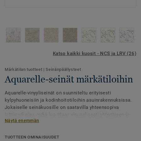
Katso kaikki kuosit - NCS ja LRV (26)
Märkätilan tuotteet
|
Seinänpäällysteet
Aquarelle-seinät märkätiloihin
Aquarelle-vinyyliseinät on suunniteltu erityisesti
kylpyhuoneisiin ja kodinhoitotiloihin asuinrakennuksissa.
Jokaiselle seinäkuosille on saatavilla yhteensopiva
lattiaratkaisu, mikä luo tilaan visuaalisesti yhtenäisen ja
Näytä enemmän
harmonisen ilmeen. Mallisto on saanut inspiraationsa
luonnon muodoista ja väreistä, ja sen kuosit sopivat
erinomaisesti sekä moderneihin että klassisiin
TUOTTEEN OMINAISUUDET