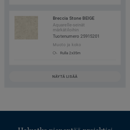
Breccia Stone BEIGE
Aquarelle-seinät
märkätiloihin
Tuotenumero 25915201
Muoto ja koko
Rulla 2x35m
NÄYTÄ LISÄÄ