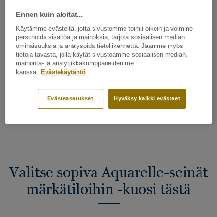
PROJEKTINI HIILIJALANJÄLKI
Ennen kuin aloitat...
Käytämme evästeitä, jotta sivustomme toimii oikein ja voimme
personoida sisältöä ja mainoksia, tarjota sosiaalisen median
LÄHETÄ TARJOUSPYYNTÖ
ominaisuuksia ja analysoida tietoliikennettä. Jaamme myös
tietoja tavasta, jolla käytät sivustoamme sosiaalisen median,
mainonta- ja analytiikkakumppaneidemme
kanssa.
Evästekäytäntö
TILAA MALLI
Evästeasetukset
Hyväksy kaikki evästeet
Etsi oman alueesi myyjä
Valitse sopiva Aquarelle-seinät
märkätiloihin -kuosi tästä