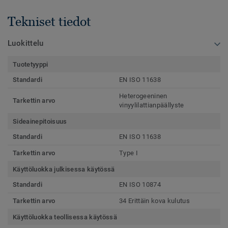
Tekniset tiedot
Luokittelu
Tuotetyyppi
Standardi
EN ISO 11638
Heterogeeninen
Tarkettin arvo
vinyylilattianpäällyste
Sideainepitoisuus
Standardi
EN ISO 11638
Tarkettin arvo
Type I
Käyttöluokka julkisessa käytössä
Standardi
EN ISO 10874
Tarkettin arvo
34 Erittäin kova kulutus
Käyttöluokka teollisessa käytössä