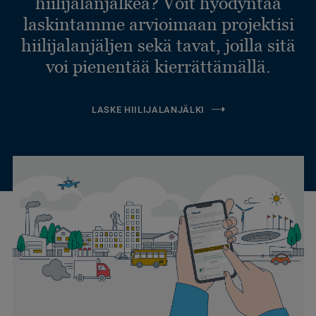
hiilijalanjälkeä? Voit hyödyntää
laskintamme arvioimaan projektisi
hiilijalanjäljen sekä tavat, joilla sitä
voi pienentää kierrättämällä.
LASKE HIILIJALANJÄLKI