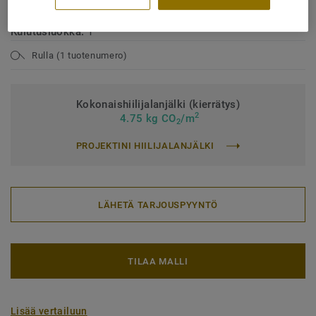
Käyttöluokka teollisessa käytössä:
42 Normaali
Kulutusluokka:
T
Rulla (1 tuotenumero)
Kokonaishiilijalanjälki (kierrätys)
2
4.75 kg CO
/m
2
PROJEKTINI HIILIJALANJÄLKI
LÄHETÄ TARJOUSPYYNTÖ
TILAA MALLI
Lisää vertailuun