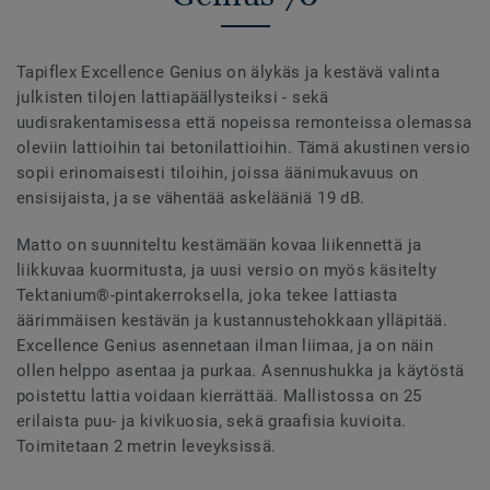
Tapiflex Excellence Genius on älykäs ja kestävä valinta
julkisten tilojen lattiapäällysteiksi - sekä
uudisrakentamisessa että nopeissa remonteissa olemassa
oleviin lattioihin tai betonilattioihin. Tämä akustinen versio
sopii erinomaisesti tiloihin, joissa äänimukavuus on
ensisijaista, ja se vähentää askelääniä 19 dB.
Matto on suunniteltu kestämään kovaa liikennettä ja
liikkuvaa kuormitusta, ja uusi versio on myös käsitelty
Tektanium®-pintakerroksella, joka tekee lattiasta
äärimmäisen kestävän ja kustannustehokkaan ylläpitää.
Excellence Genius asennetaan ilman liimaa, ja on näin
ollen helppo asentaa ja purkaa. Asennushukka ja käytöstä
poistettu lattia voidaan kierrättää. Mallistossa on 25
erilaista puu- ja kivikuosia, sekä graafisia kuvioita.
Toimitetaan 2 metrin leveyksissä.