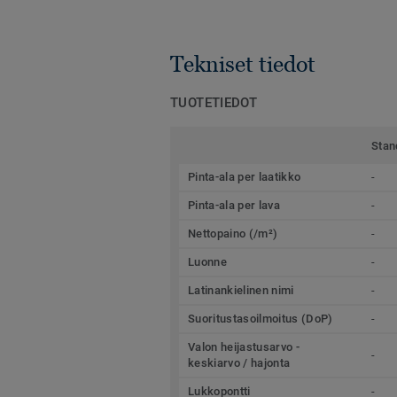
Tekniset tiedot
TUOTETIEDOT
Stan
Pinta-ala per laatikko
-
Pinta-ala per lava
-
Nettopaino (/m²)
-
Luonne
-
Latinankielinen nimi
-
Suoritustasoilmoitus (DoP)
-
Valon heijastusarvo -
-
keskiarvo / hajonta
Lukkopontti
-