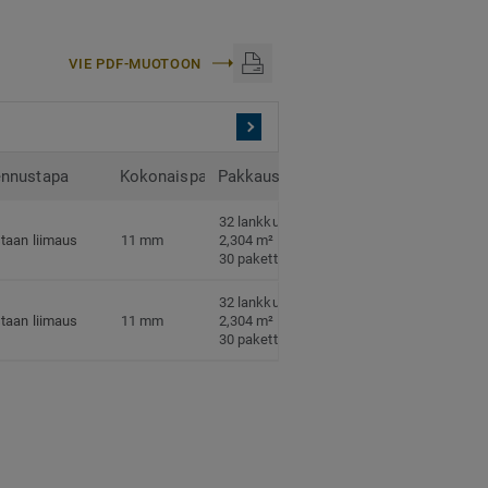
VIE PDF-MUOTOON
nnustapa
Kokonaispaksuus
Pakkaus
32 lankkua per paketti
taan liimaus
11 mm
2,304 m² per paketti
30 pakettia per lava
32 lankkua per paketti
taan liimaus
11 mm
2,304 m² per paketti
30 pakettia per lava