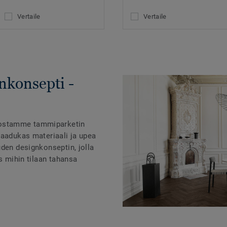
Vertaile
Vertaile
nkonsepti -
ostamme tammiparketin
laadukas materiaali ja upea
uden designkonseptin, jolla
es mihin tilaan tahansa