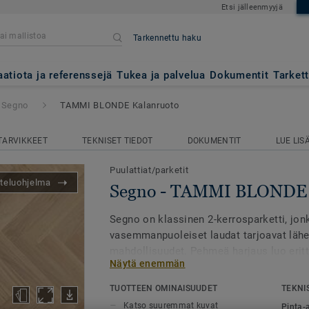
Etsi jälleenmyyjä
Tarkennettu haku
LONDE Kalanruoto
aatiota ja referenssejä
Tukea ja palvelua
Dokumentit
Tarket
Segno
TAMMI BLONDE Kalanruoto
TARVIKKEET
TEKNISET TIEDOT
DOKUMENTIT
LUE LIS
Puulattiat/parketit
teluohjelma
Segno - TAMMI BLONDE 
Segno on klassinen 2-kerrosparketti, jon
vasemmanpuoleiset laudat tarjoavat lähe
mahdollisuudet. Pehmeä harjaus luo eritt
Näytä enemmän
jota öljyvaha vahvistaa. Lattia liimataan
pituudeltaan.
TUOTTEEN OMINAISUUDET
TEKNI
Katso suuremmat kuvat
Pinta-a