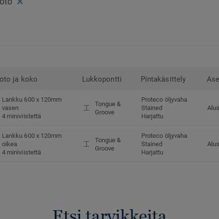
oto
oto ja koko
Lukkopontti
Pintakäsittely
Ase
Lankku 600 x 120mm
Proteco öljyvaha
Tongue &
vasen
Stained
Alus
Groove
4 miniviistettä
Harjattu
Lankku 600 x 120mm
Proteco öljyvaha
Tongue &
oikea
Stained
Alus
Groove
4 miniviistettä
Harjattu
Etsi tarvikkeita