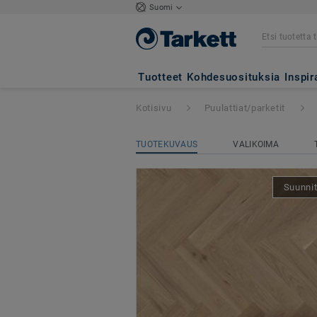
Suomi
Segno
- TAMMI B
Tuotteet
Kohdesuosituksia
Inspir
Kotisivu
Puulattiat/parketit
TUOTEKUVAUS
VALIKOIMA
Suunnit