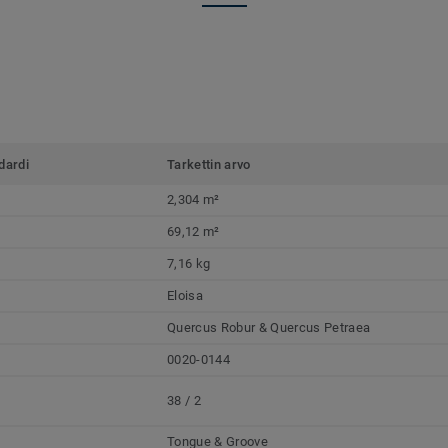
dardi
Tarkettin arvo
2,304 m²
69,12 m²
7,16 kg
Eloisa
Quercus Robur & Quercus Petraea
0020-0144
38 / 2
Tongue & Groove