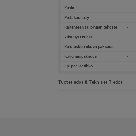
Kuvio
-
Pintakäsittely
-
Rakenteen tai pinnan tehoste
-
Viistetyt reunat
-
Kulutuskerroksen paksuus
-
Kokonaispaksuus
-
Kpl per laatikko
-
Tuotetiedot & Tekniset Tiedot