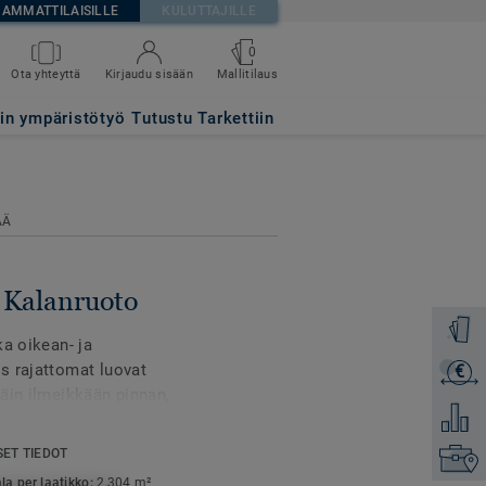
AMMATTILAISILLE
KULUTTAJILLE
0
Mallitilaus
Ota yhteyttä
Kirjaudu sisään
tin ympäristötyö
Tutustu Tarkettiin
ÄÄ
Kalanruoto
Tilaa ma
ka oikean- ja
s rajattomat luovat
€
Lähetä 
äin ilmeikkään pinnan,
Lisää ve
 alustaan koko
SET TIEDOT
Etsi om
la per laatikko:
2,304 m²