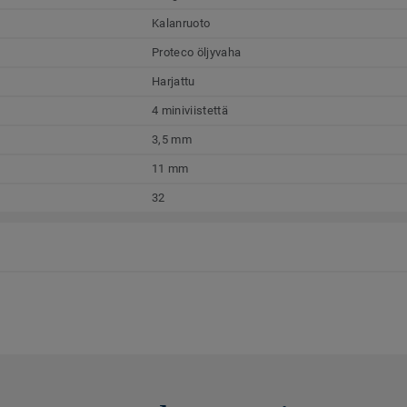
Kalanruoto
Proteco öljyvaha
Harjattu
4 miniviistettä
3,5 mm
11 mm
32