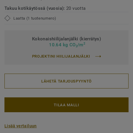
Takuu kotikäytössä (vuosia):
20 vuotta
Laatta (1 tuotenumero)
Kokonaishiilijalanjälki (kierrätys)
2
10.64 kg CO
/m
2
PROJEKTINI HIILIJALANJÄLKI
LÄHETÄ TARJOUSPYYNTÖ
TILAA MALLI
Lisää vertailuun