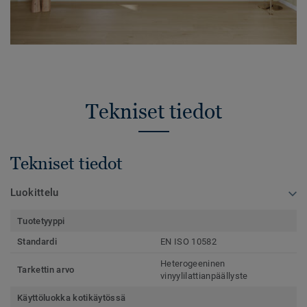
Tekniset tiedot
Tekniset tiedot
Luokittelu
Tuotetyyppi
Standardi
EN ISO 10582
Heterogeeninen
Tarkettin arvo
vinyylilattianpäällyste
Käyttöluokka kotikäytössä