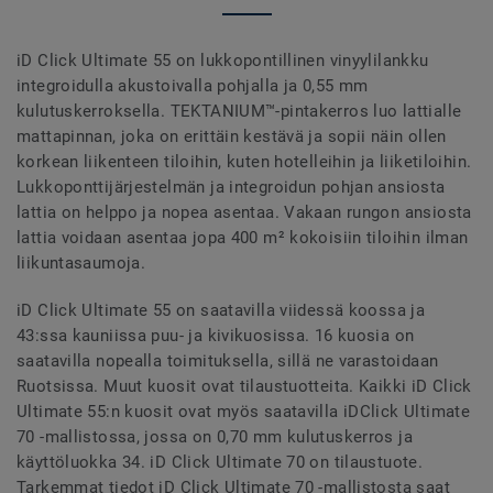
iD Click Ultimate 55 on lukkopontillinen vinyylilankku
integroidulla akustoivalla pohjalla ja 0,55 mm
kulutuskerroksella. TEKTANIUM™-pintakerros luo lattialle
mattapinnan, joka on erittäin kestävä ja sopii näin ollen
korkean liikenteen tiloihin, kuten hotelleihin ja liiketiloihin.
Lukkoponttijärjestelmän ja integroidun pohjan ansiosta
lattia on helppo ja nopea asentaa. Vakaan rungon ansiosta
lattia voidaan asentaa jopa 400 m² kokoisiin tiloihin ilman
liikuntasaumoja.
iD Click Ultimate 55 on saatavilla viidessä koossa ja
43:ssa kauniissa puu- ja kivikuosissa. 16 kuosia on
saatavilla nopealla toimituksella, sillä ne varastoidaan
Ruotsissa. Muut kuosit ovat tilaustuotteita. Kaikki iD Click
Ultimate 55:n kuosit ovat myös saatavilla iDClick Ultimate
70 -mallistossa, jossa on 0,70 mm kulutuskerros ja
käyttöluokka 34. iD Click Ultimate 70 on tilaustuote.
Tarkemmat tiedot iD Click Ultimate 70 -mallistosta saat