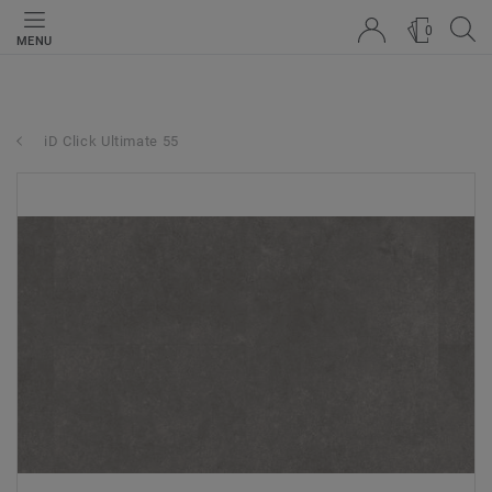
0
MENU
iD Click Ultimate 55