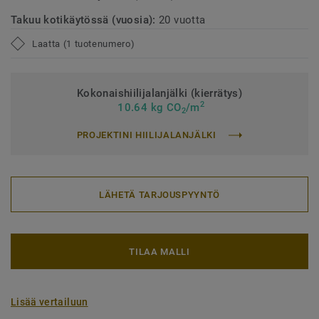
Takuu kotikäytössä (vuosia):
20 vuotta
Laatta (1 tuotenumero)
Kokonaishiilijalanjälki (kierrätys)
2
10.64 kg CO
/m
2
PROJEKTINI HIILIJALANJÄLKI
LÄHETÄ TARJOUSPYYNTÖ
TILAA MALLI
Lisää vertailuun