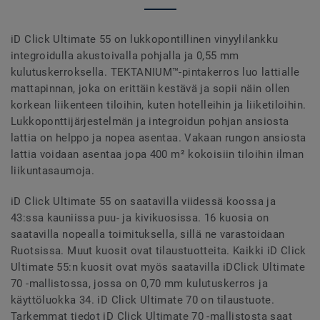
iD Click Ultimate 55 on lukkopontillinen vinyylilankku
integroidulla akustoivalla pohjalla ja 0,55 mm
kulutuskerroksella. TEKTANIUM™-pintakerros luo lattialle
mattapinnan, joka on erittäin kestävä ja sopii näin ollen
korkean liikenteen tiloihin, kuten hotelleihin ja liiketiloihin.
Lukkoponttijärjestelmän ja integroidun pohjan ansiosta
lattia on helppo ja nopea asentaa. Vakaan rungon ansiosta
lattia voidaan asentaa jopa 400 m² kokoisiin tiloihin ilman
liikuntasaumoja.
iD Click Ultimate 55 on saatavilla viidessä koossa ja
43:ssa kauniissa puu- ja kivikuosissa. 16 kuosia on
saatavilla nopealla toimituksella, sillä ne varastoidaan
Ruotsissa. Muut kuosit ovat tilaustuotteita. Kaikki iD Click
Ultimate 55:n kuosit ovat myös saatavilla iDClick Ultimate
70 -mallistossa, jossa on 0,70 mm kulutuskerros ja
käyttöluokka 34. iD Click Ultimate 70 on tilaustuote.
Tarkemmat tiedot iD Click Ultimate 70 -mallistosta saat