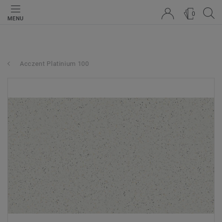
0
MENU
Acczent Platinium 100