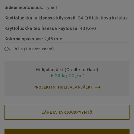
Sideainepitoisuus:
Type I
Käyttöluokka julkisessa käytössä:
34 Erittäin kova kulutus
Käyttöluokka teollisessa käytössä:
43 Kova
Kokonaispaksuus:
2,45 mm
Rulla (1 tuotenumero)
Hiilijalanjälki (Cradle to Gate)
2
6.23 kg CO
/m
2
PROJEKTINI HIILIJALANJÄLKI
LÄHETÄ TARJOUSPYYNTÖ