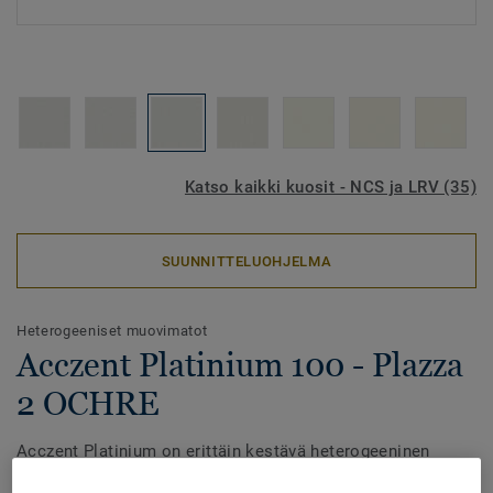
Katso kaikki kuosit - NCS ja LRV (35)
SUUNNITTELUOHJELMA
Heterogeeniset muovimatot
Acczent Platinium 100 - Plazza
2 OCHRE
Acczent Platinium on erittäin kestävä heterogeeninen
lattianpäällyste. Mallisto tarjoaa ainutlaatuisen tasapainon