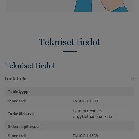
Tekniset tiedot
Tekniset tiedot
Luokittelu
Tuotetyyppi
Standardi
EN ISO 11638
Heterogeeninen
Tarkettin arvo
vinyylilattianpäällyste
Sideainepitoisuus
Standardi
EN ISO 11638