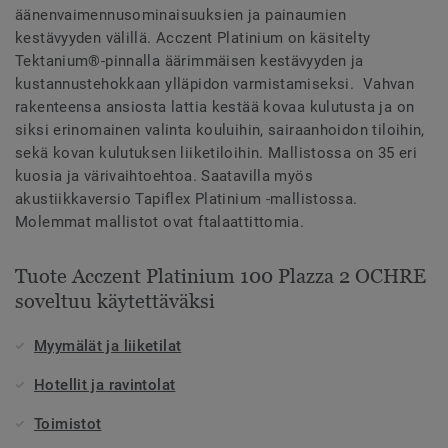
äänenvaimennusominaisuuksien ja painaumien
kestävyyden välillä. Acczent Platinium on käsitelty
Tektanium®-pinnalla äärimmäisen kestävyyden ja
kustannustehokkaan ylläpidon varmistamiseksi. Vahvan
rakenteensa ansiosta lattia kestää kovaa kulutusta ja on
siksi erinomainen valinta kouluihin, sairaanhoidon tiloihin,
sekä kovan kulutuksen liiketiloihin. Mallistossa on 35 eri
kuosia ja värivaihtoehtoa. Saatavilla myös
akustiikkaversio Tapiflex Platinium -mallistossa.
Molemmat mallistot ovat ftalaattittomia.
Tuote Acczent Platinium 100 Plazza 2 OCHRE
soveltuu käytettäväksi
Myymälät ja liiketilat
Hotellit ja ravintolat
Toimistot