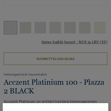
Katso kaikki kuosit - NCS ja LRV (35)
SUUNNITTELUOHJELMA
Heterogeeniset muovimatot
Acczent Platinium 100 - Plazza
2 BLACK
Acczent Platinium on erittäin kestävä heterogeeninen
lattianpäällyste. Mallisto tarjoaa ainutlaatuisen tasapainon