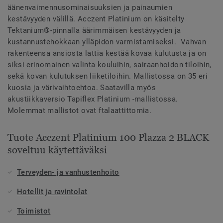
äänenvaimennusominaisuuksien ja painaumien
kestävyyden välillä. Acczent Platinium on käsitelty
Tektanium®-pinnalla äärimmäisen kestävyyden ja
kustannustehokkaan ylläpidon varmistamiseksi. Vahvan
rakenteensa ansiosta lattia kestää kovaa kulutusta ja on
siksi erinomainen valinta kouluihin, sairaanhoidon tiloihin,
sekä kovan kulutuksen liiketiloihin. Mallistossa on 35 eri
kuosia ja värivaihtoehtoa. Saatavilla myös
akustiikkaversio Tapiflex Platinium -mallistossa.
Molemmat mallistot ovat ftalaattittomia.
Tuote Acczent Platinium 100 Plazza 2 BLACK
soveltuu käytettäväksi
Terveyden- ja vanhustenhoito
Hotellit ja ravintolat
Toimistot