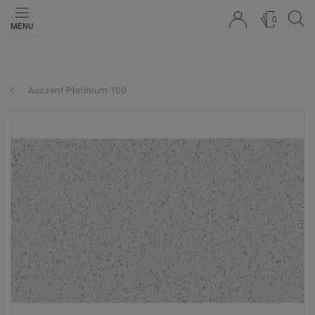
0
MENU
Acczent Platinium 100