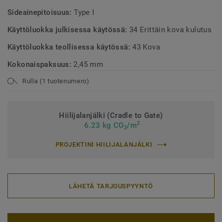
Sideainepitoisuus:
Type I
Käyttöluokka julkisessa käytössä:
34 Erittäin kova kulutus
Käyttöluokka teollisessa käytössä:
43 Kova
Kokonaispaksuus:
2,45 mm
Rulla (1 tuotenumero)
Hiilijalanjälki (Cradle to Gate)
2
6.23 kg CO
/m
2
PROJEKTINI HIILIJALANJÄLKI
LÄHETÄ TARJOUSPYYNTÖ