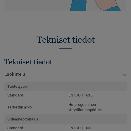
Tekniset tiedot
Tekniset tiedot
Luokittelu
Tuotetyyppi
Standardi
EN ISO 11638
Heterogeeninen
Tarkettin arvo
vinyylilattianpäällyste
Sideainepitoisuus
Standardi
EN ISO 11638