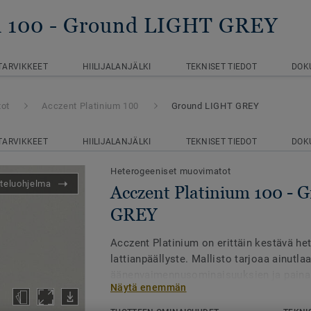
m 100
- Ground LIGHT GREY
TARVIKKEET
HIILIJALANJÄLKI
TEKNISET TIEDOT
DOK
tot
Acczent Platinium 100
Ground LIGHT GREY
TARVIKKEET
HIILIJALANJÄLKI
TEKNISET TIEDOT
DOK
Heterogeeniset muovimatot
teluohjelma
Acczent Platinium 100 -
GREY
Acczent Platinium on erittäin kestävä h
lattianpäällyste. Mallisto tarjoaa ainutl
äänenvaimennusominaisuuksien ja paina
Näytä enemmän
välillä. Acczent Platinium on käsitelty T
äärimmäisen kestävyyden ja kustannuste