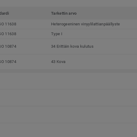
dardi
Tarkettin arvo
SO 11638
Heterogeeninen vinyylilattianpäällyste
SO 11638
Type I
SO 10874
34 Erittäin kova kulutus
SO 10874
43 Kova