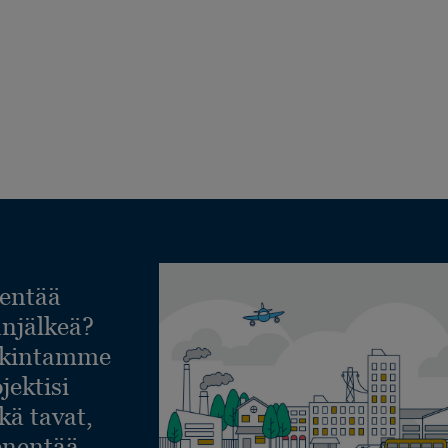
entää
lanjälkeä?
askintamme
jektisi
ekä tavat,
ienentää