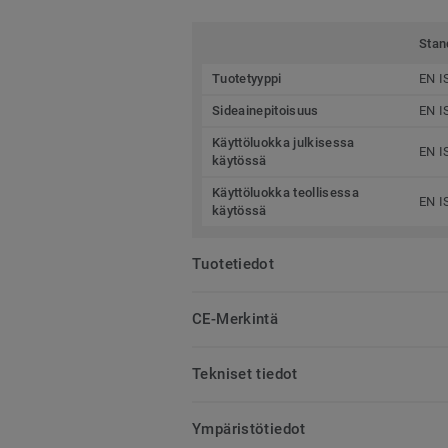
Stan
Tuotetyyppi
EN I
Sideainepitoisuus
EN I
Käyttöluokka julkisessa
EN I
käytössä
Käyttöluokka teollisessa
EN I
käytössä
Tuotetiedot
CE-Merkintä
Tekniset tiedot
Ympäristötiedot