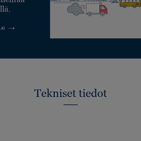
llä.
LKI
Tekniset tiedot