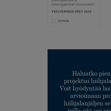
Homogeeniset &
heterogeeniset muovimatot
YKSIVÄRINEN GREY 0638
Vertaile
Haluatko pien
projektisi hiilija
Voit hyödyntää l
arvioimaan pro
hiilijalanjäljen s
joilla sitä voi p