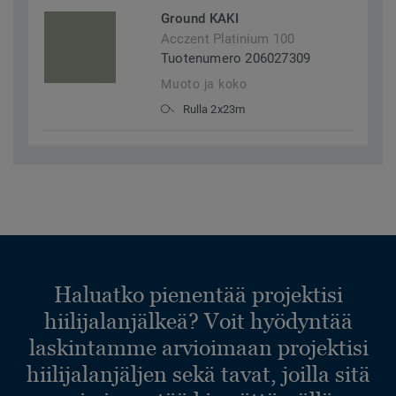
Ground KAKI
Acczent Platinium 100
Tuotenumero 206027309
Muoto ja koko
Rulla 2x23m
Haluatko pienentää projektisi
hiilijalanjälkeä? Voit hyödyntää
laskintamme arvioimaan projektisi
hiilijalanjäljen sekä tavat, joilla sitä