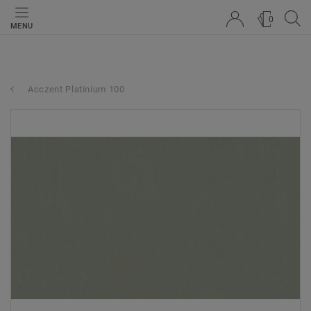
0
MENU
Acczent Platinium 100