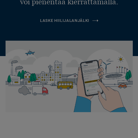
voi pienentää kierrättämällä.
LASKE HIILIJALANJÄLKI