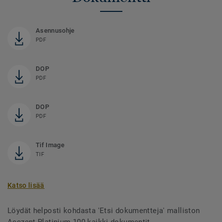
Asennusohje
PDF
DOP
PDF
DOP
PDF
Tif Image
TIF
Katso lisää
Löydät helposti kohdasta 'Etsi dokumentteja' malliston
Acczent Platinium 100 kaikki dokumentit