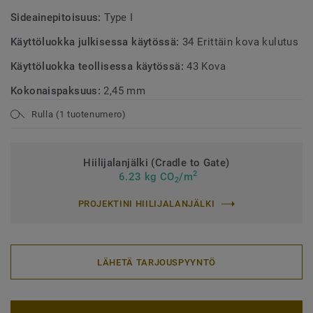
Sideainepitoisuus:
Type I
Käyttöluokka julkisessa käytössä:
34 Erittäin kova kulutus
Käyttöluokka teollisessa käytössä:
43 Kova
Kokonaispaksuus:
2,45 mm
Rulla (1 tuotenumero)
Hiilijalanjälki (Cradle to Gate)
2
6.23 kg CO
/m
2
PROJEKTINI HIILIJALANJÄLKI
LÄHETÄ TARJOUSPYYNTÖ