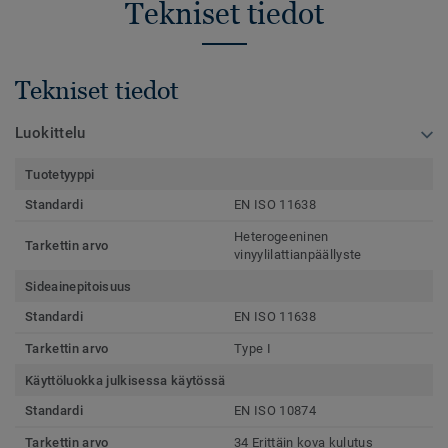
Tekniset tiedot
Tekniset tiedot
Luokittelu
Tuotetyyppi
Standardi
EN ISO 11638
Heterogeeninen
Tarkettin arvo
vinyylilattianpäällyste
Sideainepitoisuus
Standardi
EN ISO 11638
Tarkettin arvo
Type I
Käyttöluokka julkisessa käytössä
Standardi
EN ISO 10874
Tarkettin arvo
34 Erittäin kova kulutus