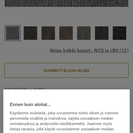
Katso kaikki kuosit - NCS ja LRV (12)
SUUNNITTELUOHJELMA
Tekstiililattia – laatat
Essence Maze - Essence Maze
Ennen kuin aloitat...
AA93 8905
Käytämme evästeitä, jotta sivustomme toimii oikein ja voimme
personoida sisältöä ja mainoksia, tarjota sosiaalisen median
ominaisuuksia ja analysoida tietoliikennettä. Jaamme myös
tietoja tavasta, jolla käytät sivustoamme sosiaalisen median,