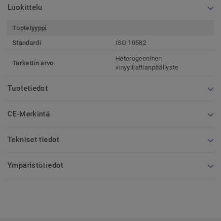
Luokittelu
Tuotetyyppi
Standardi
ISO 10582
Heterogeeninen
Tarkettin arvo
vinyylilattianpäällyste
Tuotetiedot
CE-Merkintä
Tekniset tiedot
Ympäristötiedot