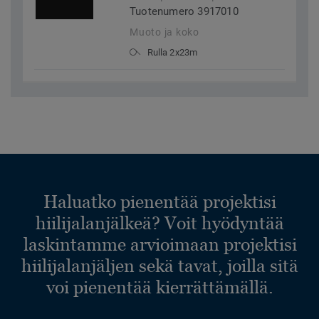
Tuotenumero 3917010
Muoto ja koko
Rulla 2x23m
Haluatko pienentää projektisi
hiilijalanjälkeä? Voit hyödyntää
laskintamme arvioimaan projektisi
hiilijalanjäljen sekä tavat, joilla sitä
voi pienentää kierrättämällä.