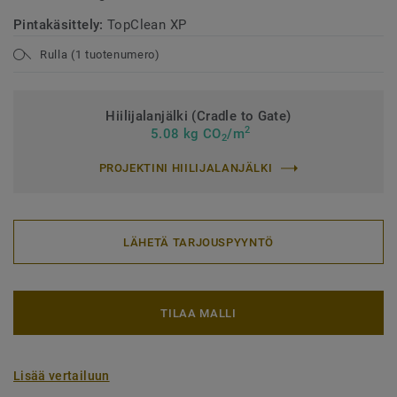
Pintakäsittely:
TopClean XP
Rulla (1 tuotenumero)
Hiilijalanjälki (Cradle to Gate)
2
5.08 kg CO
/m
2
PROJEKTINI HIILIJALANJÄLKI
LÄHETÄ TARJOUSPYYNTÖ
TILAA MALLI
Lisää vertailuun