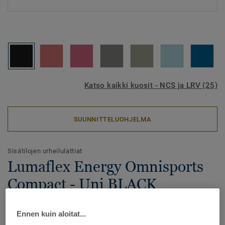
Katso kaikki kuosit - NCS ja LRV (25)
SUUNNITTELUOHJELMA
Sisätilojen urheilulattiat
Lumaflex Energy Omnisports
Compact - Uni BLACK
Lumaflex Energy Omnisports Compact on aluejoustava
Ennen kuin aloitat...
urheilulattia, jonka alusrakenne on valmistettu