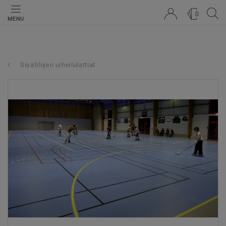
0
MENU
Sisätilojen urheilulattiat