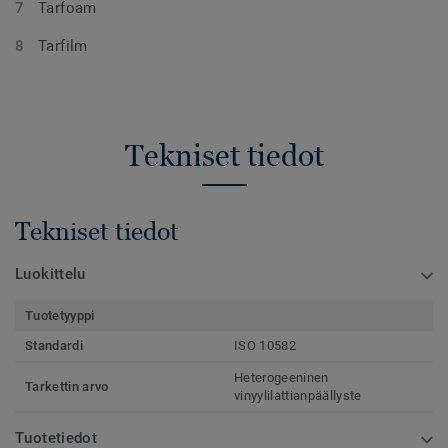
Tarfoam
Tarfilm
Tekniset tiedot
Tekniset tiedot
Luokittelu
Tuotetyyppi
Standardi
ISO 10582
Heterogeeninen
Tarkettin arvo
vinyylilattianpäällyste
Tuotetiedot