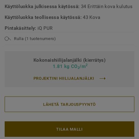
Käyttöluokka julkisessa käytössä:
34 Erittäin kova kulutus
Käyttöluokka teollisessa käytössä:
43 Kova
Pintakäsittely:
iQ PUR
Rulla (1 tuotenumero)
Kokonaishiilijalanjälki (kierrätys)
2
1.81 kg CO
/m
2
PROJEKTINI HIILIJALANJÄLKI
LÄHETÄ TARJOUSPYYNTÖ
TILAA MALLI