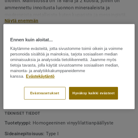
tiloihin. Mallistossa on 18 väriä ja 2 kuosia, joihin on
ammennettu innoitusta luonnon mineraaleista ja
moderneista metalleista kuten kuparista ja messingistä.
Näytä enemmän
Suurikuvioinen kuosi antaa mallistolle ainutlaatuisen ja
elegantin ilmeen. iQ Megalit -lattioissa on iQ PUR, joka
TUOTTEEN OMINAISUUDET
Ennen kuin aloitat...
kestää erittäin hyvin tahroja ja esimerkiksi
18 väriä ja 2 kuosia, Pearl ja Graphite
terveydenhoidossa käytettäviä kemikaaleja.
Käytämme evästeitä, jotta sivustomme toimii oikein ja voimme
personoida sisältöä ja mainoksia, tarjota sosiaalisen median
iQ PUR -pinnan kemikaalienkesto on markkinoiden
ominaisuuksia ja analysoida tietoliikennettä. Jaamme myös
paras
tietoja tavasta, jolla käytät sivustoamme sosiaalisen median,
mainonta- ja analytiikkakumppaneidemme
Ftalaatiton, erittäin pienet VOC-päästöt (< 10 µg/m³ 28
kanssa.
Evästekäytäntö
päivän jälkeen)
iQ-ominaisuudet ja markkinoiden alhaisimmat
Evästeasetukset
Hyväksy kaikki evästeet
elinkaarikustannukset
TEKNISET TIEDOT
Tuotetyyppi:
Homogeeninen vinyylilattianpäällyste
Sideainepitoisuus:
Type I