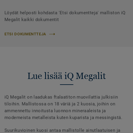
Löydät helposti kohdasta 'Etsi dokumentteja' malliston iQ
Megalit kaikki dokumentit
ETSI DOKUMENTTEJA
Lue lisää iQ Megalit
iQ Megalit on laadukas ftalaatiton muovilattia julkisiin
tiloihin. Mallistossa on 18 väriä ja 2 kuosia, joihin on
ammennettu innoitusta luonnon mineraaleista ja
moderneista metalleista kuten kuparista ja messingistä.
Suurikuvioinen kuosi antaa mallistolle ainutlaatuisen ja