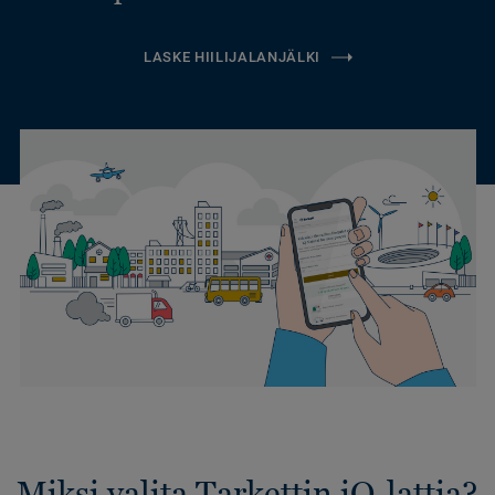
LASKE HIILIJALANJÄLKI
Miksi valita Tarkettin iQ-lattia?