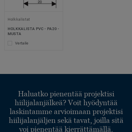
Holkkalistat
HOLKKALISTA PVC - PA20 -
MUSTA
Vertaile
Haluatko pienentää projektisi
hiilijalanjälkeä? Voit hyödyntää
laskintamme arvioimaan projektisi
hiilijalanjäljen sekä tavat, joilla sitä
voi pienentää kierrättämällä.