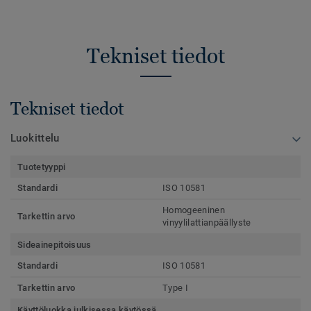
Tekniset tiedot
Tekniset tiedot
Luokittelu
Tuotetyyppi
Standardi
ISO 10581
Homogeeninen
Tarkettin arvo
vinyylilattianpäällyste
Sideainepitoisuus
Standardi
ISO 10581
Tarkettin arvo
Type I
Käyttöluokka julkisessa käytössä