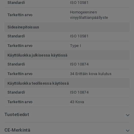
Standardi
ISO 10581
Homogeeninen
Tarkettin arvo
vinyylilattianpäällyste
Sideainepitoisuus
Standardi
ISO 10581
Tarkettin arvo
Type I
Käyttöluokka julkisessa käytössä
Standardi
ISO 10874
Tarkettin arvo
34 Erittäin kova kulutus
Käyttöluokka teollisessa käytössä
Standardi
ISO 10874
Tarkettin arvo
43 Kova
Tuotetiedot
CE-Merkintä