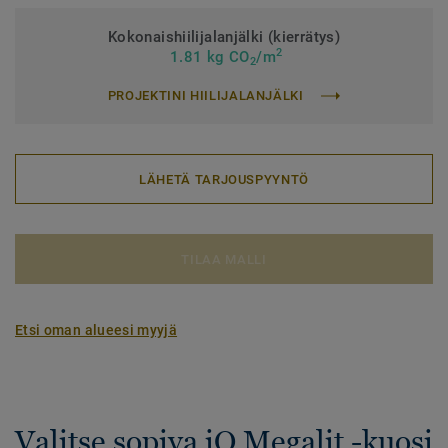
Kokonaishiilijalanjälki (kierrätys)
2
1.81 kg CO
/m
2
PROJEKTINI HIILIJALANJÄLKI
LÄHETÄ TARJOUSPYYNTÖ
TILAA MALLI
Etsi oman alueesi myyjä
Valitse sopiva iQ Megalit -kuosi