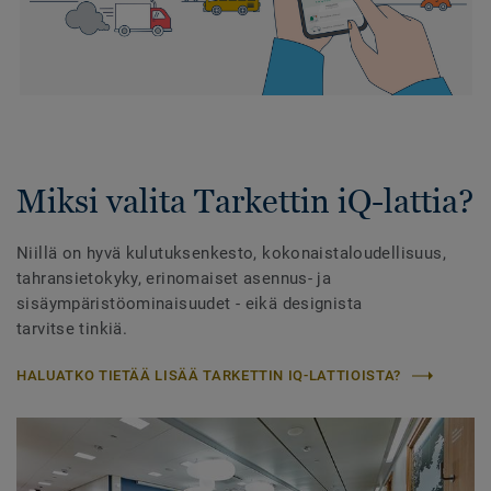
Miksi valita Tarkettin iQ-lattia?
Niillä on hyvä kulutuksenkesto, kokonaistaloudellisuus,
tahransietokyky, erinomaiset asennus- ja
sisäympäristöominaisuudet - eikä designista
tarvitse tinkiä.
HALUATKO TIETÄÄ LISÄÄ TARKETTIN IQ-LATTIOISTA?