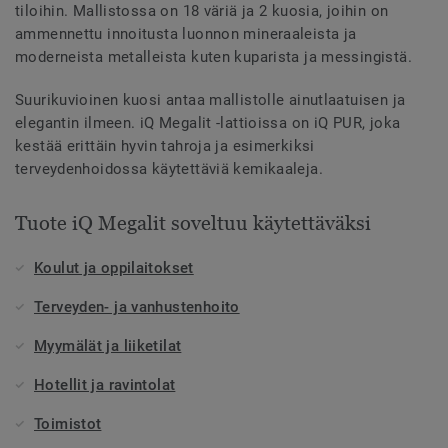
tiloihin. Mallistossa on 18 väriä ja 2 kuosia, joihin on
ammennettu innoitusta luonnon mineraaleista ja
moderneista metalleista kuten kuparista ja messingistä.
Suurikuvioinen kuosi antaa mallistolle ainutlaatuisen ja
elegantin ilmeen. iQ Megalit -lattioissa on iQ PUR, joka
kestää erittäin hyvin tahroja ja esimerkiksi
terveydenhoidossa käytettäviä kemikaaleja.
Tuote iQ Megalit soveltuu käytettäväksi
Koulut ja oppilaitokset
Terveyden- ja vanhustenhoito
Myymälät ja liiketilat
Hotellit ja ravintolat
Toimistot