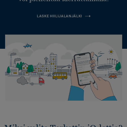
LASKE HIILIJALANJÄLKI