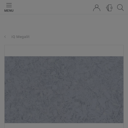
0
MENU
iQ Megalit