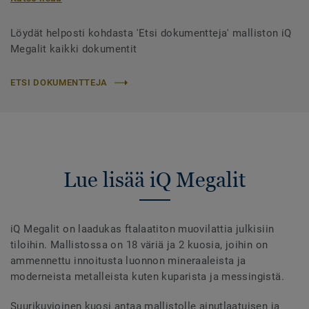
Löydät helposti kohdasta 'Etsi dokumentteja' malliston iQ
Megalit kaikki dokumentit
ETSI DOKUMENTTEJA
Lue lisää iQ Megalit
iQ Megalit on laadukas ftalaatiton muovilattia julkisiin
tiloihin. Mallistossa on 18 väriä ja 2 kuosia, joihin on
ammennettu innoitusta luonnon mineraaleista ja
moderneista metalleista kuten kuparista ja messingistä.
Suurikuvioinen kuosi antaa mallistolle ainutlaatuisen ja