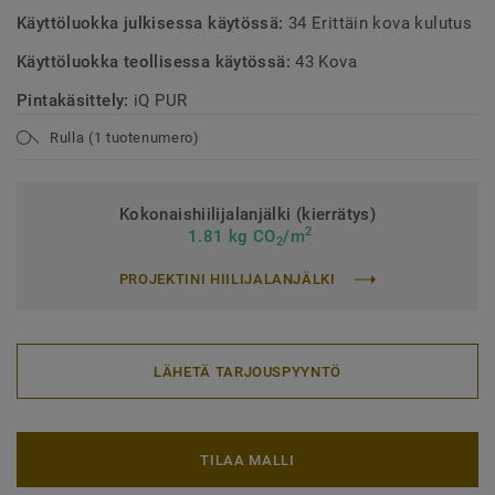
Käyttöluokka julkisessa käytössä:
34 Erittäin kova kulutus
Käyttöluokka teollisessa käytössä:
43 Kova
Pintakäsittely:
iQ PUR
Rulla (1 tuotenumero)
Kokonaishiilijalanjälki (kierrätys)
2
1.81 kg CO
/m
2
PROJEKTINI HIILIJALANJÄLKI
LÄHETÄ TARJOUSPYYNTÖ
TILAA MALLI