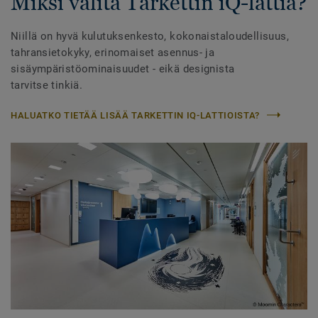
Miksi valita Tarkettin iQ-lattia?
Niillä on hyvä kulutuksenkesto, kokonaistaloudellisuus,
tahransietokyky, erinomaiset asennus- ja
sisäympäristöominaisuudet - eikä designista
tarvitse tinkiä.
HALUATKO TIETÄÄ LISÄÄ TARKETTIN IQ-LATTIOISTA?