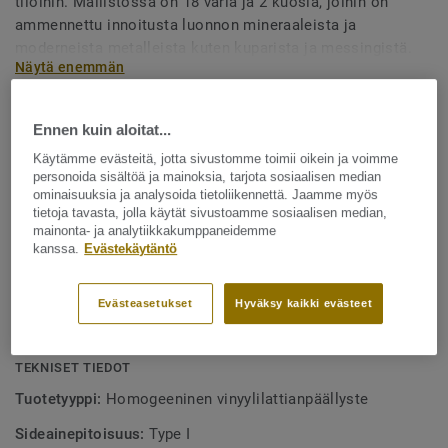
tiloihin. Mallistossa on 18 väriä ja 2 kuosia, joihin on
ammennettu innoitusta luonnon mineraaleista ja
moderneista metalleista kuten kuparista ja messingistä.
Näytä enemmän
Suurikuvioinen kuosi antaa mallistolle ainutlaatuisen ja
elegantin ilmeen. iQ Megalit -lattioissa on iQ PUR, joka
TUOTTEEN OMINAISUUDET
Ennen kuin aloitat...
kestää erittäin hyvin tahroja ja esimerkiksi
18 väriä ja 2 kuosia, Pearl ja Graphite
terveydenhoidossa käytettäviä kemikaaleja.
Käytämme evästeitä, jotta sivustomme toimii oikein ja voimme
personoida sisältöä ja mainoksia, tarjota sosiaalisen median
iQ PUR -pinnan kemikaalienkesto on markkinoiden
ominaisuuksia ja analysoida tietoliikennettä. Jaamme myös
paras
tietoja tavasta, jolla käytät sivustoamme sosiaalisen median,
mainonta- ja analytiikkakumppaneidemme
Ftalaatiton, erittäin pienet VOC-päästöt (< 10 µg/m³ 28
kanssa.
Evästekäytäntö
päivän jälkeen)
iQ-ominaisuudet ja markkinoiden alhaisimmat
Evästeasetukset
Hyväksy kaikki evästeet
elinkaarikustannukset
TEKNISET TIEDOT
Tuotetyyppi:
Homogeeninen vinyylilattianpäällyste
Sideainepitoisuus:
Type I