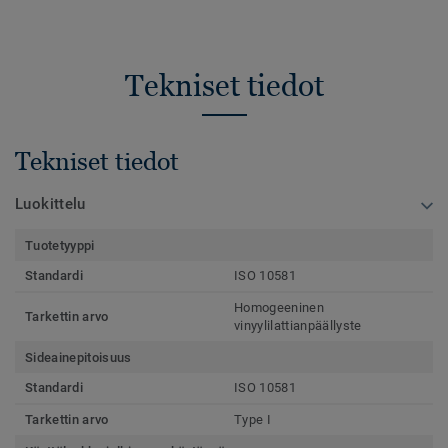
Tekniset tiedot
Tekniset tiedot
Luokittelu
Tuotetyyppi
Standardi
ISO 10581
Homogeeninen
Tarkettin arvo
vinyylilattianpäällyste
Sideainepitoisuus
Standardi
ISO 10581
Tarkettin arvo
Type I