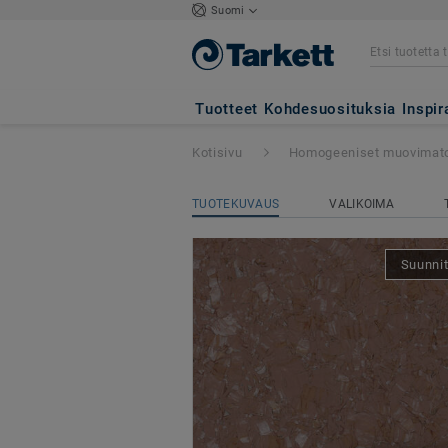
Suomi
iQ Megalit
- Mega
Tuotteet
Kohdesuosituksia
Inspir
Kotisivu
Homogeeniset muovimat
TUOTEKUVAUS
VALIKOIMA
Suunnit