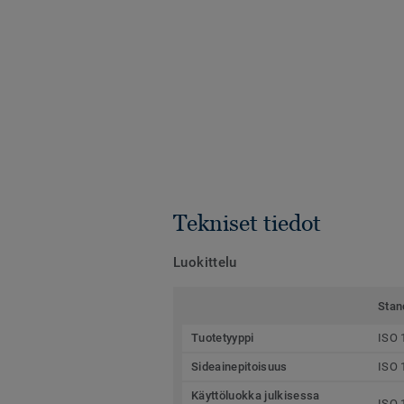
Tekniset tiedot
Luokittelu
Stan
Tuotetyyppi
ISO 
Sideainepitoisuus
ISO 
Käyttöluokka julkisessa
ISO 