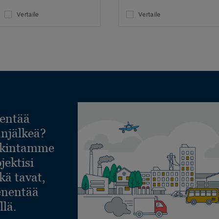
Vertaile
Vertaile
entää
lanjälkeä?
askintamme
jektisi
ekä tavat,
ienentää
llä.