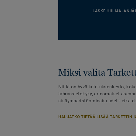
LASKE HIILIJALANJÄ
Miksi valita Tarkett
Niillä on hyvä kulutuksenkesto, kok
tahransietokyky, erinomaiset asennu
sisäympäristöominaisuudet - eikä des
HALUATKO TIETÄÄ LISÄÄ TARKETTIN I