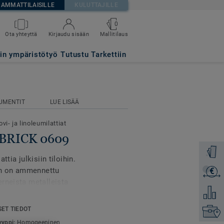
AMMATTILAISILLE
KULUTTAJILLE
0
Mallitilaus
Ota yhteyttä
Kirjaudu sisään
tin ympäristötyö
Tutustu Tarkettiin
UMENTIT
LUE LISÄÄ
vi- ja linoleumilattiat
D BRICK 0609
Tilaa ma
tia julkisiin tiloihin.
hin on ammennettu
€
Lähetä 
rneista metalleista
Lisää ve
SET TIEDOT
Etsi om
nutlaatuisen ja elegantin
yyppi:
Homogeeninen