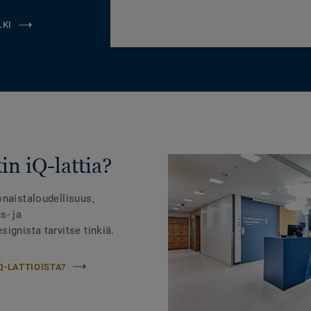
LKI
in iQ-lattia?
onaistaloudellisuus,
s- ja
ignista tarvitse tinkiä.
Q-LATTIOISTA?