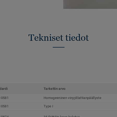
Tekniset tiedot
dardi
Tarkettin arvo
10581
Homogeeninen vinyylilattianpäällyste
10581
Type I
10874
34 Erittäin kova kulutus