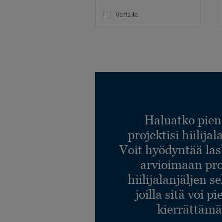
Vertaile
Haluatko pien
projektisi hiilija
Voit hyödyntää l
arvioimaan pro
hiilijalanjäljen s
joilla sitä voi p
kierrättämä