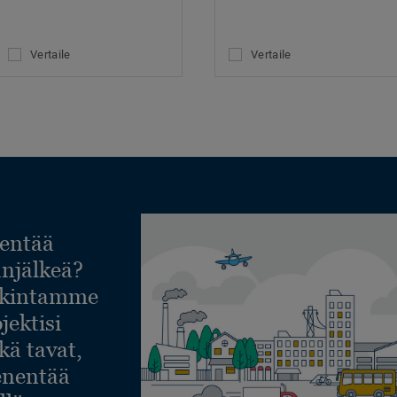
Vertaile
Vertaile
entää
lanjälkeä?
askintamme
jektisi
ekä tavat,
ienentää