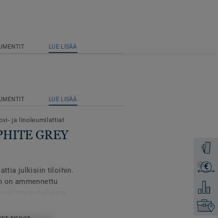
UMENTIT
LUE LISÄÄ
UMENTIT
LUE LISÄÄ
vi- ja linoleumilattiat
RAPHITE GREY
Tilaa ma
€
Lähetä 
tia julkisiin tiloihin.
hin on ammennettu
Lisää ve
rneista metalleista
Etsi om