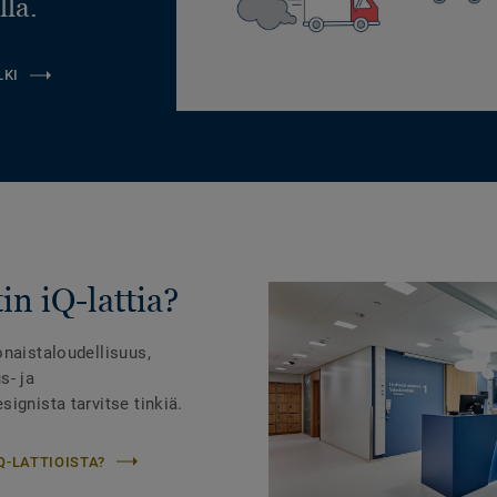
llä.
LKI
in iQ-lattia?
onaistaloudellisuus,
s- ja
ignista tarvitse tinkiä.
Q-LATTIOISTA?