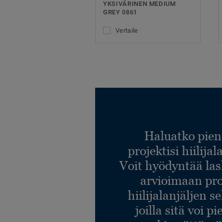
YKSIVÄRINEN MEDIUM
GREY 0861
Vertaile
Haluatko pien
projektisi hiilija
Voit hyödyntää l
arvioimaan pro
hiilijalanjäljen s
joilla sitä voi p