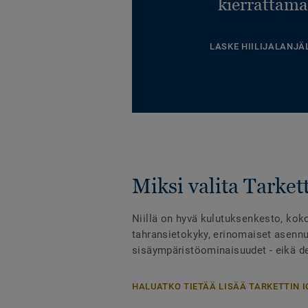
kierrättämä
LASKE HIILIJALANJÄ
Miksi valita Tarkett
Niillä on hyvä kulutuksenkesto, kok
tahransietokyky, erinomaiset asennu
sisäympäristöominaisuudet - eikä des
HALUATKO TIETÄÄ LISÄÄ TARKETTIN I