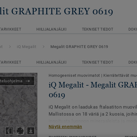
alit GRAPHITE GREY 0619
TARVIKKEET
HIILIJALANJÄLKI
TEKNISET TIEDOT
DOK
ot
iQ Megalit
Megalit GRAPHITE GREY 0619
TARVIKKEET
HIILIJALANJÄLKI
TEKNISET TIEDOT
DOK
Homogeeniset muovimatot
|
Kierrätettävät muo
teluohjelma
iQ Megalit - Megalit G
0619
iQ Megalit on laadukas ftalaatiton muovilat
Mallistossa on 18 väriä ja 2 kuosia, joi
innoitusta luonnon mineraaleista ja mode
Näytä enemmän
kuten kuparista ja messingistä.