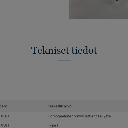
Tekniset tiedot
dardi
Tarkettin arvo
10581
Homogeeninen vinyylilattianpäällyste
10581
Type I