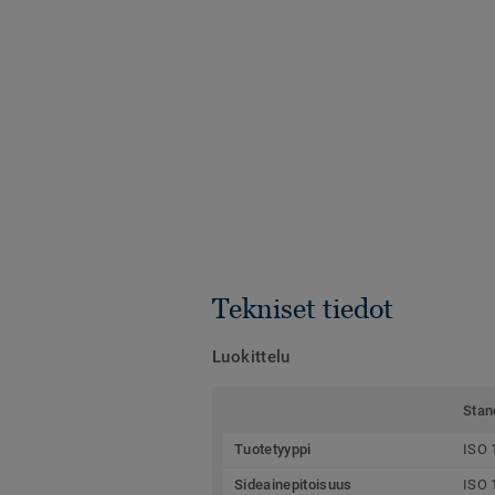
Tekniset tiedot
Luokittelu
Stan
Tuotetyyppi
ISO 
Sideainepitoisuus
ISO 