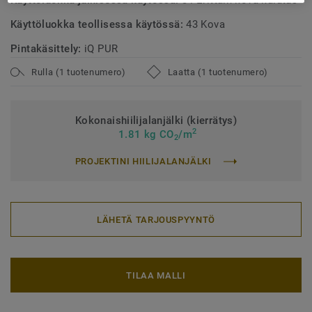
Käyttöluokka julkisessa käytössä:
34 Erittäin kova kulutus
Käyttöluokka teollisessa käytössä:
43 Kova
Pintakäsittely:
iQ PUR
Rulla (1 tuotenumero)
Laatta (1 tuotenumero)
Kokonaishiilijalanjälki (kierrätys)
2
1.81 kg CO
/m
2
PROJEKTINI HIILIJALANJÄLKI
LÄHETÄ TARJOUSPYYNTÖ
TILAA MALLI