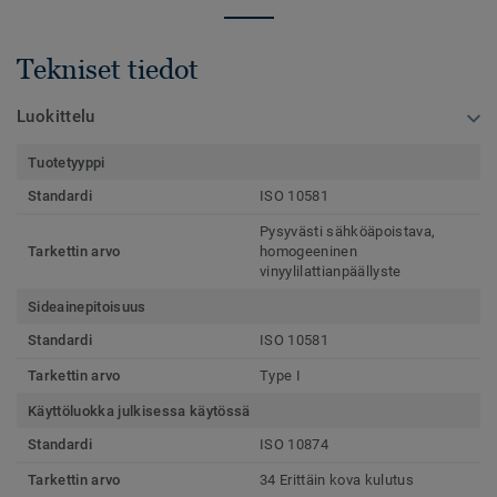
Tekniset tiedot
Luokittelu
Tuotetyyppi
Standardi
ISO 10581
Pysyvästi sähköäpoistava,
Tarkettin arvo
homogeeninen
vinyylilattianpäällyste
Sideainepitoisuus
Standardi
ISO 10581
Tarkettin arvo
Type I
Käyttöluokka julkisessa käytössä
Standardi
ISO 10874
Tarkettin arvo
34 Erittäin kova kulutus