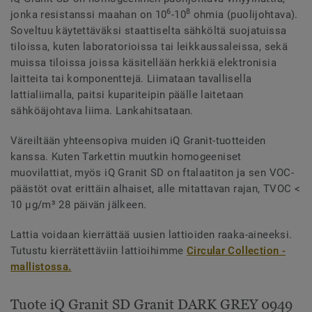
6
8
jonka resistanssi maahan on 10
-10
ohmia (puolijohtava).
Soveltuu käytettäväksi staattiselta sähköltä suojatuissa
tiloissa, kuten laboratorioissa tai leikkaussaleissa, sekä
muissa tiloissa joissa käsitellään herkkiä elektronisia
laitteita tai komponenttejä. Liimataan tavallisella
lattialiimalla, paitsi kupariteipin päälle laitetaan
sähköäjohtava liima. Lankahitsataan.
Väreiltään yhteensopiva muiden iQ Granit-tuotteiden
kanssa. Kuten Tarkettin muutkin homogeeniset
muovilattiat, myös iQ Granit SD on ftalaatiton ja sen VOC-
päästöt ovat erittäin alhaiset, alle mitattavan rajan, TVOC <
10 µg/m³ 28 päivän jälkeen.
Lattia voidaan kierrättää uusien lattioiden raaka-aineeksi.
Tutustu kierrätettäviin lattioihimme
Circular Collection -
mallistossa.
Tuote iQ Granit SD Granit DARK GREY 0949