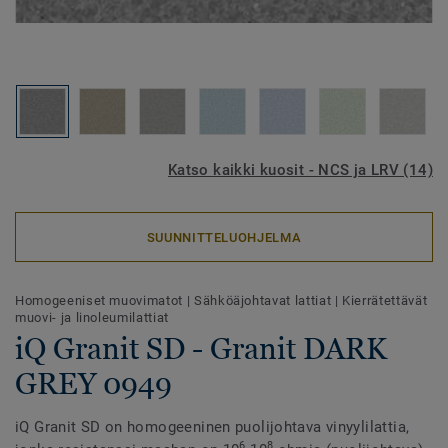
Katso kaikki kuosit - NCS ja LRV (14)
SUUNNITTELUOHJELMA
Homogeeniset muovimatot
|
Sähköäjohtavat lattiat
|
Kierrätettävät
muovi- ja linoleumilattiat
iQ Granit SD - Granit DARK
GREY 0949
iQ Granit SD on homogeeninen puolijohtava vinyylilattia,
6
8