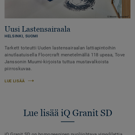
Uusi Lastensairaala
HELSINKI,
SUOMI
Tarkett toteutti Uuden lastensairaalan lattiapintoihin
ainutlaatuisella Floorcraft menetelmällä 118 upeaa, Tove
Janssonin Muumi-kirjoista tuttua mustavalkoista
piirroskuvaa.
LUE LISÄÄ
Lue lisää iQ Granit SD
iQ Granit SD on homogeeninen puolijohtava vinyylilattia,