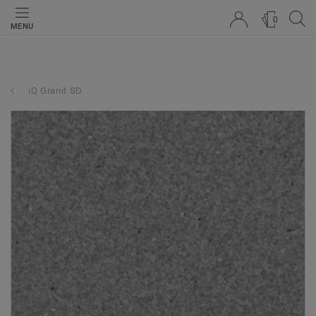
0
MENU
iQ Granit SD