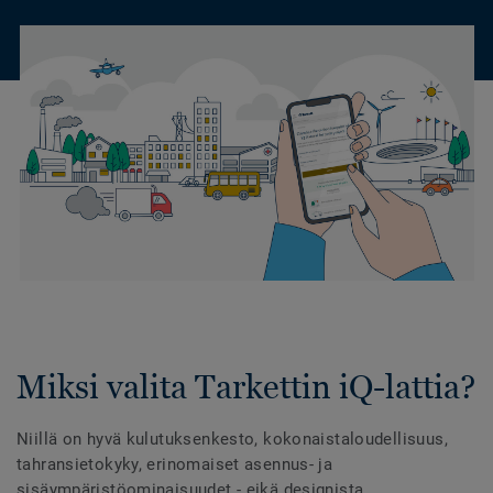
Miksi valita Tarkettin iQ-lattia?
Niillä on hyvä kulutuksenkesto, kokonaistaloudellisuus,
tahransietokyky, erinomaiset asennus- ja
sisäympäristöominaisuudet - eikä designista