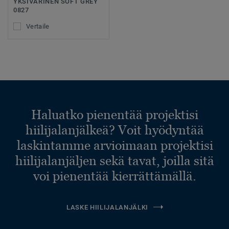
YKSIVÄRINEN SOFT GREY
0827
Vertaile
Haluatko pienentää projektisi
hiilijalanjälkeä? Voit hyödyntää
laskintamme arvioimaan projektisi
hiilijalanjäljen sekä tavat, joilla sitä
voi pienentää kierrättämällä.
LASKE HIILIJALANJÄLKI