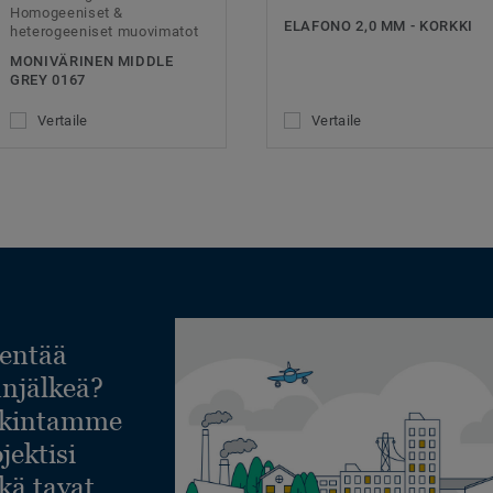
Homogeeniset &
ELAFONO 2,0 MM - KORKKI
heterogeeniset muovimatot
MONIVÄRINEN MIDDLE
GREY 0167
Vertaile
Vertaile
entää
lanjälkeä?
askintamme
jektisi
ekä tavat,