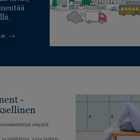
ienentää
llä.
LKI
nent -
ksellinen
 biomääritettyä vinyyliä
 iq-mallistoja, joita tarkett