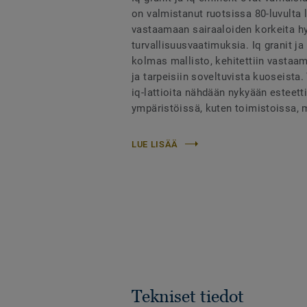
on valmistanut ruotsissa 80-luvulta lä
vastaamaan sairaaloiden korkeita hy
turvallisuusvaatimuksia. Iq granit ja
kolmas mallisto, kehitettiin vastaam
ja tarpeisiin soveltuvista kuoseista
iq-lattioita nähdään nykyään esteetti
ympäristöissä, kuten toimistoissa,
LUE LISÄÄ
Tekniset tiedot