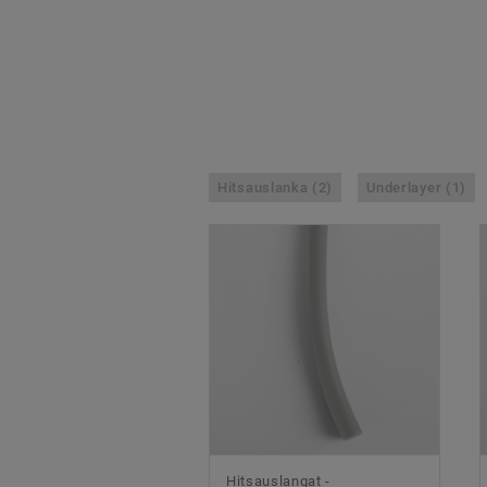
Hitsauslanka (2)
Underlayer (1)
Hitsauslangat -