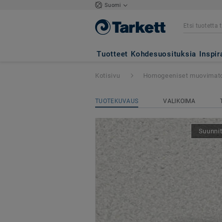
Suomi
iQ Granit
- Gran
Tuotteet
Kohdesuosituksia
Inspir
Kotisivu
Homogeeniset muovimat
TUOTEKUVAUS
VALIKOIMA
Suunnit