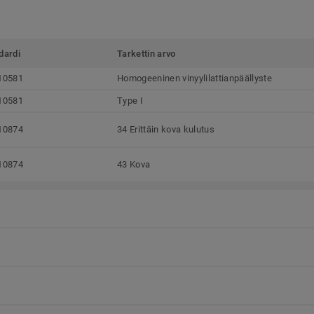
dardi
Tarkettin arvo
10581
Homogeeninen vinyylilattianpäällyste
10581
Type I
10874
34 Erittäin kova kulutus
10874
43 Kova