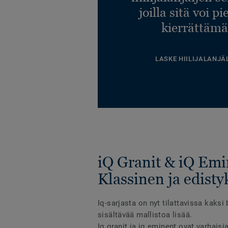
joilla sitä voi p
kierrättämä
LASKE HIILIJALANJÄ
iQ Granit & iQ Emi
Klassinen ja edisty
Iq-sarjasta on nyt tilattavissa kaksi
sisältävää mallistoa lisää.
Iq granit ja iq eminent ovat varhaisia