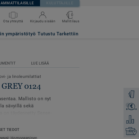
AMMATTILAISILLE
KULUTTAJILLE
0
Mallitilaus
Ota yhteyttä
Kirjaudu sisään
tin ympäristötyö
Tutustu Tarkettiin
UMENTIT
LUE LISÄÄ
vi- ja linoleumilattiat
E GREY 0124
Tilaa ma
asentaa. Mallisto on nyt
a sävyillä sekä
€
Lähetä 
tia on täydennetty Sense-
Lisää ve
iaystävällinen design.
SET TIEDOT
Etsi om
tellä
iQ Eminent-
yyppi:
Homogeeninen