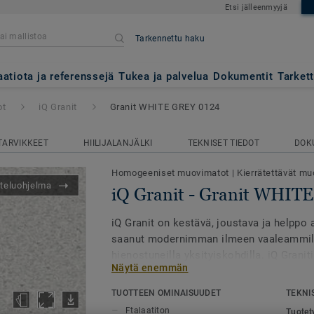
Etsi jälleenmyyjä
Tarkennettu haku
it WHITE GREY 0124
aatiota ja referenssejä
Tukea ja palvelua
Dokumentit
Tarket
ot
iQ Granit
Granit WHITE GREY 0124
TARVIKKEET
HIILIJALANJÄLKI
TEKNISET TIEDOT
DOK
Homogeeniset muovimatot
|
Kierrätettävät muo
teluohjelma
iQ Granit - Granit WHIT
iQ Granit on kestävä, joustava ja helppo 
saanut modernimman ilmeen vaaleammill
hienostuneilla yksityiskohdilla. iQ Grani
Näytä enemmän
kuoseilla, joilla on harmoninen ja dement
TUOTTEEN OMINAISUUDET
TEKNI
Mallistossa on 50 väriä ja niitä voi yhdis
Ftalaatiton
Tuotet