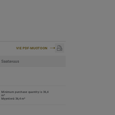
attojen 21145.
räisen tuotenumeron
en raaka-aineeksi. Tutustu
ection -mallistossa.
VIE PDF-MUOTOON
Saatavuus
Minimum purchase quantity is 36,4
m²
Myyntierä 36,4 m²