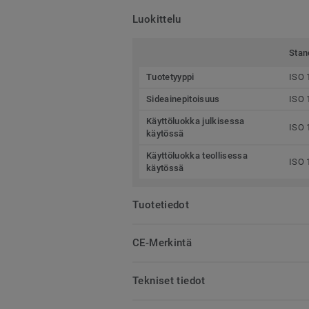
Luokittelu
Stan
Tuotetyyppi
ISO 
Sideainepitoisuus
ISO 
Käyttöluokka julkisessa
ISO 
käytössä
Käyttöluokka teollisessa
ISO 
käytössä
Tuotetiedot
CE-Merkintä
Tekniset tiedot