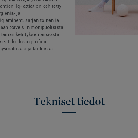
htien. Iq-lattiat on kehitetty
gienia- ja
 iq eminent, sarjan toinen ja
aan toiveisiin monipuolisista
. Tämän kehityksen ansiosta
sesti korkean profiilin
 myymälöissä ja kodeissa.
Tekniset tiedot