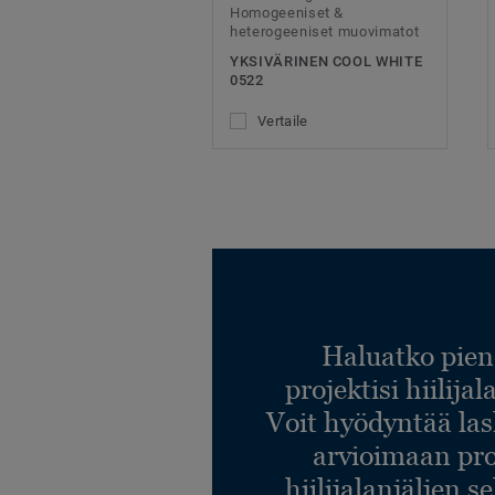
Homogeeniset &
heterogeeniset muovimatot
YKSIVÄRINEN COOL WHITE
0522
Vertaile
Haluatko pien
projektisi hiilija
Voit hyödyntää l
arvioimaan pro
hiilijalanjäljen s