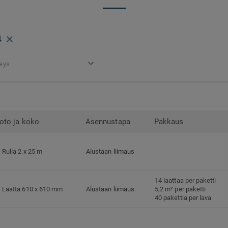
Rullatavaran tuotenumero on 21144 ja la
Tuotenumeroiden perään lisätään alkupe
kolminumeroinen värikoodi.
4
Lattia voidaan kierrättää uusien lattioid
kierrätettäviin lattioihimme
Circular Coll
eys
oto ja koko
Asennustapa
Pakkaus
Rulla 2 x 25 m
Alustaan liimaus
14 laattaa per paketti
Laatta 610 x 610 mm
Alustaan liimaus
5,2 m² per paketti
40 pakettia per lava