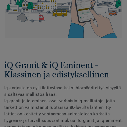
iQ Granit & iQ Eminent -
Klassinen ja edistyksellinen
Iq-sarjasta on nyt tilattavissa kaksi biomääritettyä vinyyliä
sisältävää mallistoa lisää.
Iq granit ja iq eminent ovat varhaisia iq-mallistoja, joita
tarkett on valmistanut ruotsissa 80-luvulta lähtien. Iq-
lattiat on kehitetty vastaamaan sairaaloiden korkeita
hygienia- ja turvallisuusvaatimuksia. Iq granit ja iq eminent,
sarjan toinen ja kolmas mallisto, kehitettiin vastaamaan