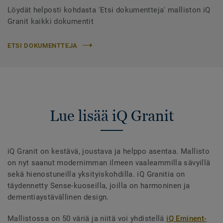
Löydät helposti kohdasta 'Etsi dokumentteja' malliston iQ
Granit kaikki dokumentit
ETSI DOKUMENTTEJA
Lue lisää iQ Granit
iQ Granit on kestävä, joustava ja helppo asentaa. Mallisto
on nyt saanut modernimman ilmeen vaaleammilla sävyillä
sekä hienostuneilla yksityiskohdilla. iQ Granitia on
täydennetty Sense-kuoseilla, joilla on harmoninen ja
dementiaystävällinen design.
Mallistossa on 50 väriä ja niitä voi yhdistellä
iQ Eminent-