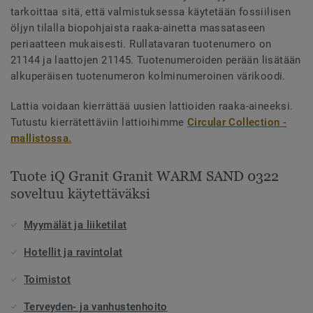
tarkoittaa sitä, että valmistuksessa käytetään fossiilisen
öljyn tilalla biopohjaista raaka-ainetta massataseen
periaatteen mukaisesti. Rullatavaran tuotenumero on
21144 ja laattojen 21145. Tuotenumeroiden perään lisätään
alkuperäisen tuotenumeron kolminumeroinen värikoodi.
Lattia voidaan kierrättää uusien lattioiden raaka-aineeksi.
Tutustu kierrätettäviin lattioihimme
Circular Collection -
mallistossa.
Tuote iQ Granit Granit WARM SAND 0322
soveltuu käytettäväksi
Myymälät ja liiketilat
Hotellit ja ravintolat
Toimistot
Terveyden- ja vanhustenhoito