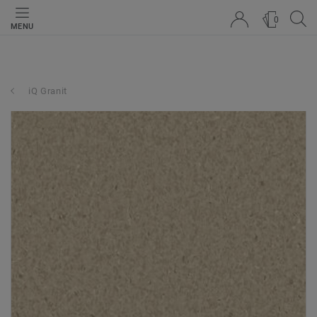
0
MENU
iQ Granit