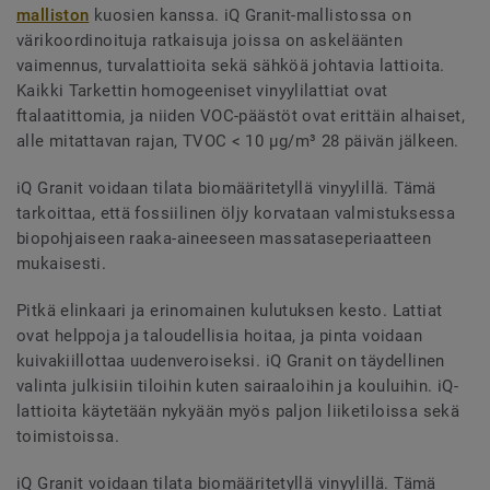
malliston
kuosien kanssa. iQ Granit-mallistossa on
värikoordinoituja ratkaisuja joissa on askeläänten
vaimennus, turvalattioita sekä sähköä johtavia lattioita.
Kaikki Tarkettin homogeeniset vinyylilattiat ovat
ftalaatittomia, ja niiden VOC-päästöt ovat erittäin alhaiset,
alle mitattavan rajan, TVOC < 10 µg/m³ 28 päivän jälkeen.
iQ Granit voidaan tilata biomääritetyllä vinyylillä. Tämä
tarkoittaa, että fossiilinen öljy korvataan valmistuksessa
biopohjaiseen raaka-aineeseen massataseperiaatteen
mukaisesti.
Pitkä elinkaari ja erinomainen kulutuksen kesto. Lattiat
ovat helppoja ja taloudellisia hoitaa, ja pinta voidaan
kuivakiillottaa uudenveroiseksi. iQ Granit on täydellinen
valinta julkisiin tiloihin kuten sairaaloihin ja kouluihin. iQ-
lattioita käytetään nykyään myös paljon liiketiloissa sekä
toimistoissa.
iQ Granit voidaan tilata biomääritetyllä vinyylillä. Tämä