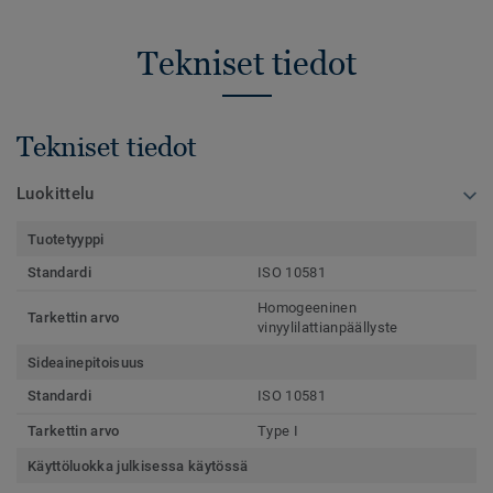
Tekniset tiedot
Tekniset tiedot
Luokittelu
Tuotetyyppi
Standardi
ISO 10581
Homogeeninen
Tarkettin arvo
vinyylilattianpäällyste
Sideainepitoisuus
Standardi
ISO 10581
Tarkettin arvo
Type I
Käyttöluokka julkisessa käytössä