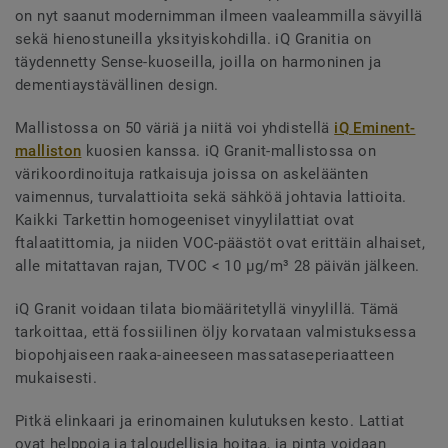
on nyt saanut modernimman ilmeen vaaleammilla sävyillä
sekä hienostuneilla yksityiskohdilla. iQ Granitia on
täydennetty Sense-kuoseilla, joilla on harmoninen ja
dementiaystävällinen design.
Mallistossa on 50 väriä ja niitä voi yhdistellä
iQ Eminent-
malliston
kuosien kanssa. iQ Granit-mallistossa on
värikoordinoituja ratkaisuja joissa on askeläänten
vaimennus, turvalattioita sekä sähköä johtavia lattioita.
Kaikki Tarkettin homogeeniset vinyylilattiat ovat
ftalaatittomia, ja niiden VOC-päästöt ovat erittäin alhaiset,
alle mitattavan rajan, TVOC < 10 µg/m³ 28 päivän jälkeen.
iQ Granit voidaan tilata biomääritetyllä vinyylillä. Tämä
tarkoittaa, että fossiilinen öljy korvataan valmistuksessa
biopohjaiseen raaka-aineeseen massataseperiaatteen
mukaisesti.
Pitkä elinkaari ja erinomainen kulutuksen kesto. Lattiat
ovat helppoja ja taloudellisia hoitaa, ja pinta voidaan