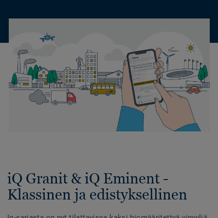
iQ Granit & iQ Eminent -
Klassinen ja edistyksellinen
Iq-sarjasta on nyt tilattavissa kaksi biomääritettyä vinyyliä