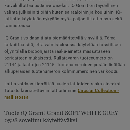
kuivakiillottaa uudenveroiseksi. iQ Granit on täydellinen
valinta julkisiin tiloihin kuten sairaaloihin ja kouluihin. iQ-
lattioita käytetään nykyään myös paljon liiketiloissa sekä
toimistoissa.
iQ Granit voidaan tilata biomääritetyllä vinyylillä. Tämä
tarkoittaa sitä, että valmistuksessa käytetään fossiilisen
öljyn tilalla biopohjaista raaka-ainetta massataseen
periaatteen mukaisesti. Rullatavaran tuotenumero on
21144 ja laattojen 21145. Tuotenumeroiden perään lisätään
alkuperäisen tuotenumeron kolminumeroinen värikoodi.
Lattia voidaan kierrättää uusien lattioiden raaka-aineeksi.
Tutustu kierrätettäviin lattioihimme
Circular Collection -
mallistossa.
Tuote iQ Granit Granit SOFT WHITE GREY
0528 soveltuu käytettäväksi