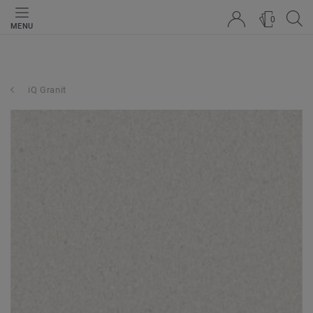
0
MENU
iQ Granit