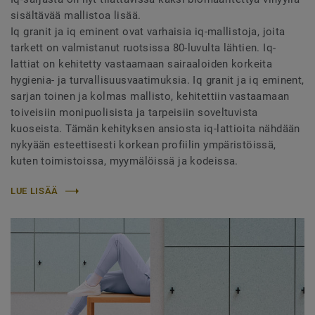
sisältävää mallistoa lisää.
Iq granit ja iq eminent ovat varhaisia iq-mallistoja, joita
tarkett on valmistanut ruotsissa 80-luvulta lähtien. Iq-
lattiat on kehitetty vastaamaan sairaaloiden korkeita
hygienia- ja turvallisuusvaatimuksia. Iq granit ja iq eminent,
sarjan toinen ja kolmas mallisto, kehitettiin vastaamaan
toiveisiin monipuolisista ja tarpeisiin soveltuvista
kuoseista. Tämän kehityksen ansiosta iq-lattioita nähdään
nykyään esteettisesti korkean profiilin ympäristöissä,
kuten toimistoissa, myymälöissä ja kodeissa.
LUE LISÄÄ