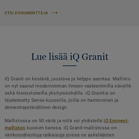
ETSI DOKUMENTTEJA
Lue lisää iQ Granit
iQ Granit on kestävä, joustava ja helppo asentaa. Mallisto
on nyt saanut modernimman ilmeen vaaleammilla sävyillä
sekä hienostuneilla yksityiskohdilla. iQ Granitia on
täydennetty Sense-kuoseilla, joilla on harmoninen ja
dementiaystävällinen design.
Mallistossa on 50 väriä ja niitä voi yhdistellä
iQ Eminent-
malliston
kuosien kanssa. iQ Granit-mallistossa on
värikoordinoituja ratkaisuja joissa on askeläänten