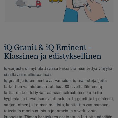
iQ Granit & iQ Eminent -
Klassinen ja edistyksellinen
Iq-sarjasta on nyt tilattavissa kaksi biomääritettyä vinyyliä
sisältävää mallistoa lisää.
Iq granit ja iq eminent ovat varhaisia iq-mallistoja, joita
tarkett on valmistanut ruotsissa 80-luvulta lähtien. Iq-
lattiat on kehitetty vastaamaan sairaaloiden korkeita
hygienia- ja turvallisuusvaatimuksia. Iq granit ja iq eminent,
sarjan toinen ja kolmas mallisto, kehitettiin vastaamaan
toiveisiin monipuolisista ja tarpeisiin soveltuvista
kuoseista. Tämän kehityksen ansiosta iq-lattioita nähdään