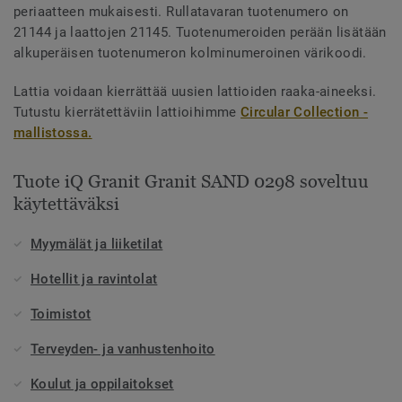
periaatteen mukaisesti. Rullatavaran tuotenumero on
21144 ja laattojen 21145. Tuotenumeroiden perään lisätään
alkuperäisen tuotenumeron kolminumeroinen värikoodi.
Lattia voidaan kierrättää uusien lattioiden raaka-aineeksi.
Tutustu kierrätettäviin lattioihimme
Circular Collection -
mallistossa.
Tuote iQ Granit Granit SAND 0298 soveltuu
käytettäväksi
Myymälät ja liiketilat
Hotellit ja ravintolat
Toimistot
Terveyden- ja vanhustenhoito
Koulut ja oppilaitokset