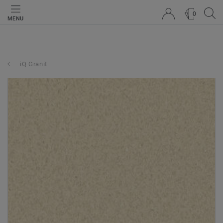
0
MENU
iQ Granit