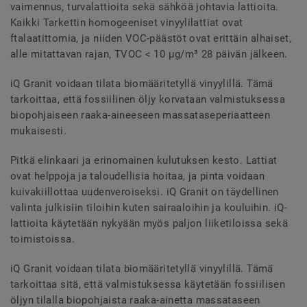
vaimennus, turvalattioita sekä sähköä johtavia lattioita.
Kaikki Tarkettin homogeeniset vinyylilattiat ovat
ftalaatittomia, ja niiden VOC-päästöt ovat erittäin alhaiset,
alle mitattavan rajan, TVOC < 10 µg/m³ 28 päivän jälkeen.
iQ Granit voidaan tilata biomääritetyllä vinyylillä. Tämä
tarkoittaa, että fossiilinen öljy korvataan valmistuksessa
biopohjaiseen raaka-aineeseen massataseperiaatteen
mukaisesti.
Pitkä elinkaari ja erinomainen kulutuksen kesto. Lattiat
ovat helppoja ja taloudellisia hoitaa, ja pinta voidaan
kuivakiillottaa uudenveroiseksi. iQ Granit on täydellinen
valinta julkisiin tiloihin kuten sairaaloihin ja kouluihin. iQ-
lattioita käytetään nykyään myös paljon liiketiloissa sekä
toimistoissa.
iQ Granit voidaan tilata biomääritetyllä vinyylillä. Tämä
tarkoittaa sitä, että valmistuksessa käytetään fossiilisen
öljyn tilalla biopohjaista raaka-ainetta massataseen