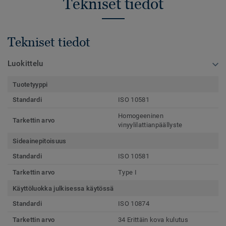
Tekniset tiedot
Tekniset tiedot
Luokittelu
Tuotetyyppi
Standardi
ISO 10581
Homogeeninen
Tarkettin arvo
vinyylilattianpäällyste
Sideainepitoisuus
Standardi
ISO 10581
Tarkettin arvo
Type I
Käyttöluokka julkisessa käytössä
Standardi
ISO 10874
Tarkettin arvo
34 Erittäin kova kulutus