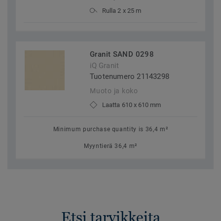
Rulla 2 x 25 m
Granit SAND 0298
iQ Granit
Tuotenumero 21143298
Muoto ja koko
Laatta 610 x 610 mm
Minimum purchase quantity is 36,4 m²
Myyntierä 36,4 m²
Etsi tarvikkeita