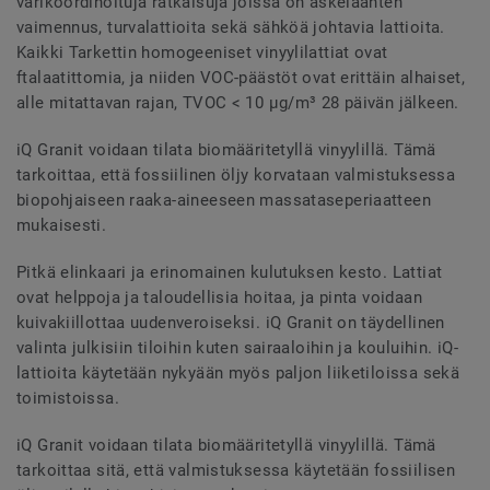
värikoordinoituja ratkaisuja joissa on askeläänten
vaimennus, turvalattioita sekä sähköä johtavia lattioita.
Kaikki Tarkettin homogeeniset vinyylilattiat ovat
ftalaatittomia, ja niiden VOC-päästöt ovat erittäin alhaiset,
alle mitattavan rajan, TVOC < 10 µg/m³ 28 päivän jälkeen.
iQ Granit voidaan tilata biomääritetyllä vinyylillä. Tämä
tarkoittaa, että fossiilinen öljy korvataan valmistuksessa
biopohjaiseen raaka-aineeseen massataseperiaatteen
mukaisesti.
Pitkä elinkaari ja erinomainen kulutuksen kesto. Lattiat
ovat helppoja ja taloudellisia hoitaa, ja pinta voidaan
kuivakiillottaa uudenveroiseksi. iQ Granit on täydellinen
valinta julkisiin tiloihin kuten sairaaloihin ja kouluihin. iQ-
lattioita käytetään nykyään myös paljon liiketiloissa sekä
toimistoissa.
iQ Granit voidaan tilata biomääritetyllä vinyylillä. Tämä
tarkoittaa sitä, että valmistuksessa käytetään fossiilisen