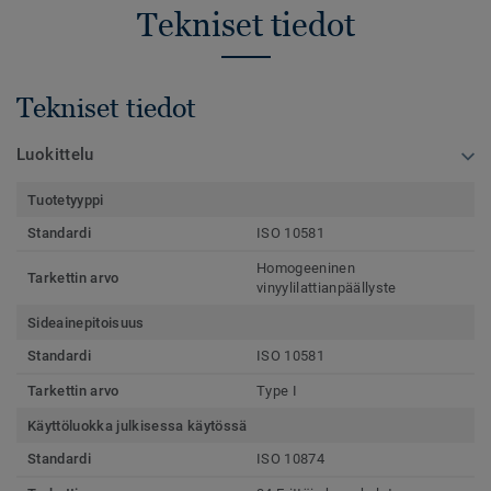
Tekniset tiedot
Tekniset tiedot
Luokittelu
Tuotetyyppi
Standardi
ISO 10581
Homogeeninen
Tarkettin arvo
vinyylilattianpäällyste
Sideainepitoisuus
Standardi
ISO 10581
Tarkettin arvo
Type I
Käyttöluokka julkisessa käytössä
Standardi
ISO 10874