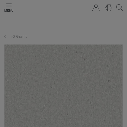
0
MENU
iQ Granit