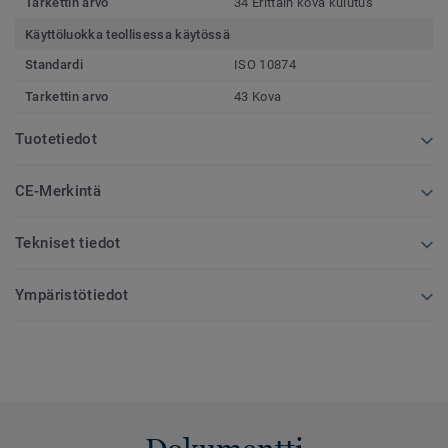
Tarkettin arvo
34 Erittäin kova kulutus
Käyttöluokka teollisessa käytössä
Standardi
ISO 10874
Tarkettin arvo
43 Kova
Tuotetiedot
CE-Merkintä
Tekniset tiedot
Ympäristötiedot