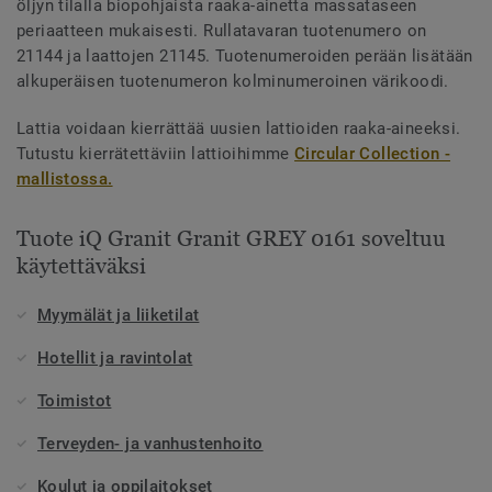
öljyn tilalla biopohjaista raaka-ainetta massataseen
periaatteen mukaisesti. Rullatavaran tuotenumero on
21144 ja laattojen 21145. Tuotenumeroiden perään lisätään
alkuperäisen tuotenumeron kolminumeroinen värikoodi.
Lattia voidaan kierrättää uusien lattioiden raaka-aineeksi.
Tutustu kierrätettäviin lattioihimme
Circular Collection -
mallistossa.
Tuote iQ Granit Granit GREY 0161 soveltuu
käytettäväksi
Myymälät ja liiketilat
Hotellit ja ravintolat
Toimistot
Terveyden- ja vanhustenhoito
Koulut ja oppilaitokset