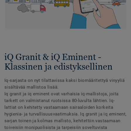
iQ Granit & iQ Eminent -
Klassinen ja edistyksellinen
Iq-sarjasta on nyt tilattavissa kaksi biomääritettyä vinyyliä
sisältävää mallistoa lisää.
Iq granit ja iq eminent ovat varhaisia iq-mallistoja, joita
tarkett on valmistanut ruotsissa 80-luvulta lähtien. Iq-
lattiat on kehitetty vastaamaan sairaaloiden korkeita
hygienia- ja turvallisuusvaatimuksia. Iq granit ja iq eminent,
sarjan toinen ja kolmas mallisto, kehitettiin vastaamaan
toiveisiin monipuolisista ja tarpeisiin soveltuvista