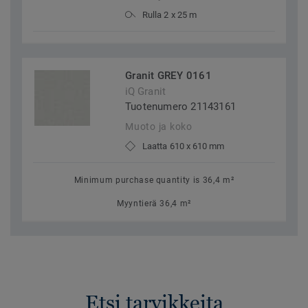
Rulla 2 x 25 m
Granit GREY 0161
iQ Granit
Tuotenumero 21143161
Muoto ja koko
Laatta 610 x 610 mm
Minimum purchase quantity is 36,4 m²
Myyntierä 36,4 m²
Etsi tarvikkeita