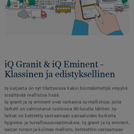
iQ Granit & iQ Eminent -
Klassinen ja edistyksellinen
Iq-sarjasta on nyt tilattavissa kaksi biomääritettyä vinyyliä
sisältävää mallistoa lisää.
Iq granit ja iq eminent ovat varhaisia iq-mallistoja, joita
tarkett on valmistanut ruotsissa 80-luvulta lähtien. Iq-
lattiat on kehitetty vastaamaan sairaaloiden korkeita
hygienia- ja turvallisuusvaatimuksia. Iq granit ja iq eminent,
sarjan toinen ja kolmas mallisto, kehitettiin vastaamaan