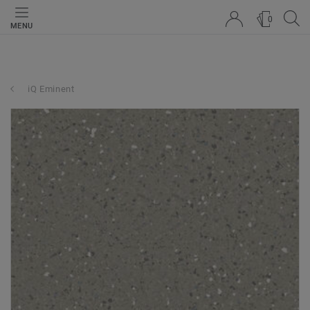
0
MENU
iQ Eminent