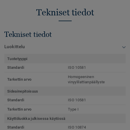
Tekniset tiedot
Tekniset tiedot
Luokittelu
Tuotetyyppi
Standardi
ISO 10581
Homogeeninen
Tarkettin arvo
vinyylilattianpäällyste
Sideainepitoisuus
Standardi
ISO 10581
Tarkettin arvo
Type I
Käyttöluokka julkisessa käytössä
Standardi
ISO 10874