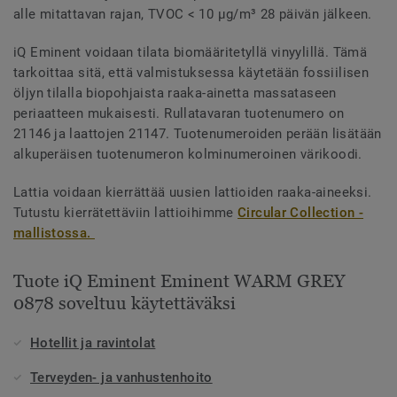
alle mitattavan rajan, TVOC < 10 µg/m³ 28 päivän jälkeen.
iQ Eminent voidaan tilata biomääritetyllä vinyylillä. Tämä
tarkoittaa sitä, että valmistuksessa käytetään fossiilisen
öljyn tilalla biopohjaista raaka-ainetta massataseen
periaatteen mukaisesti. Rullatavaran tuotenumero on
21146 ja laattojen 21147. Tuotenumeroiden perään lisätään
alkuperäisen tuotenumeron kolminumeroinen värikoodi.
Lattia voidaan kierrättää uusien lattioiden raaka-aineeksi.
Tutustu kierrätettäviin lattioihimme
Circular Collection -
mallistossa.
Tuote iQ Eminent Eminent WARM GREY
0878 soveltuu käytettäväksi
Hotellit ja ravintolat
Terveyden- ja vanhustenhoito