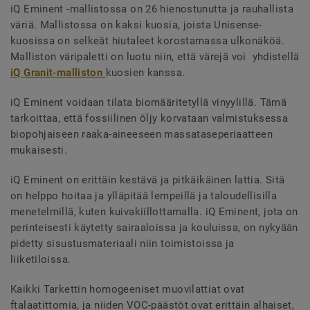
iQ Eminent -mallistossa on 26 hienostunutta ja rauhallista
väriä. Mallistossa on kaksi kuosia, joista Unisense-
kuosissa on selkeät hiutaleet korostamassa ulkonäköä.
Malliston väripaletti on luotu niin, että värejä voi yhdistellä
iQ Granit-malliston
kuosien kanssa.
iQ Eminent voidaan tilata biomääritetyllä vinyylillä. Tämä
tarkoittaa, että fossiilinen öljy korvataan valmistuksessa
biopohjaiseen raaka-aineeseen massataseperiaatteen
mukaisesti.
iQ Eminent on erittäin kestävä ja pitkäikäinen lattia. Sitä
on helppo hoitaa ja ylläpitää lempeillä ja taloudellisilla
menetelmillä, kuten kuivakiillottamalla. iQ Eminent, jota on
perinteisesti käytetty sairaaloissa ja kouluissa, on nykyään
pidetty sisustusmateriaali niin toimistoissa ja
liiketiloissa.
Kaikki Tarkettin homogeeniset muovilattiat ovat
ftalaatittomia, ja niiden VOC-päästöt ovat erittäin alhaiset,