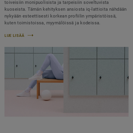
toiveisiin monipuolisista ja tarpeisiin soveltuvista
kuoseista. Tämän kehityksen ansiosta iq-lattioita nähdään
nykyään esteettisesti korkean profiilin ympäristöissä,
kuten toimistoissa, myymälöissä ja kodeissa.
LUE LISÄÄ