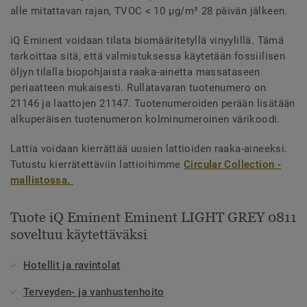
alle mitattavan rajan, TVOC < 10 µg/m³ 28 päivän jälkeen.
iQ Eminent voidaan tilata biomääritetyllä vinyylillä. Tämä
tarkoittaa sitä, että valmistuksessa käytetään fossiilisen
öljyn tilalla biopohjaista raaka-ainetta massataseen
periaatteen mukaisesti. Rullatavaran tuotenumero on
21146 ja laattojen 21147. Tuotenumeroiden perään lisätään
alkuperäisen tuotenumeron kolminumeroinen värikoodi.
Lattia voidaan kierrättää uusien lattioiden raaka-aineeksi.
Tutustu kierrätettäviin lattioihimme
Circular Collection -
mallistossa.
Tuote iQ Eminent Eminent LIGHT GREY 0811
soveltuu käytettäväksi
Hotellit ja ravintolat
Terveyden- ja vanhustenhoito