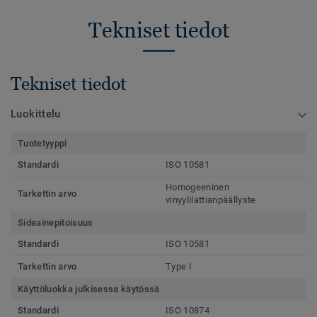
Tekniset tiedot
Tekniset tiedot
Luokittelu
Tuotetyyppi
Standardi
ISO 10581
Homogeeninen
Tarkettin arvo
vinyylilattianpäällyste
Sideainepitoisuus
Standardi
ISO 10581
Tarkettin arvo
Type I
Käyttöluokka julkisessa käytössä
Standardi
ISO 10874