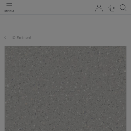
0
MENU
iQ Eminent