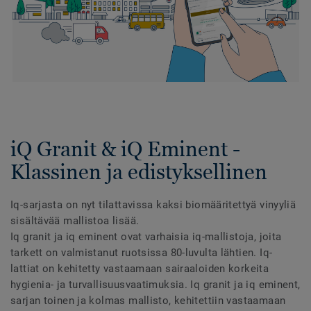
iQ Granit & iQ Eminent -
Klassinen ja edistyksellinen
Iq-sarjasta on nyt tilattavissa kaksi biomääritettyä vinyyliä
sisältävää mallistoa lisää.
Iq granit ja iq eminent ovat varhaisia iq-mallistoja, joita
tarkett on valmistanut ruotsissa 80-luvulta lähtien. Iq-
lattiat on kehitetty vastaamaan sairaaloiden korkeita
hygienia- ja turvallisuusvaatimuksia. Iq granit ja iq eminent,
sarjan toinen ja kolmas mallisto, kehitettiin vastaamaan