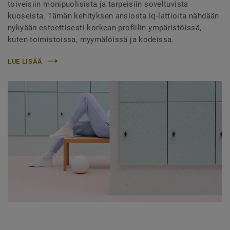
toiveisiin monipuolisista ja tarpeisiin soveltuvista
kuoseista. Tämän kehityksen ansiosta iq-lattioita nähdään
nykyään esteettisesti korkean profiilin ympäristöissä,
kuten toimistoissa, myymälöissä ja kodeissa.
LUE LISÄÄ