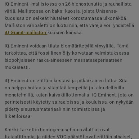
iQ Eminent -mallistossa on 26 hienostunutta ja rauhallista
väriä. Mallistossa on kaksi kuosia, joista Unisense-
kuosissa on selkeät hiutaleet korostamassa ulkonäköä.
Malliston väripaletti on luotu niin, että värejä voi yhdistellä
iQ Granit-malliston
kuosien kanssa.
iQ Eminent voidaan tilata biomääritetyllä vinyylillä. Tämä
tarkoittaa, että fossiilinen öljy korvataan valmistuksessa
biopohjaiseen raaka-aineeseen massataseperiaatteen
mukaisesti.
iQ Eminent on erittäin kestävä ja pitkäikäinen lattia. Sitä
on helppo hoitaa ja ylläpitää lempeillä ja taloudellisilla
menetelmillä, kuten kuivakiillottamalla. iQ Eminent, jota on
perinteisesti käytetty sairaaloissa ja kouluissa, on nykyään
pidetty sisustusmateriaali niin toimistoissa ja
liiketiloissa.
Kaikki Tarkettin homogeeniset muovilattiat ovat
ftalaatittomia, ja niiden VOC-päästöt ovat erittäin alhaiset,