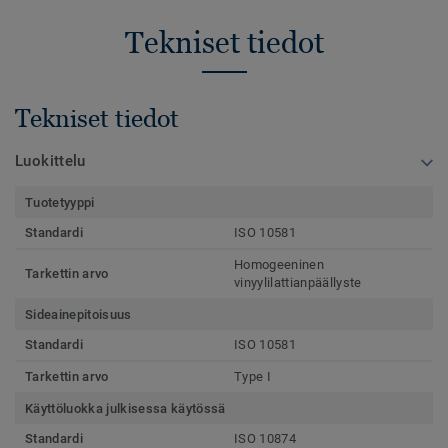
Tekniset tiedot
Tekniset tiedot
Luokittelu
Tuotetyyppi
Standardi
ISO 10581
Homogeeninen
Tarkettin arvo
vinyylilattianpäällyste
Sideainepitoisuus
Standardi
ISO 10581
Tarkettin arvo
Type I
Käyttöluokka julkisessa käytössä
Standardi
ISO 10874