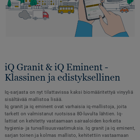
iQ Granit & iQ Eminent -
Klassinen ja edistyksellinen
Iq-sarjasta on nyt tilattavissa kaksi biomääritettyä vinyyliä
sisältävää mallistoa lisää.
Iq granit ja iq eminent ovat varhaisia iq-mallistoja, joita
tarkett on valmistanut ruotsissa 80-luvulta lähtien. Iq-
lattiat on kehitetty vastaamaan sairaaloiden korkeita
hygienia- ja turvallisuusvaatimuksia. Iq granit ja iq eminent,
sarjan toinen ja kolmas mallisto, kehitettiin vastaamaan