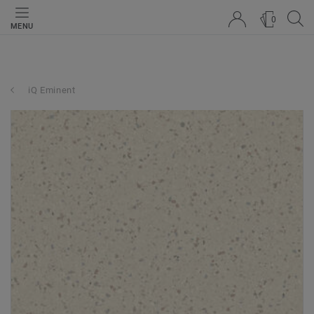
0
MENU
iQ Eminent