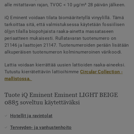
alle mitattavan rajan, TVOC < 10 µg/m³ 28 päivän jälkeen.
iQ Eminent voidaan tilata biomääritetyllä vinyylillä. Tämä
tarkoittaa sitä, että valmistuksessa käytetään fossiilisen
öljyn tilalla biopohjaista raaka-ainetta massataseen
periaatteen mukaisesti. Rullatavaran tuotenumero on
21146 ja laattojen 21147. Tuotenumeroiden perään lisätään
alkuperäisen tuotenumeron kolminumeroinen värikoodi.
Lattia voidaan kierrättää uusien lattioiden raaka-aineeksi.
Tutustu kierrätettäviin lattioihimme
Circular Collection -
mallistossa.
Tuote iQ Eminent Eminent LIGHT BEIGE
0885 soveltuu käytettäväksi
Hotellit ja ravintolat
Terveyden- ja vanhustenhoito