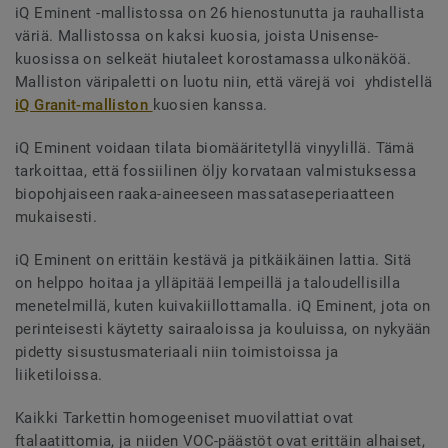
iQ Eminent -mallistossa on 26 hienostunutta ja rauhallista
väriä. Mallistossa on kaksi kuosia, joista Unisense-
kuosissa on selkeät hiutaleet korostamassa ulkonäköä.
Malliston väripaletti on luotu niin, että värejä voi yhdistellä
iQ Granit-malliston
kuosien kanssa.
iQ Eminent voidaan tilata biomääritetyllä vinyylillä. Tämä
tarkoittaa, että fossiilinen öljy korvataan valmistuksessa
biopohjaiseen raaka-aineeseen massataseperiaatteen
mukaisesti.
iQ Eminent on erittäin kestävä ja pitkäikäinen lattia. Sitä
on helppo hoitaa ja ylläpitää lempeillä ja taloudellisilla
menetelmillä, kuten kuivakiillottamalla. iQ Eminent, jota on
perinteisesti käytetty sairaaloissa ja kouluissa, on nykyään
pidetty sisustusmateriaali niin toimistoissa ja
liiketiloissa.
Kaikki Tarkettin homogeeniset muovilattiat ovat
ftalaatittomia, ja niiden VOC-päästöt ovat erittäin alhaiset,