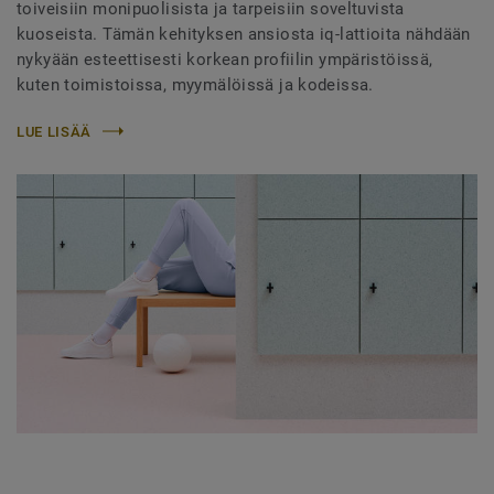
toiveisiin monipuolisista ja tarpeisiin soveltuvista
kuoseista. Tämän kehityksen ansiosta iq-lattioita nähdään
nykyään esteettisesti korkean profiilin ympäristöissä,
kuten toimistoissa, myymälöissä ja kodeissa.
LUE LISÄÄ