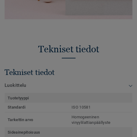
Tekniset tiedot
Tekniset tiedot
Luokittelu
Tuotetyyppi
Standardi
ISO 10581
Homogeeninen
Tarkettin arvo
vinyylilattianpäällyste
Sideainepitoisuus