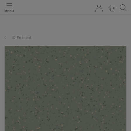
0
MENU
iQ Eminent