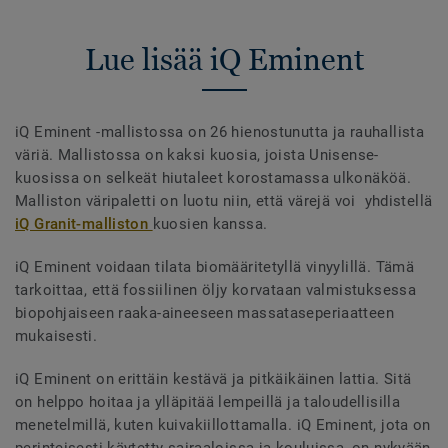
Lue lisää iQ Eminent
iQ Eminent -mallistossa on 26 hienostunutta ja rauhallista
väriä. Mallistossa on kaksi kuosia, joista Unisense-
kuosissa on selkeät hiutaleet korostamassa ulkonäköä.
Malliston väripaletti on luotu niin, että värejä voi yhdistellä
iQ Granit-malliston
kuosien kanssa.
iQ Eminent voidaan tilata biomääritetyllä vinyylillä. Tämä
tarkoittaa, että fossiilinen öljy korvataan valmistuksessa
biopohjaiseen raaka-aineeseen massataseperiaatteen
mukaisesti.
iQ Eminent on erittäin kestävä ja pitkäikäinen lattia. Sitä
on helppo hoitaa ja ylläpitää lempeillä ja taloudellisilla
menetelmillä, kuten kuivakiillottamalla. iQ Eminent, jota on
perinteisesti käytetty sairaaloissa ja kouluissa, on nykyään