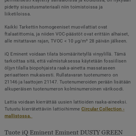
pidetty sisustusmateriaali niin toimistoissa ja
liiketiloissa.
Kaikki Tarkettin homogeeniset muovilattiat ovat
ftalaatittomia, ja niiden VOC-päästöt ovat erittäin alhaiset,
alle mitattavan rajan, TVOC < 10 µg/m³ 28 päivän jälkeen.
iQ Eminent voidaan tilata biomääritetyllä vinyylillä. Tämä
tarkoittaa sitä, että valmistuksessa käytetään fossiilisen
öljyn tilalla biopohjaista raaka-ainetta massataseen
periaatteen mukaisesti. Rullatavaran tuotenumero on
21146 ja laattojen 21147. Tuotenumeroiden perään lisätään
alkuperäisen tuotenumeron kolminumeroinen värikoodi.
Lattia voidaan kierrättää uusien lattioiden raaka-aineeksi.
Tutustu kierrätettäviin lattioihimme
Circular Collection -
mallistossa.
Tuote iQ Eminent Eminent DUSTY GREEN