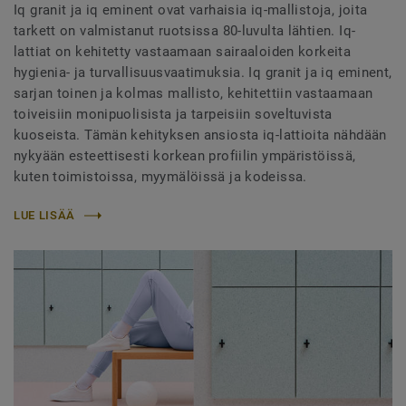
Iq granit ja iq eminent ovat varhaisia iq-mallistoja, joita
tarkett on valmistanut ruotsissa 80-luvulta lähtien. Iq-
lattiat on kehitetty vastaamaan sairaaloiden korkeita
hygienia- ja turvallisuusvaatimuksia. Iq granit ja iq eminent,
sarjan toinen ja kolmas mallisto, kehitettiin vastaamaan
toiveisiin monipuolisista ja tarpeisiin soveltuvista
kuoseista. Tämän kehityksen ansiosta iq-lattioita nähdään
nykyään esteettisesti korkean profiilin ympäristöissä,
kuten toimistoissa, myymälöissä ja kodeissa.
LUE LISÄÄ