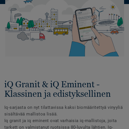
iQ Granit & iQ Eminent -
Klassinen ja edistyksellinen
Iq-sarjasta on nyt tilattavissa kaksi biomääritettyä vinyyliä
sisältävää mallistoa lisää.
Iq granit ja iq eminent ovat varhaisia iq-mallistoja, joita
tarkett on valmistanut ruotsissa 80-luvulta lähtien. Iq-