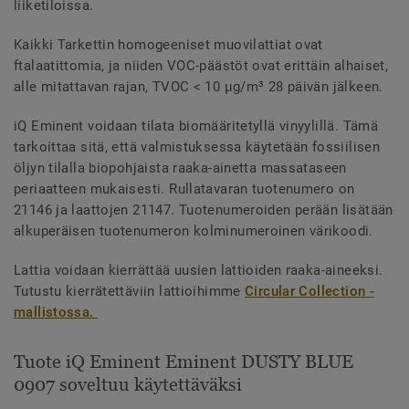
liiketiloissa.
Kaikki Tarkettin homogeeniset muovilattiat ovat
ftalaatittomia, ja niiden VOC-päästöt ovat erittäin alhaiset,
alle mitattavan rajan, TVOC < 10 µg/m³ 28 päivän jälkeen.
iQ Eminent voidaan tilata biomääritetyllä vinyylillä. Tämä
tarkoittaa sitä, että valmistuksessa käytetään fossiilisen
öljyn tilalla biopohjaista raaka-ainetta massataseen
periaatteen mukaisesti. Rullatavaran tuotenumero on
21146 ja laattojen 21147. Tuotenumeroiden perään lisätään
alkuperäisen tuotenumeron kolminumeroinen värikoodi.
Lattia voidaan kierrättää uusien lattioiden raaka-aineeksi.
Tutustu kierrätettäviin lattioihimme
Circular Collection -
mallistossa.
Tuote iQ Eminent Eminent DUSTY BLUE
0907 soveltuu käytettäväksi