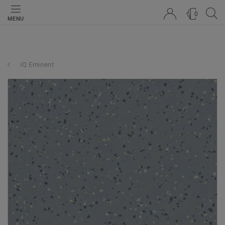
0
MENU
iQ Eminent