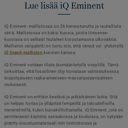
Lue lisää iQ Eminent
iQ Eminent -mallistossa on 26 hienostunutta ja rauhallista
väriä. Mallistossa on kaksi kuosia, joista Unisense-
kuosissa on selkeät hiutaleet korostamassa ulkonäköä.
Malliston väripaletti on luotu niin, että värejä voi yhdistellä
iQ Granit-malliston
kuosien kanssa.
iQ Eminent voidaan tilata biomääritetyllä vinyylillä. Tämä
tarkoittaa, että fossiilinen öljy korvataan valmistuksessa
biopohjaiseen raaka-aineeseen massataseperiaatteen
mukaisesti.
iQ Eminent on erittäin kestävä ja pitkäikäinen lattia. Sitä
on helppo hoitaa ja ylläpitää lempeillä ja taloudellisilla
menetelmillä, kuten kuivakiillottamalla. iQ Eminent, jota on
perinteisesti käytetty sairaaloissa ja kouluissa, on nykyään
pidetty sisustusmateriaali niin toimistoissa ja