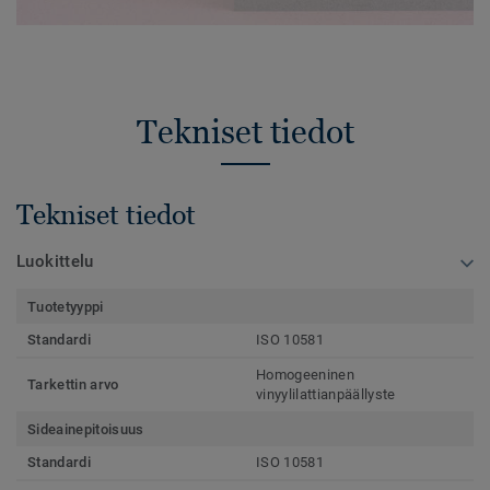
Tekniset tiedot
Tekniset tiedot
Luokittelu
Tuotetyyppi
Standardi
ISO 10581
Homogeeninen
Tarkettin arvo
vinyylilattianpäällyste
Sideainepitoisuus
Standardi
ISO 10581