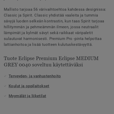
Mallisto tarjoaa 56 värivaihtoehtoa kahdessa designissa:
Classic ja Spirit. Classic yhdistää vaaleita ja tummia
sävyjä luoden selkeän kontrastin, kun taas Spirit tarjoaa
hillitymmän ja pehmeämmän ilmeen, jossa neutraalit
lämpimät ja kylmät sävyt sekä raikkaat väripaletit
sulautuvat harmonisesti. Premium Pro -pinta helpottaa
lattianhoitoa ja lisää tuotteen kulutuskestävyyttä.
Tuote Eclipse Premium Eclipse MEDIUM
GREY 0040 soveltuu käytettäväksi
Terveyden- ja vanhustenhoito
Koulut ja oppilaitokset
Myymälät ja liiketilat