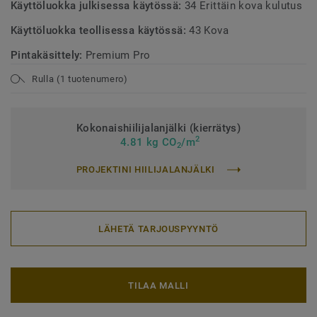
Käyttöluokka julkisessa käytössä:
34 Erittäin kova kulutus
Käyttöluokka teollisessa käytössä:
43 Kova
Pintakäsittely:
Premium Pro
Rulla (1 tuotenumero)
Kokonaishiilijalanjälki (kierrätys)
2
4.81 kg CO
/m
2
PROJEKTINI HIILIJALANJÄLKI
LÄHETÄ TARJOUSPYYNTÖ
TILAA MALLI