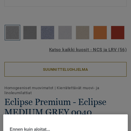
Katso kaikki kuosit - NCS ja LRV (56)
SUUNNITTELUOHJELMA
Homogeeniset muovimatot
|
Kierrätettävät muovi- ja
linoleumilattiat
Eclipse Premium - Eclipse
MEDIUM GREY 0040
Eclipse Premium -homogeeninen vinyylilattia yhdistää
Ennen kuin aloitat...