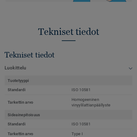
Tekniset tiedot
Tekniset tiedot
Luokittelu
Tuotetyyppi
Standardi
ISO 10581
Homogeeninen
Tarkettin arvo
vinyylilattianpäällyste
Sideainepitoisuus
Standardi
ISO 10581
Tarkettin arvo
Type I