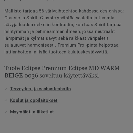
Mallisto tarjoaa 56 värivaihtoehtoa kahdessa designissa:
Classic ja Spirit. Classic yhdistää vaaleita ja tummia
sävyjä luoden selkeän kontrastin, kun taas Spirit tarjoaa
hillitymmän ja pehmeämmän ilmeen, jossa neutraalit
lämpimät ja kylmät sävyt sekä raikkaat väripaletit
sulautuvat harmonisesti. Premium Pro -pinta helpottaa
lattianhoitoa ja lisää tuotteen kulutuskestävyyttä.
Tuote Eclipse Premium Eclipse MD WARM
BEIGE 0036 soveltuu käytettäväksi
Terveyden- ja vanhustenhoito
Koulut ja oppilaitokset
Myymälät ja liiketilat