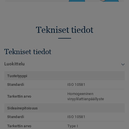
Tekniset tiedot
Tekniset tiedot
Luokittelu
Tuotetyyppi
Standardi
ISO 10581
Homogeeninen
Tarkettin arvo
vinyylilattianpäällyste
Sideainepitoisuus
Standardi
ISO 10581
Tarkettin arvo
Type I