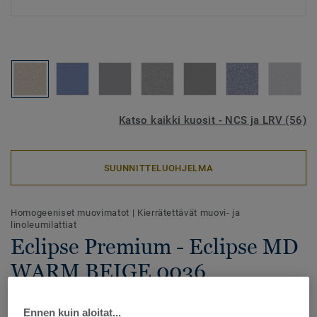
Katso kaikki kuosit - NCS ja LRV (56)
SUUNNITTELUOHJELMA
Homogeeniset muovimatot
|
Kierrätettävät muovi- ja
linoleumilattiat
Eclipse Premium - Eclipse MD
WARM BEIGE 0036
Eclipse Premium -homogeeninen vinyylilattia yhdistää
Ennen kuin aloitat...