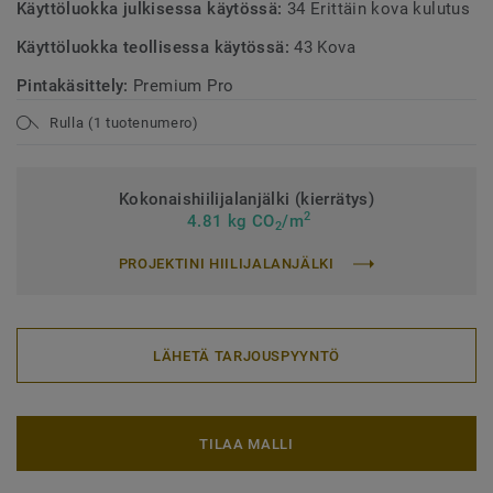
Käyttöluokka julkisessa käytössä:
34 Erittäin kova kulutus
Käyttöluokka teollisessa käytössä:
43 Kova
Pintakäsittely:
Premium Pro
Rulla (1 tuotenumero)
Kokonaishiilijalanjälki (kierrätys)
2
4.81 kg CO
/m
2
PROJEKTINI HIILIJALANJÄLKI
LÄHETÄ TARJOUSPYYNTÖ
TILAA MALLI