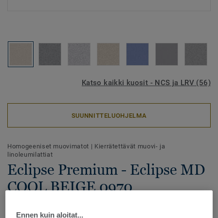
Katso kaikki kuosit - NCS ja LRV (56)
SUUNNITTELUOHJELMA
Homogeeniset muovimatot
|
Kierrätettävät muovi- ja
linoleumilattiat
Eclipse Premium - Eclipse MD
COOL BEIGE 0970
Eclipse Premium -homogeeninen vinyylilattia yhdistää
Ennen kuin aloitat...