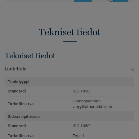
Tekniset tiedot
Tekniset tiedot
Luokittelu
Tuotetyyppi
Standardi
ISO 10581
Homogeeninen
Tarkettin arvo
vinyylilattianpäällyste
Sideainepitoisuus
Standardi
ISO 10581
Tarkettin arvo
Type I