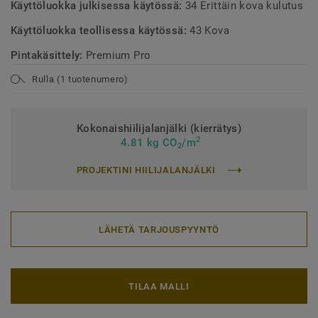
Käyttöluokka julkisessa käytössä:
34 Erittäin kova kulutus
Käyttöluokka teollisessa käytössä:
43 Kova
Pintakäsittely:
Premium Pro
Rulla (1 tuotenumero)
Kokonaishiilijalanjälki (kierrätys)
2
4.81 kg CO
/m
2
PROJEKTINI HIILIJALANJÄLKI
LÄHETÄ TARJOUSPYYNTÖ
TILAA MALLI