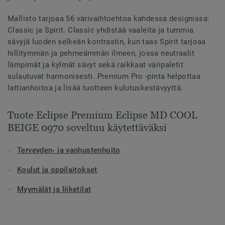
Mallisto tarjoaa 56 värivaihtoehtoa kahdessa designissa:
Classic ja Spirit. Classic yhdistää vaaleita ja tummia
sävyjä luoden selkeän kontrastin, kun taas Spirit tarjoaa
hillitymmän ja pehmeämmän ilmeen, jossa neutraalit
lämpimät ja kylmät sävyt sekä raikkaat väripaletit
sulautuvat harmonisesti. Premium Pro -pinta helpottaa
lattianhoitoa ja lisää tuotteen kulutuskestävyyttä.
Tuote Eclipse Premium Eclipse MD COOL
BEIGE 0970 soveltuu käytettäväksi
Terveyden- ja vanhustenhoito
Koulut ja oppilaitokset
Myymälät ja liiketilat