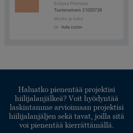
Eclipse Premium
Tuotenumero 21020728
Muoto ja koko
Rulla 2x23m
Haluatko pienentää projektisi
hiilijalanjälkeä? Voit hyödyntää
laskintamme arvioimaan projektisi
hiilijalanjäljen sekä tavat, joilla sitä
voi pienentää kierrättämällä.