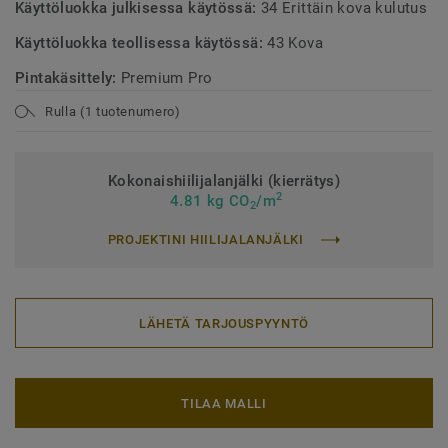
Käyttöluokka julkisessa käytössä:
34 Erittäin kova kulutus
Käyttöluokka teollisessa käytössä:
43 Kova
Pintakäsittely:
Premium Pro
Rulla (1 tuotenumero)
Kokonaishiilijalanjälki (kierrätys)
2
4.81 kg CO
/m
2
PROJEKTINI HIILIJALANJÄLKI
LÄHETÄ TARJOUSPYYNTÖ
TILAA MALLI