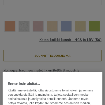
Katso kaikki kuosit - NCS ja LRV (56)
SUUNNITTELUOHJELMA
Homogeeniset muovimatot
|
Kierrätettävät muovi- ja
linoleumilattiat
Eclipse Premium - Eclipse
Ennen kuin aloitat...
LIGHT ORANGE 0728
Käytämme evästeitä, jotta sivustomme toimii oikein ja voimme
personoida sisältöä ja mainoksia, tarjota sosiaalisen median
ominaisuuksia ja analysoida tietoliikennettä. Jaamme myös
Eclipse Premium -homogeeninen vinyylilattia yhdistää
tietoja tavasta, jolla käytät sivustoamme sosiaalisen median,