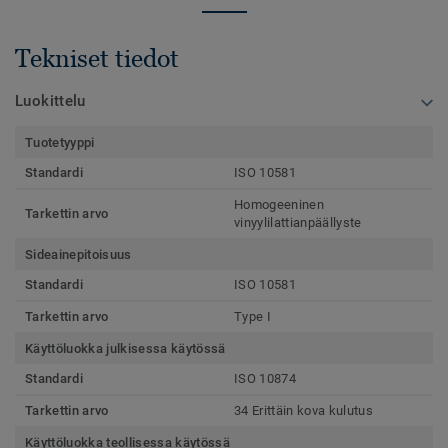
Tekniset tiedot
Luokittelu
Tuotetyyppi
Standardi
ISO 10581
Homogeeninen
Tarkettin arvo
vinyylilattianpäällyste
Sideainepitoisuus
Standardi
ISO 10581
Tarkettin arvo
Type I
Käyttöluokka julkisessa käytössä
Standardi
ISO 10874
Tarkettin arvo
34 Erittäin kova kulutus
Käyttöluokka teollisessa käytössä