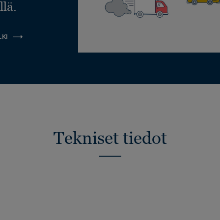
llä.
LKI
Tekniset tiedot