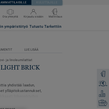
AMMATTILAISILLE
KULUTTAJILLE
0
Mallitilaus
Ota yhteyttä
Kirjaudu sisään
tin ympäristötyö
Tutustu Tarkettiin
UMENTIT
LUE LISÄÄ
vi- ja linoleumilattiat
se LIGHT BRICK
Tilaa ma
€
Lähetä 
tia yhdistää laadun,
et ylläpitokustannukset,
Lisää ve
lkkaasti liikennöityihin
lon ympäristöihin.
Etsi om