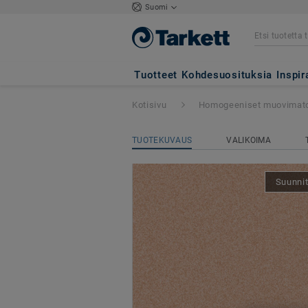
Suomi
Eclipse Premium
Tuotteet
Kohdesuosituksia
Inspir
Kotisivu
Homogeeniset muovimat
TUOTEKUVAUS
VALIKOIMA
Suunnit