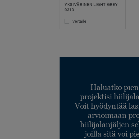
YKSIVÄRINEN LIGHT GREY
0313
Vertaile
Haluatko pien
projektisi hiilija
Voit hyödyntää l
arvioimaan pro
hiilijalanjäljen s
joilla sitä voi p