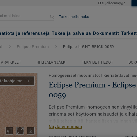
Etsi jälleenmyyjä
Tarkennettu haku
- Eclipse LIGHT BRICK 0059
aatiota ja referenssejä
Tukea ja palvelua
Dokumentit
Tarket
ot
Eclipse Premium
Eclipse LIGHT BRICK 0059
TARVIKKEET
HIILIJALANJÄLKI
TEKNISET TIEDOT
DOK
Homogeeniset muovimatot
|
Kierrätettävät muo
teluohjelma
Eclipse Premium - Eclip
0059
Eclipse Premium -homogeeninen vinyylilat
erinomaiset käyttöominaisuudet ja alhais
mikä tekee siitä ihanteellisen valinnan vi
Näytä enemmän
tiloihin, kuten kouluihin ja terveydenhuol