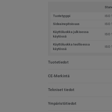
Stan
Tuotetyyppi
ISO 
Sideainepitoisuus
ISO 
Käyttöluokka julkisessa
ISO 
käytössä
Käyttöluokka teollisessa
ISO 
käytössä
Tuotetiedot
CE-Merkintä
Tekniset tiedot
Ympäristötiedot