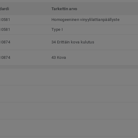
dardi
Tarkettin arvo
10581
Homogeeninen vinyylilattianpäällyste
10581
Type I
10874
34 Erittäin kova kulutus
10874
43 Kova