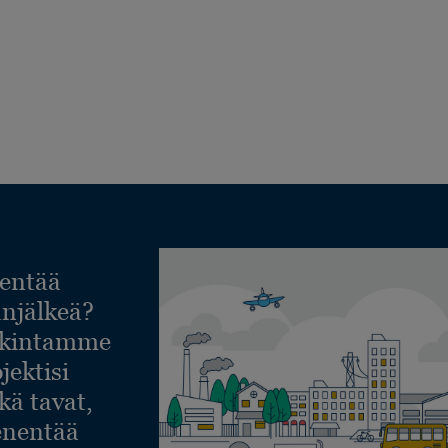
entää
lanjälkeä?
askintamme
jektisi
ekä tavat,
ienentää