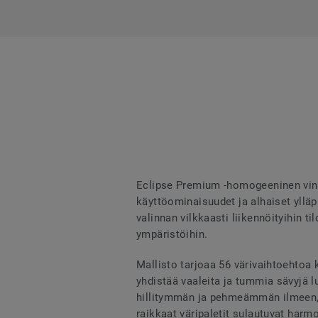
Eclipse Premium -homogeeninen vinyy
käyttöominaisuudet ja alhaiset ylläp
valinnan vilkkaasti liikennöityihin ti
ympäristöihin.
Mallisto tarjoaa 56 värivaihtoehtoa 
yhdistää vaaleita ja tummia sävyjä l
hillitymmän ja pehmeämmän ilmeen, 
raikkaat väripaletit sulautuvat harm