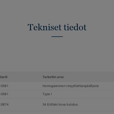
Tekniset tiedot
dardi
Tarkettin arvo
10581
Homogeeninen vinyylilattianpäällyste
10581
Type I
10874
34 Erittäin kova kulutus