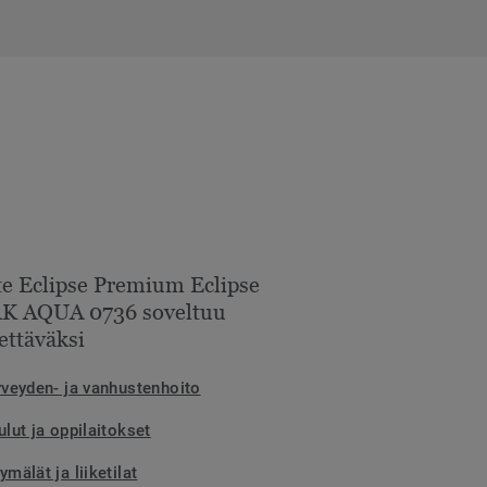
e Eclipse Premium Eclipse
K AQUA 0736 soveltuu
ettäväksi
rveyden- ja vanhustenhoito
lut ja oppilaitokset
mälät ja liiketilat