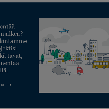
entää
lanjälkeä?
askintamme
jektisi
ekä tavat,
ienentää
llä.
LKI