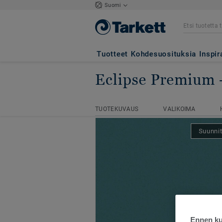
Suomi
Tuotteet
Kohdesuosituksia
Inspir
Eclipse Premium
Kotisivu
Homogeeniset muovimat
TUOTEKUVAUS
VALIKOIMA
TUOTEKUVAUS
VALIKOIMA
Suunnit
Ennen kui