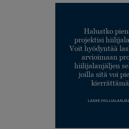
Haluatko pien
projektisi hiilija
Voit hyödyntää l
arvioimaan pro
hiilijalanjäljen s
joilla sitä voi p
kierrättämä
LASKE HIILIJALANJÄ