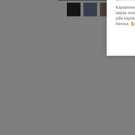
Käytämme e
tarjota so
jolla käyt
Katso kaikki ku
kanssa.
E