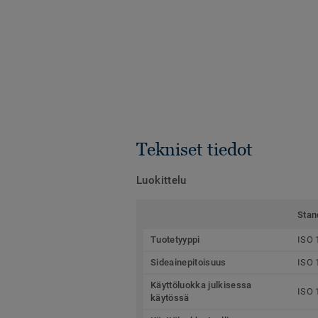
Tekniset tiedot
Luokittelu
Stan
Tuotetyyppi
ISO 
Sideainepitoisuus
ISO 
Käyttöluokka julkisessa
ISO 
käytössä