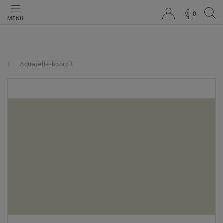
0
MENU
Aquarelle-boordit