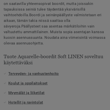
on saatavilla yhteensopivat boordit, mutta joissakin
tapauksissa seiniä tulee täydentää yksivärisillä
vaihtoehdoilla.Boordi ja seinänpäällyste valmistetaan eri
aikaan, tämän takia niissä saattaa olla
sävyeroja.Päällysteet saa asentaa märkätiloihin vain
valtuutettu ammattilainen. Muista sopia asentajan kanssa
kuosin asennussuunta. Noudata aina viimeisintä voimassa
olevaa asennusohjetta.
Tuote Aquarelle-boordit Soft LINEN soveltuu
käytettäväksi
Terveyden- ja vanhustenhoito
Koulut ja oppilaitokset
Myymälät ja liiketilat
Hotellit ja ravintolat