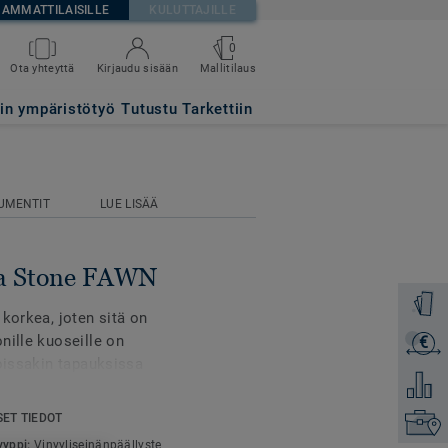
AMMATTILAISILLE
KULUTTAJILLE
0
Mallitilaus
Ota yhteyttä
Kirjaudu sisään
tin ympäristötyö
Tutustu Tarkettiin
UMENTIT
LUE LISÄÄ
cia Stone FAWN
Tilaa ma
korkea, joten sitä on
nille kuoseille on
€
Lähetä 
joissakin tapauksissa
Lisää ve
oehdoilla.Boordi ja
tämän takia niissä
SET TIEDOT
Etsi om
entaa märkätiloihin vain
yyppi:
Vinyyliseinänpäällyste