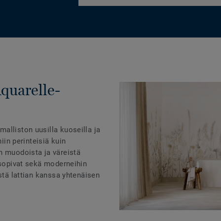
Aquarelle-
alliston uusilla kuoseilla ja
niin perinteisiä kuin
n muodoista ja väreistä
 sopivat sekä moderneihin
istä lattian kanssa yhtenäisen