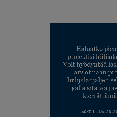
Haluatko pien
projektisi hiilija
Voit hyödyntää l
arvioimaan pro
hiilijalanjäljen s
joilla sitä voi p
kierrättämä
LASKE HIILIJALANJÄ