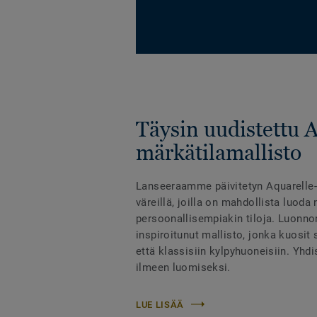
Täysin uudistettu 
märkätilamallisto
Lanseeraamme päivitetyn Aquarelle-m
väreillä, joilla on mahdollista luoda 
persoonallisempiakin tiloja. Luonno
inspiroitunut mallisto, jonka kuosit
että klassisiin kylpyhuoneisiin. Yhd
ilmeen luomiseksi.
LUE LISÄÄ