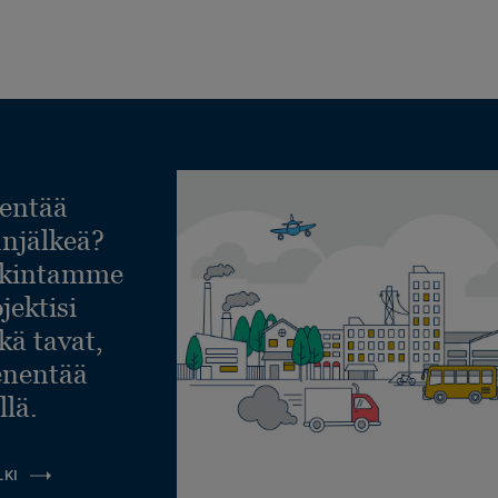
entää
lanjälkeä?
askintamme
jektisi
ekä tavat,
ienentää
llä.
LKI