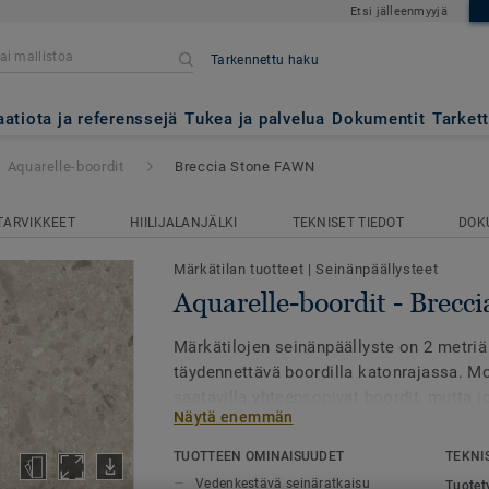
Etsi jälleenmyyjä
Tarkennettu haku
- Breccia Stone FAWN
aatiota ja referenssejä
Tukea ja palvelua
Dokumentit
Tarket
Aquarelle-boordit
Breccia Stone FAWN
TARVIKKEET
HIILIJALANJÄLKI
TEKNISET TIEDOT
DOK
Märkätilan tuotteet
|
Seinänpäällysteet
Aquarelle-boordit - Brec
Märkätilojen seinänpäällyste on 2 metriä 
täydennettävä boordilla katonrajassa. Mo
saatavilla yhteensopivat boordit, mutta 
Näytä enemmän
seiniä tulee täydentää yksivärisillä vaiht
seinänpäällyste valmistetaan eri aikaan, 
TUOTTEEN OMINAISUUDET
TEKNI
saattaa olla sävyeroja.Päällysteet saa as
Vedenkestävä seinäratkaisu
Tuotet