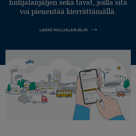
hiilijalanjäljen sekä tavat, joilla sitä
voi pienentää kierrättämällä.
LASKE HIILIJALANJÄLKI