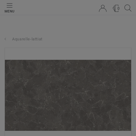
0
MENU
Aquarelle-lattiat