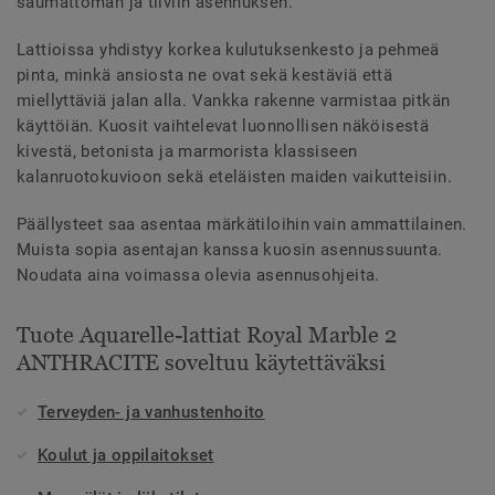
saumattoman ja tiiviin asennuksen.
Lattioissa yhdistyy korkea kulutuksenkesto ja pehmeä
pinta, minkä ansiosta ne ovat sekä kestäviä että
miellyttäviä jalan alla. Vankka rakenne varmistaa pitkän
käyttöiän. Kuosit vaihtelevat luonnollisen näköisestä
kivestä, betonista ja marmorista klassiseen
kalanruotokuvioon sekä eteläisten maiden vaikutteisiin.
Päällysteet saa asentaa märkätiloihin vain ammattilainen.
Muista sopia asentajan kanssa kuosin asennussuunta.
Noudata aina voimassa olevia asennusohjeita.
Tuote Aquarelle-lattiat Royal Marble 2
ANTHRACITE soveltuu käytettäväksi
Terveyden- ja vanhustenhoito
Koulut ja oppilaitokset