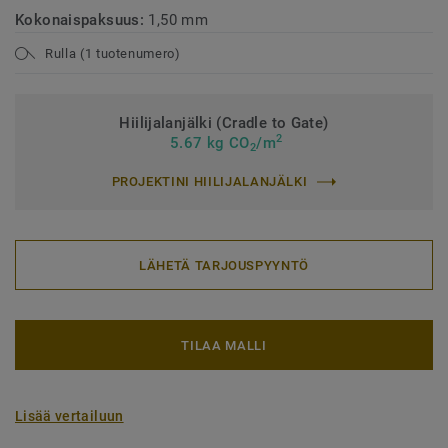
Kokonaispaksuus:
1,50 mm
Rulla (1 tuotenumero)
Hiilijalanjälki (Cradle to Gate)
2
5.67 kg CO
/m
2
PROJEKTINI HIILIJALANJÄLKI
LÄHETÄ TARJOUSPYYNTÖ
TILAA MALLI
Lisää vertailuun