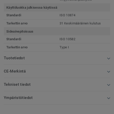
Käyttöluokka julkisessa käytössä
Standardi
ISO 10874
Tarkettin arvo
31 Keskimääräinen kulutus
Sideainepitoisuus
Standardi
ISO 10582
Tarkettin arvo
Type I
Tuotetiedot
CE-Merkintä
Tekniset tiedot
Ympäristötiedot