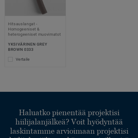
Hitsauslangat -
Homogeeniset &
heterogeeniset muovimatot
YKSIVÄRINEN GREY
BROWN 0333
Vertaile
Haluatko pienentää projektisi
hiilijalanjälkeä? Voit hyödyntää
laskintamme arvioimaan projektisi