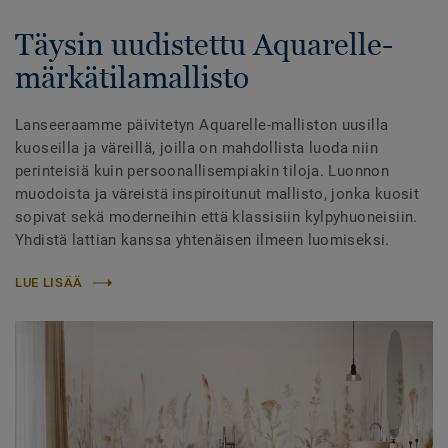
Täysin uudistettu Aquarelle-
märkätilamallisto
Lanseeraamme päivitetyn Aquarelle-malliston uusilla
kuoseilla ja väreillä, joilla on mahdollista luoda niin
perinteisiä kuin persoonallisempiakin tiloja. Luonnon
muodoista ja väreistä inspiroitunut mallisto, jonka kuosit
sopivat sekä moderneihin että klassisiin kylpyhuoneisiin.
Yhdistä lattian kanssa yhtenäisen ilmeen luomiseksi.
LUE LISÄÄ