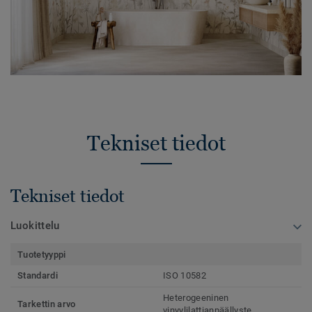
Tekniset tiedot
Tekniset tiedot
Luokittelu
Tuotetyyppi
Standardi
ISO 10582
Heterogeeninen
Tarkettin arvo
vinyylilattianpäällyste