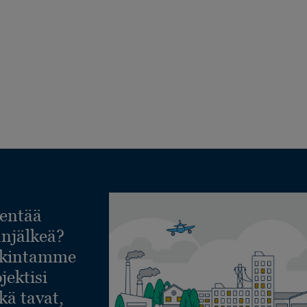
entää
lanjälkeä?
askintamme
jektisi
ekä tavat,