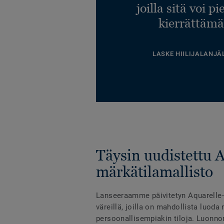
joilla sitä voi p
kierrättämä
LASKE HIILIJALANJÄ
Täysin uudistettu 
märkätilamallisto
Lanseeraamme päivitetyn Aquarelle-m
väreillä, joilla on mahdollista luoda 
persoonallisempiakin tiloja. Luonno