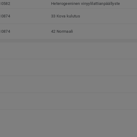
10582
Heterogeeninen vinyylilattianpäällyste
10874
33 Kova kulutus
10874
42 Normaali