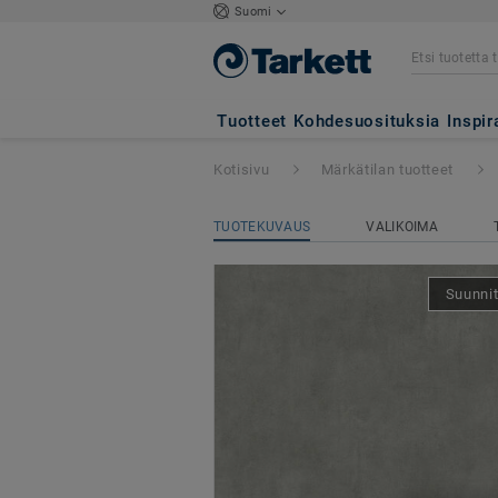
Suomi
Aquarelle-lattiat
Tuotteet
Kohdesuosituksia
Inspir
Kotisivu
Märkätilan tuotteet
TUOTEKUVAUS
VALIKOIMA
Suunnit