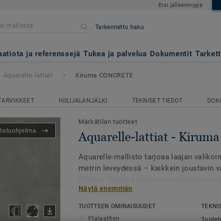
Etsi jälleenmyyjä
Tarkennettu haku
- Kiruma CONCRETE
aatiota ja referenssejä
Tukea ja palvelua
Dokumentit
Tarket
Aquarelle-lattiat
Kiruma CONCRETE
TARVIKKEET
HIILIJALANJÄLKI
TEKNISET TIEDOT
DOK
Märkätilan tuotteet
teluohjelma
Aquarelle-lattiat - Kir
Aquarelle-mallisto tarjoaa laajan valikoi
metrin leveydessä – kaikkein joustavin 
tiloihin. Useita kuoseja on saatavana my
Näytä enemmän
leveydessä, mikä mahdollistaa saumattom
asennuksen.
TUOTTEEN OMINAISUUDET
TEKNI
Ftalaatiton
Tuotet