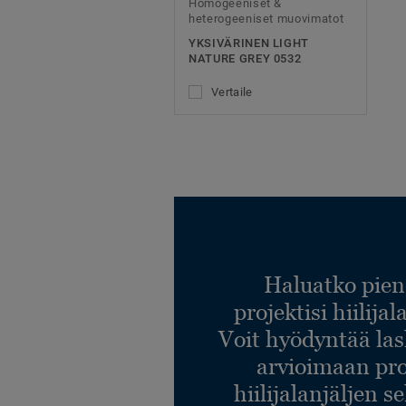
Homogeeniset &
heterogeeniset muovimatot
YKSIVÄRINEN LIGHT
NATURE GREY 0532
Vertaile
Haluatko pien
projektisi hiilija
Voit hyödyntää l
arvioimaan pro
hiilijalanjäljen s