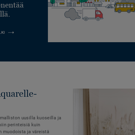
ienentää
llä.
LKI
Aquarelle-
alliston uusilla kuoseilla ja
niin perinteisiä kuin
n muodoista ja väreistä