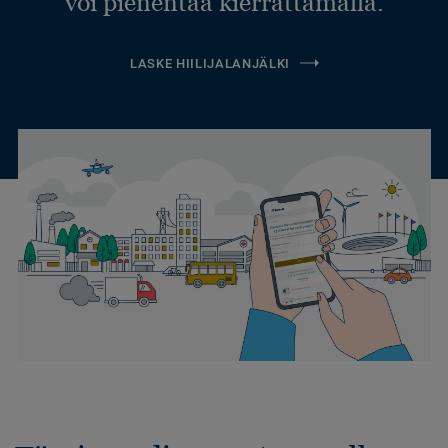
voi pienentää kierrättämällä.
LASKE HIILIJALANJÄLKI