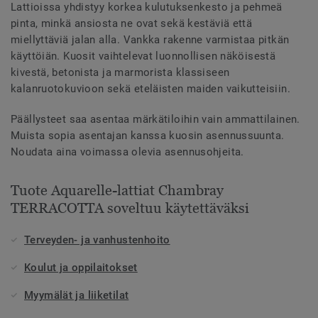
Lattioissa yhdistyy korkea kulutuksenkesto ja pehmeä
pinta, minkä ansiosta ne ovat sekä kestäviä että
miellyttäviä jalan alla. Vankka rakenne varmistaa pitkän
käyttöiän. Kuosit vaihtelevat luonnollisen näköisestä
kivestä, betonista ja marmorista klassiseen
kalanruotokuvioon sekä eteläisten maiden vaikutteisiin.
Päällysteet saa asentaa märkätiloihin vain ammattilainen.
Muista sopia asentajan kanssa kuosin asennussuunta.
Noudata aina voimassa olevia asennusohjeita.
Tuote Aquarelle-lattiat Chambray
TERRACOTTA soveltuu käytettäväksi
Terveyden- ja vanhustenhoito
Koulut ja oppilaitokset
Myymälät ja liiketilat