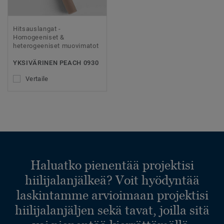
Hitsauslangat -
Homogeeniset &
heterogeeniset muovimatot
YKSIVÄRINEN PEACH 0930
Vertaile
Haluatko pienentää projektisi
hiilijalanjälkeä? Voit hyödyntää
laskintamme arvioimaan projektisi
hiilijalanjäljen sekä tavat, joilla sitä