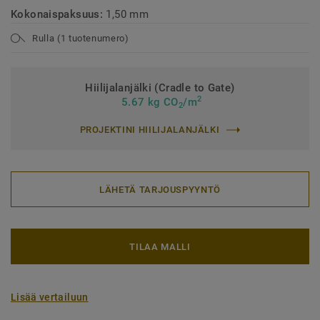
Kokonaispaksuus:
1,50 mm
Rulla (1 tuotenumero)
Hiilijalanjälki (Cradle to Gate)
2
5.67 kg CO
/m
2
PROJEKTINI HIILIJALANJÄLKI
LÄHETÄ TARJOUSPYYNTÖ
TILAA MALLI
Lisää vertailuun