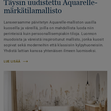
Täysin uudistettu Aquarelle-
märkätilamallisto
Lanseeraamme päivitetyn Aquarelle-malliston uusilla
kuoseilla ja väreillä, joilla on mahdollista luoda niin
perinteisiä kuin persoonallisempiakin tiloja. Luonnon
muodoista ja väreistä inspiroitunut mallisto, jonka kuosit
sopivat sekä moderneihin että klassisiin kylpyhuoneisiin.
Yhdistä lattian kanssa yhtenäisen ilmeen luomiseksi.
LUE LISÄÄ