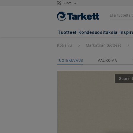
Suomi
Aquarelle-lattiat
Tuotteet
Kohdesuosituksia
Inspir
Kotisivu
Märkätilan tuotteet
TUOTEKUVAUS
VALIKOIMA
Suunnit