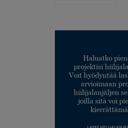
Haluatko pien
projektisi hiilija
Voit hyödyntää l
arvioimaan pro
hiilijalanjäljen s
joilla sitä voi p
kierrättämä
LASKE HIILIJALANJÄ