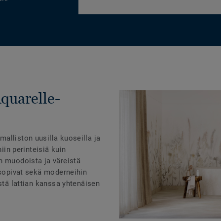
Aquarelle-
alliston uusilla kuoseilla ja
niin perinteisiä kuin
n muodoista ja väreistä
 sopivat sekä moderneihin
istä lattian kanssa yhtenäisen