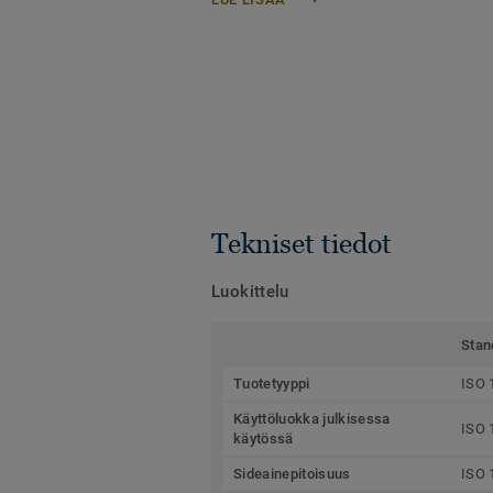
Tekniset tiedot
Luokittelu
Stan
Tuotetyyppi
ISO 
Käyttöluokka julkisessa
ISO 
käytössä
Sideainepitoisuus
ISO 