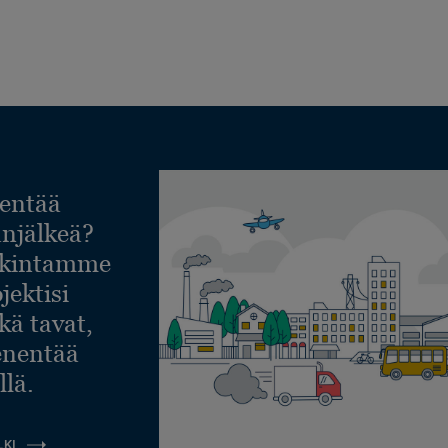
entää
lanjälkeä?
askintamme
jektisi
ekä tavat,
ienentää
llä.
LKI