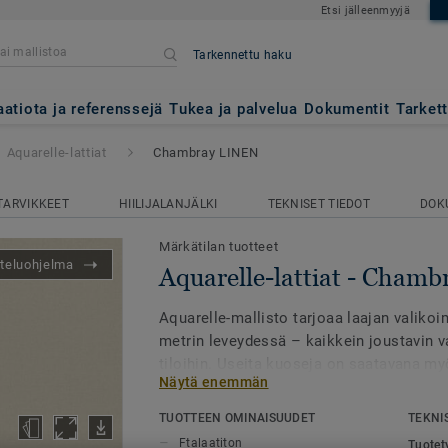
Etsi jälleenmyyjä
Tarkennettu haku
- Chambray LINEN
aatiota ja referenssejä
Tukea ja palvelua
Dokumentit
Tarket
Aquarelle-lattiat
Chambray LINEN
TARVIKKEET
HIILIJALANJÄLKI
TEKNISET TIEDOT
DOK
Märkätilan tuotteet
teluohjelma
Aquarelle-lattiat - Cham
Aquarelle-mallisto tarjoaa laajan valikoi
metrin leveydessä – kaikkein joustavin 
tiloihin. Useita kuoseja on saatavana my
Näytä enemmän
leveydessä, mikä mahdollistaa saumattom
asennuksen.
TUOTTEEN OMINAISUUDET
TEKNI
Ftalaatiton
Tuotet