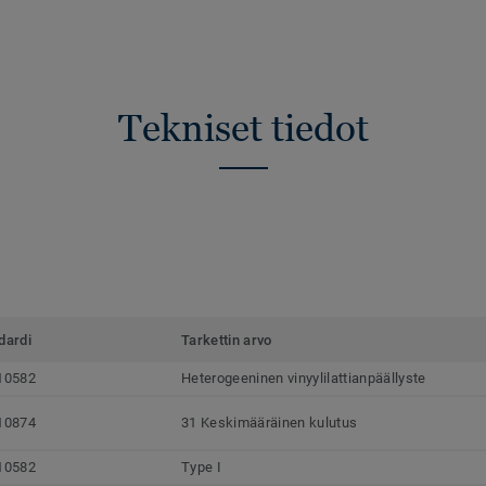
Tekniset tiedot
dardi
Tarkettin arvo
10582
Heterogeeninen vinyylilattianpäällyste
10874
31 Keskimääräinen kulutus
10582
Type I