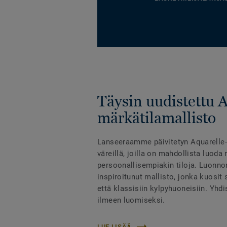
Täysin uudistettu 
märkätilamallisto
Lanseeraamme päivitetyn Aquarelle-m
väreillä, joilla on mahdollista luoda 
persoonallisempiakin tiloja. Luonno
inspiroitunut mallisto, jonka kuosit
että klassisiin kylpyhuoneisiin. Yhd
ilmeen luomiseksi.
LUE LISÄÄ