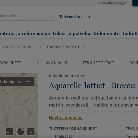
Etsi jälleenmyyjä
Tarkennettu haku
- Breccia Stone BEIGE
aatiota ja referenssejä
Tukea ja palvelua
Dokumentit
Tarket
Aquarelle-lattiat
Breccia Stone BEIGE
TARVIKKEET
HIILIJALANJÄLKI
TEKNISET TIEDOT
DOK
Märkätilan tuotteet
teluohjelma
Aquarelle-lattiat - Brecc
Aquarelle-mallisto tarjoaa laajan valikoi
metrin leveydessä – kaikkein joustavin 
tiloihin. Useita kuoseja on saatavana my
Näytä enemmän
leveydessä, mikä mahdollistaa saumattom
asennuksen.
TUOTTEEN OMINAISUUDET
TEKNI
Ftalaatiton
Tuotet