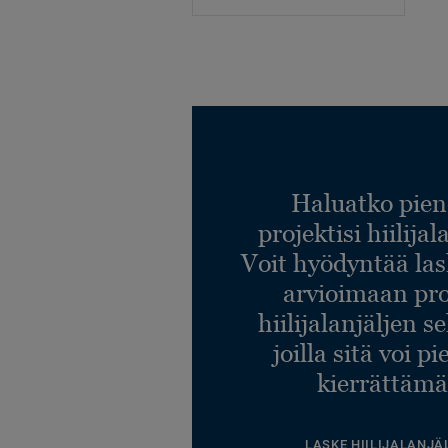
Haluatko pien
projektisi hiilija
Voit hyödyntää l
arvioimaan pro
hiilijalanjäljen s
joilla sitä voi p
kierrättämä
LASKE HIILIJALANJÄ