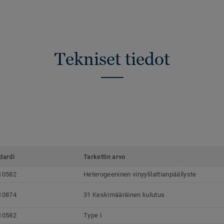
Tekniset tiedot
dardi
Tarkettin arvo
10582
Heterogeeninen vinyylilattianpäällyste
10874
31 Keskimääräinen kulutus
10582
Type I