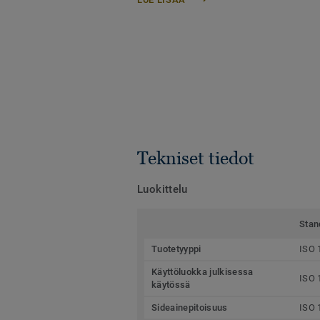
Tekniset tiedot
Luokittelu
Stan
Tuotetyyppi
ISO 
Käyttöluokka julkisessa
ISO 
käytössä
Sideainepitoisuus
ISO 