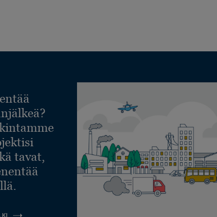
entää
lanjälkeä?
askintamme
jektisi
ekä tavat,
ienentää
llä.
LKI