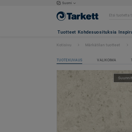
Suomi
Aquarelle-lattiat
Tuotteet
Kohdesuosituksia
Inspir
Kotisivu
Märkätilan tuotteet
TUOTEKUVAUS
VALIKOIMA
Suunnit