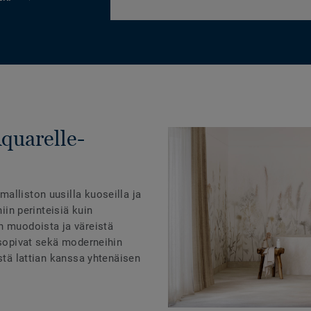
Aquarelle-
alliston uusilla kuoseilla ja
niin perinteisiä kuin
n muodoista ja väreistä
 sopivat sekä moderneihin
istä lattian kanssa yhtenäisen