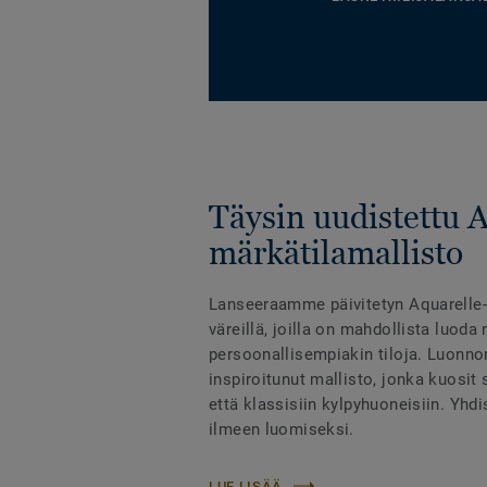
Täysin uudistettu 
märkätilamallisto
Lanseeraamme päivitetyn Aquarelle-m
väreillä, joilla on mahdollista luoda 
persoonallisempiakin tiloja. Luonno
inspiroitunut mallisto, jonka kuosit
että klassisiin kylpyhuoneisiin. Yhd
ilmeen luomiseksi.
LUE LISÄÄ