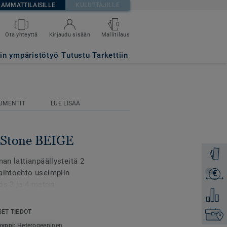
AMMATTILAISILLE
KULUTTAJILLE
0
Mallitilaus
Ota yhteyttä
Kirjaudu sisään
tin ympäristötyö
Tutustu Tarkettiin
UMENTIT
LUE LISÄÄ
ia Stone BEIGE
Tilaa ma
man lattianpäällysteitä 2
vaihtoehto useimpiin
€
Lähetä 
ös 3 ja 4 metrin
Lisää ve
an ja tiiviin
SET TIEDOT
Etsi om
yyppi:
Heterogeeninen