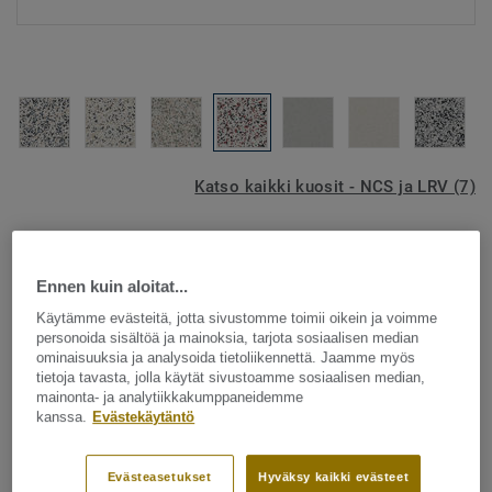
Katso kaikki kuosit - NCS ja LRV (7)
SUUNNITTELUOHJELMA
Ennen kuin aloitat...
Käytämme evästeitä, jotta sivustomme toimii oikein ja voimme
Märkätilan tuotteet
|
Seinänpäällysteet
personoida sisältöä ja mainoksia, tarjota sosiaalisen median
Surface Wall - SURFACE
ominaisuuksia ja analysoida tietoliikennettä. Jaamme myös
tietoja tavasta, jolla käytät sivustoamme sosiaalisen median,
WALL 389 VIVID UPPER
mainonta- ja analytiikkakumppaneidemme
kanssa.
Evästekäytäntö
Surface wall on seinämateriaali, joka on luotu erityisesti
suunnittelijoita ja arkkitehteja ajatellen. Mallisto on luotu
Evästeasetukset
Hyväksy kaikki evästeet