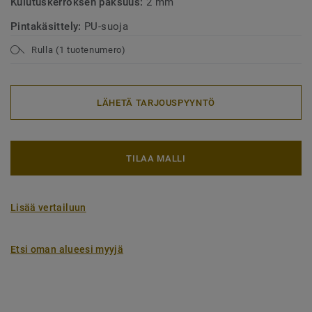
Kulutuskerroksen paksuus:
2 mm
Pintakäsittely:
PU-suoja
Rulla (1 tuotenumero)
LÄHETÄ TARJOUSPYYNTÖ
TILAA MALLI
Lisää vertailuun
Etsi oman alueesi myyjä