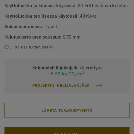
Käyttöluokka julkisessa käytössä:
34 Erittäin kova kulutus
Käyttöluokka teollisessa käytössä:
43 Kova
Sideainepitoisuus:
Type I
Kulutuskerroksen paksuus:
0,70 mm
Rulla (1 tuotenumero)
Kokonaishiilijalanjälki (kierrätys)
2
5.53 kg CO
/m
2
PROJEKTINI HIILIJALANJÄLKI
LÄHETÄ TARJOUSPYYNTÖ