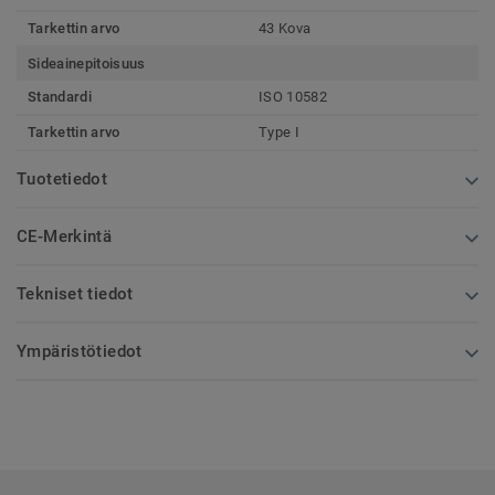
Tarkettin arvo
43 Kova
Sideainepitoisuus
Standardi
ISO 10582
Tarkettin arvo
Type I
Tuotetiedot
CE-Merkintä
Tekniset tiedot
Ympäristötiedot