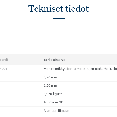
Tekniset tiedot
dardi
Tarkettin arvo
4904
Monitoimikäyttöön tarkoitettujen sisäurheilutil
0,70 mm
6,20 mm
3,950 kg/m²
TopClean XP
Alustaan liimaus