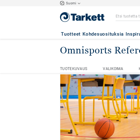
Suomi
Tuotteet
Kohdesuosituksia
Inspir
Omnisports Refer
Kotisivu
Sisätilojen urheilulattiat
TUOTEKUVAUS
VALIKOIMA
TUOTEKUVAUS
VALIKOIMA