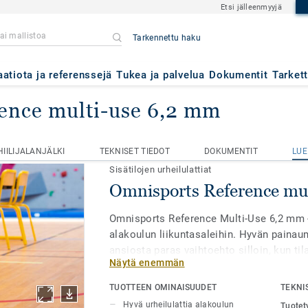
Etsi jälleenmyyjä
Tarkennettu haku
aatiota ja referenssejä
Tukea ja palvelua
Dokumentit
Tarket
ence multi-use 6,2 mm
Omnisports Reference multi-use 6,2 mm
HIILIJALANJÄLKI
TEKNISET TIEDOT
DOKUMENTIT
LUE
HIILIJALANJÄLKI
TEKNISET TIEDOT
DOKUMENTIT
LUE
Sisätilojen urheilulattiat
Omnisports Reference mu
Omnisports Reference Multi-Use 6,2 mm -u
alakoulun liikuntasaleihin. Hyvän paina
ansiosta paras vaihtoehto silloin, kun ti
Näytä enemmän
toisinaan penkkejä, tuoleja ja muita kalu
konferenssien, konserttien tai näyttelyi
TUOTTEEN OMINAISUUDET
TEKNI
standardin EN 14904, P1 vaatimukset (≥
Hyvä urheilulattia alakoulun
Tuotet