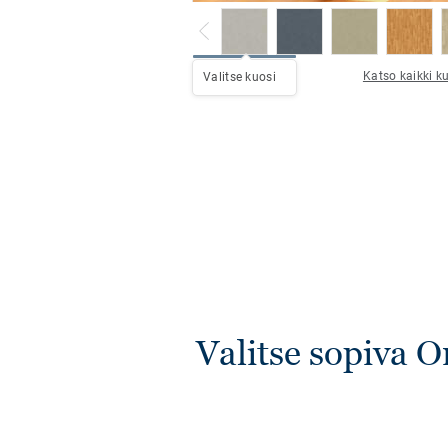
Katso kaikki ku
Valitse kuosi
Valitse sopiva 