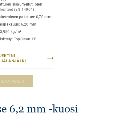
 % lattianpäällysteestä
ettujen sisäurheilutilojen
akenteet (EN 14904)
skerroksen paksuus:
0,70 mm
aispaksuus:
6,20 mm
:
3,950 kg/m²
sittely:
TopClean XP
JEKTINI
LIJALANJÄLKI
TILAA MALLI
se 6,2 mm -kuosi