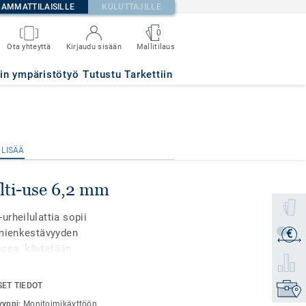
AMMATTILAISILLE
KULUTTAJILLE
0
Mallitilaus
Ota yhteyttä
Kirjaudu sisään
tin ympäristötyö
Tutustu Tarkettiin
 LISÄÄ
 LISÄÄ
lti-use 6,2 mm
Valitse 
rheilulattia sopii
umienkestävyyden
€
Lähetä 
lassa käytetään
Valitse 
steita (esimerkiksi
den yhteydessä). Täyttää
SET TIEDOT
Etsi om
 25 % iskunvaimennus).
yyppi:
Monitoimikäyttöön