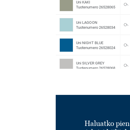
Uni KAKI
Tuotenumero 26528065
Uni LAGOON
Tuotenumero 26528034
Uni NIGHT BLUE
Tuotenumero 26528024
Uni SILVER GREY
Tuotenumero 26528068
Uni SKY BLUE
Tuotenumero 26528017
Uni TEAL
Tuotenumero 26528015
Haluatko pien
Uni TONIC BLUE
Tuotenumero 26528069