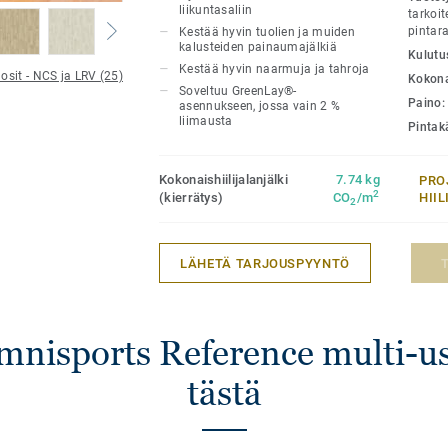
Sopii Greenlay-asennukseen, jossa vain 2
liikuntasaliin
tarkoit
liimataan alustaan.
pintar
Kestää hyvin tuolien ja muiden
kalusteiden painaumajälkiä
Kulutu
Kestää hyvin naarmuja ja tahroja
osit - NCS ja LRV (25)
Kokon
Soveltuu GreenLay®-
Paino
asennukseen, jossa vain 2 %
liimausta
Pintakä
Kokonaishiilijalanjälki
7.74 kg
PRO
2
(kierrätys)
CO
/m
HII
2
LÄHETÄ TARJOUSPYYNTÖ
Omnisports Reference multi-u
tästä