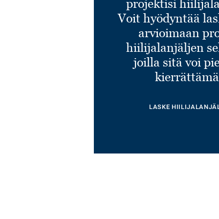
projektisi hiilija
Voit hyödyntää l
Uni TONIC GREEN
arvioimaan pro
Tuotenumero 26528070
hiilijalanjäljen s
joilla sitä voi p
kierrättämä
LASKE HIILIJALANJÄ