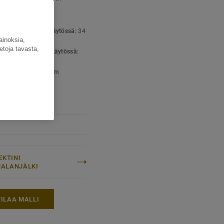
lattianpäällyste
nepitoisuus:
Type I
luokka julkisessa käytössä:
34
n kova kulutus
ainoksia,
etoja tavasta,
luokka teollisessa käytössä:
maali
aispaksuus:
3,10 mm
EKTINI
IJALANJÄLKI
TILAA MALLI