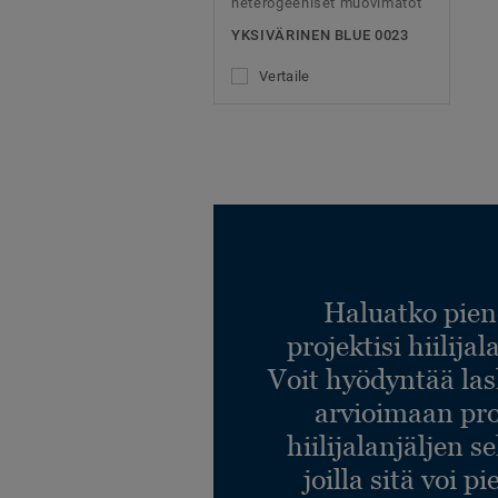
heterogeeniset muovimatot
YKSIVÄRINEN BLUE 0023
Vertaile
Haluatko pien
projektisi hiilija
Voit hyödyntää l
arvioimaan pro
hiilijalanjäljen s
joilla sitä voi p