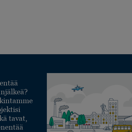
entää
lanjälkeä?
askintamme
jektisi
ekä tavat,
ienentää