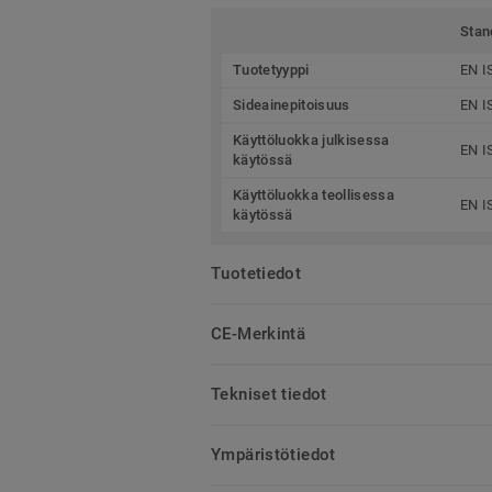
Stan
Tuotetyyppi
EN I
Sideainepitoisuus
EN I
Käyttöluokka julkisessa
EN I
käytössä
Käyttöluokka teollisessa
EN I
käytössä
Tuotetiedot
CE-Merkintä
Tekniset tiedot
Ympäristötiedot