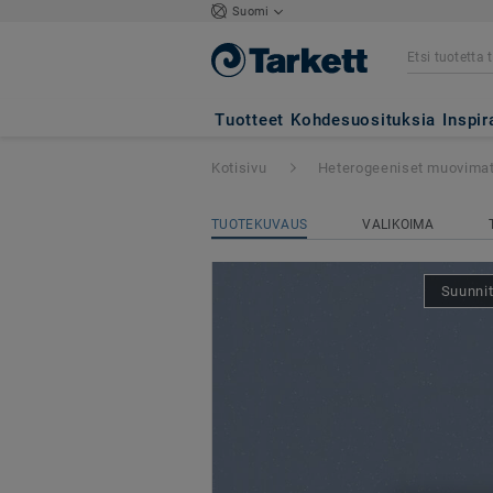
Suomi
Tapiflex Platiniu
Tuotteet
Kohdesuosituksia
Inspir
Kotisivu
Heterogeeniset muovima
TUOTEKUVAUS
VALIKOIMA
Suunnit