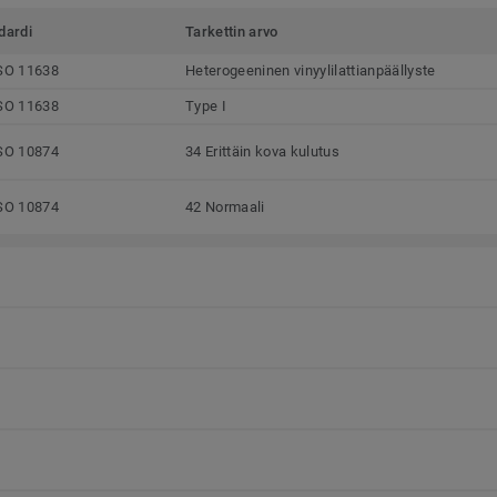
dardi
Tarkettin arvo
SO 11638
Heterogeeninen vinyylilattianpäällyste
SO 11638
Type I
SO 10874
34 Erittäin kova kulutus
SO 10874
42 Normaali