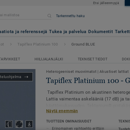
Etsi jälleenmyyjä
Tarkennettu haku
m 100
- Ground BLUE
aatiota ja referenssejä
Tukea ja palvelua
Dokumentit
Tarket
tot
Tapiflex Platinium 100
Ground BLUE
TARVIKKEET
HIILIJALANJÄLKI
TEKNISET TIEDOT
DOK
Heterogeeniset muovimatot
|
Akustiset lattiat
teluohjelma
Tapiflex Platinium 100 -
Tapiflex Platinium on akustinen heteroge
Lattia vaimentaa askelääniä (17 dB) ja t
käyttömukavuuden. Tektanium®-pintakäsit
Näytä enemmän
on äärimmäisen kestävä ja helppohoitoin
eri kuosia ja värivaihtoehtoa. Saatavill
TUOTTEEN OMINAISUUDET
TEKNI
versiona Acczent Platinium -mallistossa.
Erinomainen vaihtoehto erittäin
Tuotet