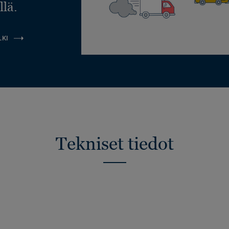
llä.
LKI
Tekniset tiedot