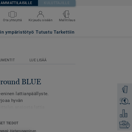
AMMATTILAISILLE
KULUTTAJILLE
0
Mallitilaus
Ota yhteyttä
Kirjaudu sisään
tin ympäristötyö
Tutustu Tarkettiin
UMENTIT
LUE LISÄÄ
 Ground BLUE
Tilaa ma
eninen lattianpäällyste.
arjoaa hyvän
€
Lähetä 
telyn ansiosta lattia
Lisää ve
en. Mallistossa on 35
a myös kompaktina
SET TIEDOT
Etsi om
yyppi:
Heterogeeninen